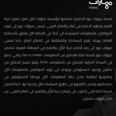
منصة مهارات نيوز الاخبارية تحتضنها مؤسسة مهارات التي تعنى بتعزيز حرية
التعبير وتطوير الاعلام في لبنان والعالم العربي. تسعى مهارات نيوز إلى تزويد
المواطنين بالمعلومات المستندة الى أدلة في القضايا التي تتعلق بالمصلحة
العامة بهدف تعزيز المساءلة والشفافية في القطاع العام. كما تسعى
مهارات نيوز الى رصد أوضاع حرية الرأي والتعبير في المنطقة العربية. تتضمن
مهارات نيوز قسما خاصا بالتحقق من المعلومات fact-o-meter، وهي عضو
في الشبكة الدولية للتحقق من المعلومات IFCN. وهو قسم للتحقق من
تصاريح ووعود المسؤولين ويهدف الى تزويد المواطنين بالمعلومات التي
يحتاجونها لمراقبة مدى دقة المعلومات التي يوردها المسؤولون في
تصريحاتهم ومدى التزامهم في تطبيق السياسات التي وعدوا بها. كما تتضمن
قسما خاصا يلقي الضوء على اوضاع حرية الرأي والتعبير في العالم العربي من
خلال مهارات ماغازين.
Fact-o-meter