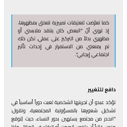
كما تعرّضت لتعليقات تمييزية تتعلق بمظهرها،
إذ تروي أنّ "البعض كان ينتقد ملابسي أو
مظهري بدلاً من التركيز على عملي. لكن ذلك
لم يمنعني من الاستمرار في إحداث تأثير
اجتماعي إيجابي".
دافع للتغيير
تؤكد عبدو أن تجربتها الشخصية لعبت دوراً أساسياً في
تشكيل شعورها بالمسؤولية المجتمعية، وتقول:
"انحدر من مجتمع يستهين بدور النساء، حيث يُتوقع
منهن غالباً أن يلتزمن الصمت أو البقاء في المنازل. وإذا