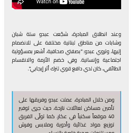
وعند انطلاق المبادرة، شجّعت عبدو ستة شبان
وشابات من مناطق لبنانية مختلفة على للانضمام
إليها، وتروي عبدو: "بصفتي صحافية، أشعر بمسؤولية
اجتماعية وإنسانية. وفي خضم الأزمة والانقسام
الطائفي، كان لدي دافع قوي لترك أثر إيجابي".
ومن خلال المبادرة، عملت عبدو وفريقها على
تأمين مساكن لعائلات نازحة، حيث جرى توفير
40 موقعاً سكنياً في عكار. كما تولّى الفريق
توزيع مواد غذائية وأدوية وملابس وفرش
ومستلزمات صحية خاصة بالنساء.