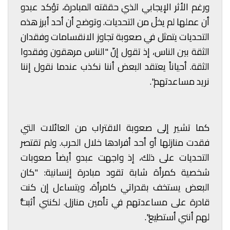
ورغم الأثر الإيجابي الذي حققته المبادرة، تؤكد عبدو
أن عملها لم يخلُ من التحديات. وتوضح أن أحد أبرز هذه
التحديات يتمثل في صعوبة تجاوز الانقسامات وفقدان
الثقة بين الناس، إذ تقول إنّ "الناس مرهقون وفقدوا
الثقة. أحياناً يعتقد البعض أننا نكذب عندما نقول إننا
نريد مساعدتهم".
كما تشير إلى صعوبة الاقتراب من العائلات التي
فقدت منازلها أو أحد أفرادها خلال الحرب. ولم تقتصر
التحديات على ذلك، إذ واجهت عبدو أيضاً صعوبات
شخصية كمرأة شابة تقود مبادرة إنسانية: "كان
البعض يستخف بقدراتي كامرأة، ويتساءل إن كنت
قادرة على مساعدتهم في تأمين منازل. لكنني أثبتُّ
لهم أنني أستطيع".