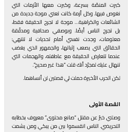
كبرت المنصّة بسرعة، وكبرت معها الأزمات التي
نغوص فيها. وكل أزمة كانت تعني موجة جديدة من
الشائعات والكراهية… موجة لا تجرح الحقيقة فقط،
بل تجرح الناس أيضًا. وبوصفي صحافية ومدقّقة
معلومات، وجدت نفسي أمام تحديات لا تنتهي:
الحقائق التي يصعب إثباتها، والجمهور الذي يغضب
عندما تتعارض الحقيقة مع عاطفته، والهجمات التي
تنهال عليك لمجرّد أنك قلت “هذا غير صحيح”.
لكن الحرب الأخيرة حملت لي قصتين لن أنساهما.
القصة الأولى
وصلني خبرٌ عن مقتل “صانع محتوى” معروف بخطابه
التحريضي. الناس انقسموا بين من يبكي ومن يشمت