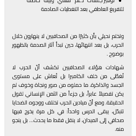
●
توفير جلسات دعم نفسي وبيئة حاضنة
للتفريغ العاطفي بعد التغطيات الصادمة
وتختم نحيلي بأن كثيرًا من الصحافيين لا ينهارون خلال
الحرب، بل بعد انتهائها، حين تبدأ آثار الصدمة بالظهور
بوضوح .
شهادات هؤلاء الصحافيين تكشف أنّ الحرب لا
تُغطّى من خلف الكاميرا بل تُعاش على مستوى
الجسد والذاكرة. ما حملوه من صور ونجاة وخوف لم
يكن تفصيلاً عابراً، بل جزءاً من الثمن الإنساني لقول
الحقيقة. ومع أنّ ميادين الحرب تختلف ووجوه الضحايا
تتبدّل، يبقى الدرس واحداً: في كل مرة يخرج فيها
صحافي إلى الميدان، لا ينقل فقط ما يحدث… بل ينجو
منه.