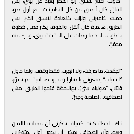
"حاولت أقنع نفسي إنو الخطر بعيد عن بيتي، بس
القلق كان أصدق من كل التطمينات. مع أول ضو،
حملت كاميرتي ونزلت كالعادة لأسبق الخبر. بس
الطريق هالمرة كان أثقل، والخوف يكبر معي خطوة
بخطوة… لحد ما وصلت على الحقيقة: بيتي، وجزء منه
مدمّر".
"تجمّدت. ما صرخت، ولا انهرت. فقط وقفت. ولما حاول
“الشباب” يمنعوني باعتبار إنو مجرد صحافية عم تصوّر،
قلتلن: “هونيك بيتي”. بهاللحظة فتحوا الطريق، مش
لصحافية… لصاحبة وجع".
تلك اللحظة كانت كفيلة لتذكّرني أن مسافة الأمان
وهم، وأن الصحافي يمكن أن يكون أول المتضرّرين