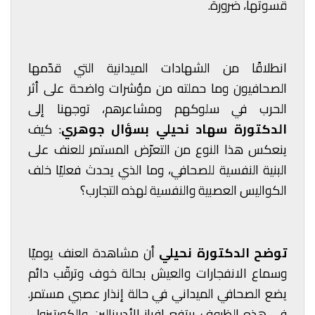
قسوتها، ضرورة.
انطلاقًا من الشهادات الميدانية التي قدّمها
الصحافيون وما حملته من مؤشرات واضحة على أثر
الحرب في سلوكهم ومشاعرهم، توجهنا إلى
الدكتورة سهاد نحيلي بسؤال جوهري
: كيف
ينعكس هذا النوع من التعرّض المستمر للعنف على
البنية النفسية للصحافي، وما الذي يحدث فعليًا خلف
الكواليس العصبية والنفسية لهذه التجارب؟
توضح الدكتورة نحيلي
أن مشاهدة العنف يوميًا
وسماع الانفجارات والعيش بحالة خوف وترقّب دائم
يضع الصحافي الميداني في حالة إنذار عصبي مستمر.
في هذه الظروف يرتفع إفراز الأدرينالين والكورتيزول،