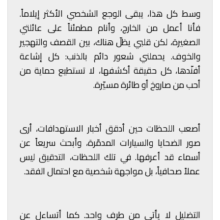
وسط كل هذا، يبقى الوجع الشخصي الأكثر إيلاماً.
فأنا أعمل من الخارج، وأنام مطمئناً على عائلتي
الصغيرة، لكن قلبي يظلّ هناك، بين القصف والتهجير
والخوف. يحملني شعور دائم بالذنب: كل إشاعة
أفنّدها، كل حقيقة أكشفها، لا تستطيع حماية من
أحب من صاروخ أو طائرة مسيّرة.
أصعب اللحظات حين أدقق أخبار الاستهدافات، أرى
صور الضحايا والسيارات المدمّرة، وأبحث سريعاً عن
أسماء قد أعرفها. في تلك اللحظات، التدقيق ليس
عملاً صحافياً، بل مواجهة شخصية مع احتمال الفقد.
التضليل لا يأتي من طرف واحد. كما أتساءل عن