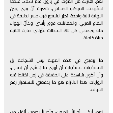
نعم، اقتربت من الموت. في يارون عام 2023، عندما
استُهدف الموكب الصحافي، شعرت أنّ بيني وبين
النهاية ثانية واحدة. تكرّر الشعور قرب جسر الدلافة في
البقاع الغربي، والمقاتلات فوق رأسي، وكأنّ الهواء
كله يترصدني. كل تلك اللحظات غيّرتني: صارت الثانية
حياة كاملة.
ما يبقيني في هذه المهنة ليس الشجاعة بل
المسؤولية. مسؤولية أن أروي ما يُخشى أن يُمحى،
وأن أكون شاهدة على الحقيقة في زمن تختلط فيه
الروايات. هذا الالتزام هو ما يدفعني للاستمرار رغم
الخوف.
نعم، أبكي. أحياناً بالصوت، وأحياناً بصمتٍ أثقل من