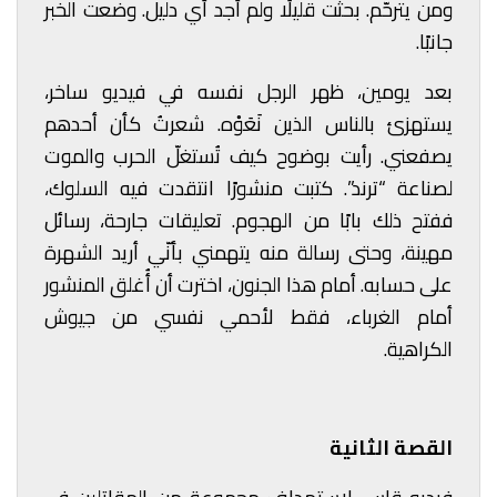
ومن يترحّم. بحثت قليلًا ولم أجد أي دليل. وضعت الخبر
جانبًا.
بعد يومين، ظهر الرجل نفسه في فيديو ساخر،
يستهزئ بالناس الذين نَعَوْه. شعرتُ كأن أحدهم
يصفعني. رأيت بوضوح كيف تُستغلّ الحرب والموت
لصناعة “ترند”. كتبت منشورًا انتقدت فيه السلوك،
ففتح ذلك بابًا من الهجوم. تعليقات جارحة، رسائل
مهينة، وحتى رسالة منه يتهمني بأنّي أريد الشهرة
على حسابه. أمام هذا الجنون، اخترت أن أُغلق المنشور
أمام الغرباء، فقط لأحمي نفسي من جيوش
الكراهية.
القصة الثانية