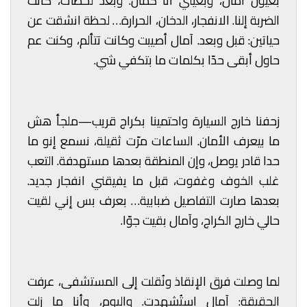
بعيون آمال، وبعيني أنا كمان. وبعد لحظات، كانت
الضربة إلنا. الانفجار، الدخان، الحرارة… لحظة انشقت عن
حياتين: قبل وبعد. آمال أصيبت وكانت تتألم، وكنت عم
حاول أبقى حدّا بكلمات ما بتكفي شي.
زحفنا خارج السيارة واحتمينا بكراج قريب—ملجأ هش
ما بيعرف الأمان. الساعات مرّت ثقيلة، نسمع إنو ما
حدا قادر يوصل، وإن المنطقة بعدها مستهدفة. التعب
غلب الخوف وغفوت، قبل ما يفيقني انفجار جديد.
بعدها صارت التفاصيل ضبابية… بعرف بس إني لقيت
حالي خارج الكراج، وآمال بقيت جوّا.
لما وصلت فرق الإنقاذ ونُقلت إلى المستشفى، عرفت
الحقيقة: آمال استُشهدت.
واليوم، وأنا ما زلت