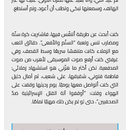
الهاتف، وسمعتها تبكي وتطلب أن أعود، ولم أستطع.
كنت أبحث عن طريقة أتنفّس فيها، فاشتريت كرة سلّة
ومضارب تنس ولعبة “السلّم والأفعى”. دقائق اللعب
مع الزملاء كانت متنفسًا سريعًا وسط القصف. وفي
غرفتي كنت أرفع صوت الموسيقى لأهرب من صوت
المدفعية. لكن أكثر ما هزّني هو استشهاد زملائي:
فاطمة فتوني، شقيقها، علي شعيب، ثم آمال خليل
التي كنت أتواصل معها يوميًا. يوم رحيلها وقفت على
الهواء وقلت: “أوقفوا آلة القتل الإسرائيلية ضدّ
الصحفيين”، حتى لو لم يكن ذلك مهنيًا تمامًا.