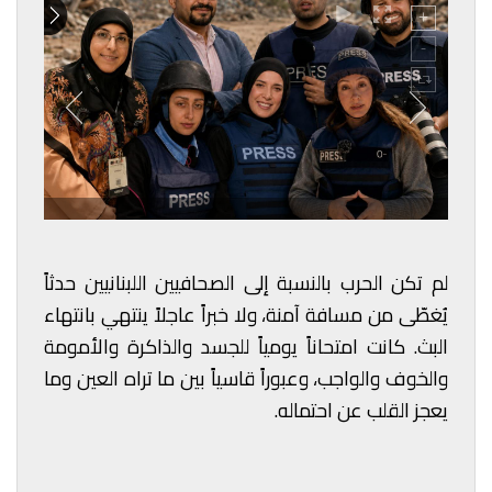
لم تكن الحرب بالنسبة إلى الصحافيين اللبنانيين حدثاً
يُغطّى من مسافة آمنة، ولا خبراً عاجلاً ينتهي بانتهاء
البث. كانت امتحاناً يومياً للجسد والذاكرة والأمومة
والخوف والواجب، وعبوراً قاسياً بين ما تراه العين وما
يعجز القلب عن احتماله.