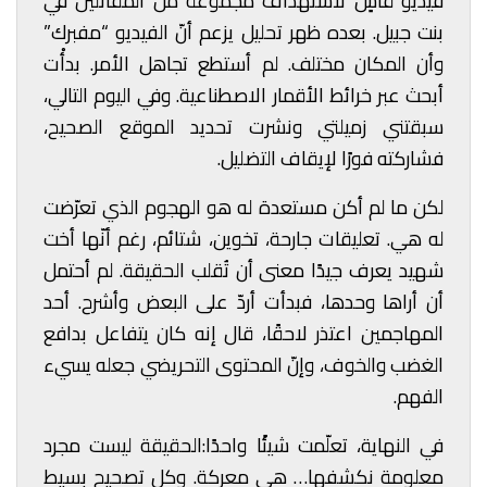
فيديو قاسٍ لاستهداف مجموعة من المقاتلين في
بنت جبيل. بعده ظهر تحليل يزعم أنّ الفيديو “مفبرك”
وأن المكان مختلف. لم أستطع تجاهل الأمر. بدأْت
أبحث عبر خرائط الأقمار الاصطناعية. وفي اليوم التالي،
سبقتني زميلتي ونشرت تحديد الموقع الصحيح،
فشاركته فورًا لإيقاف التضليل.
لكن ما لم أكن مستعدة له هو الهجوم الذي تعرّضت
له هي. تعليقات جارحة، تخوين، شتائم، رغم أنّها أخت
شهيد يعرف جيدًا معنى أن تُقلب الحقيقة. لم أحتمل
أن أراها وحدها، فبدأت أردّ على البعض وأشرح. أحد
المهاجمين اعتذر لاحقًا، قال إنه كان يتفاعل بدافع
الغضب والخوف، وإنّ المحتوى التحريضي جعله يسيء
الفهم.
في النهاية، تعلّمت شيئًا واحدًا:الحقيقة ليست مجرد
معلومة نكشفها… هي معركة. وكل تصحيح بسيط