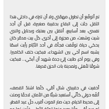
لم أتوقّع أن تطول مهمّتي ولا أن تترك في داخلي هذا
الثقل. جئت إلى البقاع بحقيبة صغيرة، قبل أن أجد
نفسي، بعد أسابيع، أنتقل بين بعلبك وبدنايل والنبي
شيت وشعث، من مجزرة إلى أخرى. كلّ بيت مدمّر كان
يحكي حياة توقّفت فجأة. في أحد الأيّام رأيت اسمًا
يشبه اسم أخي بين الشهداء، فبكيت خلف الكاميرا.
وفي يوم آخر، طلبت إليّ جدة شهيد أن أبكي… فبكيت
شوقًا لأهلي ولمدينة بات الحزن قدرها.
أخفيت في حقيبتي شال أمّي. كلّما اشتدّ القصف،
ألفّه حولي كأنّي أستعيد شيئًا من الأمان. لاحقًا وصلت
إلى محيط الخيام، حيث صار الموت أقرب. حلّ عيد الفطر،
ثم عيد أمّي، وأنا بعيد عنها للمرّة الأولى. غنّيت لها عبر