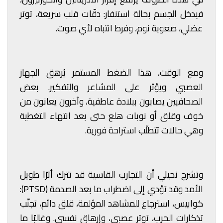
فيدخل الجسم بحالة استنفار: دقّات قلب سريعة، توتر
عضلي، صعوبة نوم، وفرط انتباه لأي صوت.
ومع الوقت، هذا الضغط المستمر يُرهق الجهاز
العصبي ويؤثر على المشاعر والتفكير. بعض
الصحافيين يصابون ببلادة عاطفية، وآخرون يعانون من
خوف وقلق أو نوبات هلع حتى بعد انتهاء التغطية
وهي حالات تتطلّب استراحة فورية.
وتشرح نحيلي أن التجارب القاسية قد تترك أثرًا طويل
الأمد وقد تؤدي إلى اضطراب ما بعد الصدمة (PTSD):
كوابيس، استرجاع للمشاهد المؤلمة، قلق دائم، تجنّب
تذكارات الحرب، توتر عصبي، وإرهاق نفسي. وغالبًا ما