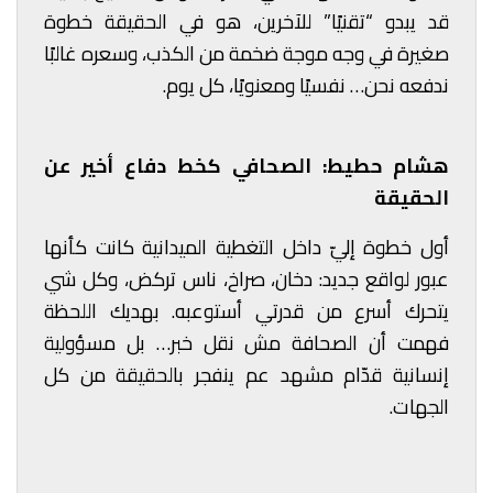
قد يبدو “تقنيًا” للآخرين، هو في الحقيقة خطوة
صغيرة في وجه موجة ضخمة من الكذب، وسعره غالبًا
ندفعه نحن… نفسيًا ومعنويًا، كل يوم.
هشام حطيط: الصحافي كخط دفاع أخير عن
الحقيقة
أول خطوة إليّ داخل التغطية الميدانية كانت كأنها
عبور لواقع جديد: دخان، صراخ، ناس تركض، وكل شي
يتحرك أسرع من قدرتي أستوعبه. بهديك اللحظة
فهمت أن الصحافة مش نقل خبر… بل مسؤولية
إنسانية قدّام مشهد عم ينفجر بالحقيقة من كل
الجهات.