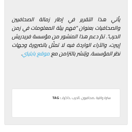
يأتي هذا التقرير في إطار زمالة الصحافيين
والصحافيات بعنوان "فهم بيئة المعلومات في زمن
الحرب". تمّ دعم هذا المنشور من مؤسسة فريدريش
إيبرت، والآراء الواردة فيه لا تمثّل بالضرورة وجهات
نظر المؤسسة. ويُنشر بالتزامن مع
موقع بابليتي
.
,سترة واقية
,صحافيون
,الحرب
,ذاكرة
TAG :