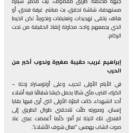
جبهة مختلفة: طريق مقصوف، بيت مدمّر، سيارة
مستهدفة، شاشة تحقق، بث مباشر، غرفة فندق، أو
هاتف يتلقى تهديدات وتعليقات وتخويناً. لكن الخيط
الذي يجمعهم واحد: محاولة إنقاذ الحقيقة من تحت
الركام.
إبراهيم غريب: حقيبة صغيرة وندوب أكبر من
الحرب
في الأيام الأولى للحرب، وعلى أوتوستراد زحلة –
الكرك، اقترب منّي شابًا يحمل كيسًا شفافًا فيه أشلاء
أحد الشهداء. كانت المرّة الأولى التي أرى فيها بقايا
إنسان، وصورته ظلّت تلاحقني طوال الطريق إلى
الفندق. تلك الليلة لم أنم؛ كلّما أغمضت عيني عاد
صوت الشاب يهمس: “تعال شوف الأشلاء”.