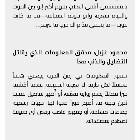
بالمستشفى أتلقى العلاج، بفهم أكتر إنو بين الموت
والحياة شعرة، وإنو خوذة الصحافة—قد ما كانت
قوية—ما بتحمي قدّام آلة حرب ما بترحم…
محمود غزيل: مدقق المعلومات الذي يقاتل
التضليل والذنب معاً
تدقيق المعلومات في زمن الحرب يجعلني هدفاً
محتملاً لكل طرف لا تعجبه الحقيقة. عندما أكشف
خبراً مضللاً يخدم رواية معيّنة، أو أُظهر تفاصيل عملية
تُدين جهة ما، أصبح فوراً عدواً لها: جهات رسمية،
جماعات مسلّحة، أو جمهور غاضب يرفض أي حقيقة
تصطدم بمعتقداته.