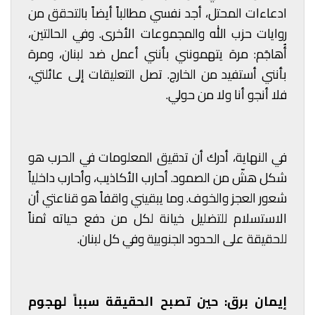
ادعاءات المحتل، أجد نفسي مطالباً أيضاً بالتحقق من
روايات حزب الله والمجموعات الأخرى. وفي الحالتين،
أُهاجَم: مرة يتهمونني بأنني أعمل ضد لبنان، ومرة
بأنني أستفيد من الخارج. تصل التعليقات إلى عائلتي،
فلا أنجو أنا ولا من حولي.
في النهاية، أدرك أن تدقيق المعلومات في الحرب هو
شكل هشّ من الصمود. أحارب الأكاذيب، وأحارب داخلياً
شعور العجز والخوف. وما يبقيني واقفاً هو قناعتي أن
الاستسلام للتضليل خيانة لكل من دفع حياته ثمناً
للحقيقة على الحدود الجنوبية وفي كل لبنان.
إيمان برق: حين تصبح الحقيقة سبباً لهجوم