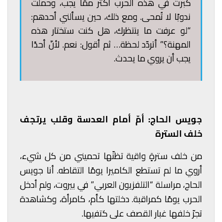
كبرت في هذه الحرب أكثر ممّا يجب، وحملت
ندوبًا لا تُمحى. ومع ذلك، حين يسألني أحدهم:
“لو عرفت ما ينتظرك، هل كنت ستختار هذه
المهنة؟” أتردّد لحظة… ثم أقول: نعم. لأنّ أحدًا
يجب أن يروي ما يحدث.
جويس الحاج: أمّ أمام العدسة وقلب يرتجف
خلف السترة
من خلف سترةٍ واقية تظنّها تحميني من كل شيء،
أروي ما لم تستطع الكاميرا يومًا التقاطه. أنا جويس
الحاج، مراسلة “التلفزيون العربي” في بيروت، ولم أدخل
الحرب يومًا كمراقبة. دخلتها كأم، كامرأة، وكشاهدة
تجرّ خلفها غبار القصف على كتفيها.