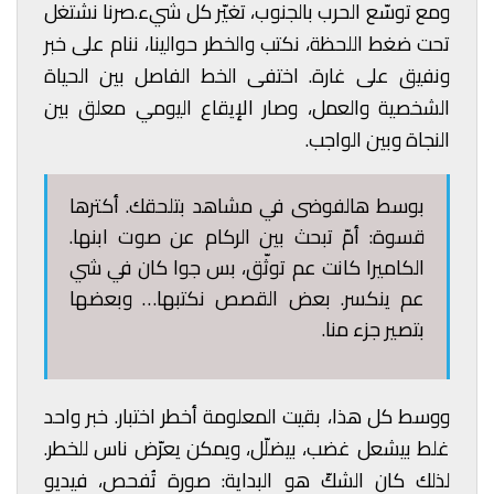
ومع توسّع الحرب بالجنوب، تغيّر كل شيء.صرنا نشتغل
تحت ضغط اللحظة، نكتب والخطر حوالينا، ننام على خبر
ونفيق على غارة. اختفى الخط الفاصل بين الحياة
الشخصية والعمل، وصار الإيقاع اليومي معلق بين
النجاة وبين الواجب.
بوسط هالفوضى في مشاهد بتلحقك. أكترها
قسوة: أمّ تبحث بين الركام عن صوت ابنها.
الكاميرا كانت عم توثّق، بس جوا كان في شي
عم ينكسر. بعض القصص نكتبها… وبعضها
بتصير جزء منا.
ووسط كل هذا، بقيت المعلومة أخطر اختبار. خبر واحد
غلط بيشعل غضب، بيضلّل، ويمكن يعرّض ناس للخطر.
لذلك كان الشكّ هو البداية: صورة تُفحص، فيديو