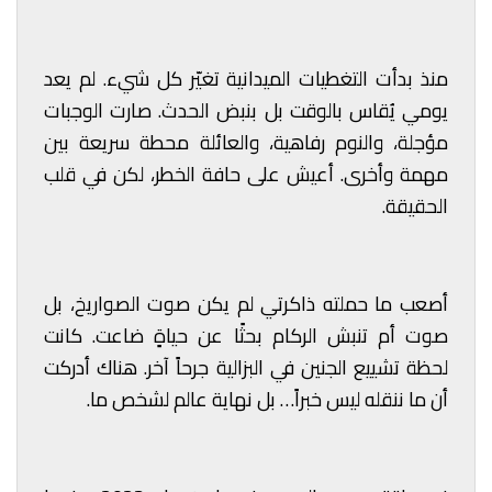
منذ بدأت التغطيات الميدانية تغيّر كل شيء. لم يعد
يومي يُقاس بالوقت بل بنبض الحدث. صارت الوجبات
مؤجلة، والنوم رفاهية، والعائلة محطة سريعة بين
مهمة وأخرى. أعيش على حافة الخطر، لكن في قلب
الحقيقة.
أصعب ما حملته ذاكرتي لم يكن صوت الصواريخ، بل
صوت أم تنبش الركام بحثًا عن حياةٍ ضاعت. كانت
لحظة تشييع الجنين في البزالية جرحاً آخر. هناك أدركت
أن ما ننقله ليس خبراً… بل نهاية عالم لشخص ما.