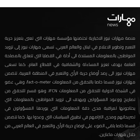
منصة مهارات نيوز الاخبارية تحتضنها مؤسسة مهارات التي تعنى بتعزيز حرية
التعبير وتطوير الاعلام في لبنان والعالم العربي. تسعى مهارات نيوز إلى تزويد
المواطنين بالمعلومات المستندة الى أدلة في القضايا التي تتعلق بالمصلحة
العامة بهدف تعزيز المساءلة والشفافية في القطاع العام. كما تسعى
مهارات نيوز الى رصد أوضاع حرية الرأي والتعبير في المنطقة العربية. تتضمن
مهارات نيوز قسما خاصا بالتحقق من المعلومات fact-o-meter، وهي عضو
في الشبكة الدولية للتحقق من المعلومات IFCN. وهو قسم للتحقق من
تصاريح ووعود المسؤولين ويهدف الى تزويد المواطنين بالمعلومات التي
يحتاجونها لمراقبة مدى دقة المعلومات التي يوردها المسؤولون في
تصريحاتهم ومدى التزامهم في تطبيق السياسات التي وعدوا بها. كما تتضمن
قسما خاصا يلقي الضوء على اوضاع حرية الرأي والتعبير في العالم العربي من
خلال مهارات ماغازين.