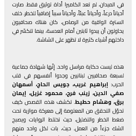
في الميدان، لم تعد الكاميرا أداة توثيق فقط. صارت
أحياناً درعاً، وأحياناً عبئاً، وأحياناً سبباً إضافياً للخطر. خلف
السترة الواقية من الرصاص، كان هناك صحافيون
يحاولون أن يبدوا ثابتين أمام العدسة، بينما تتكسّر في
داخلهم أشياء كثيرة لا تظهر على الشاشة.
هذه ليست حكاية مراسل واحد. إنّها شهادة جماعية
لسبعة صحافيين لبنانيين وجدوا أنفسهم في قلب
الحرب:
إبراهيم غريب، جويس الحاج، أسمهان
صفي الدين، زينب فرج، محمود غزيل، إيمان
برق، وهشام حطيط
. تكشف هذه القصص كيف
تحوّل التحقق من المعلومة إلى معركة موازية تحت
ضغط الخطر والتضليل، حيث تختلط الروايات ويصبح
الشك جزءاً من العمل. حيث، بات لكل واحد منهم