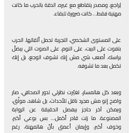
يُراجع، ومصدر يتقاطع مع غيره. الدقة بالحرب ما كانت
مهنية فقط… كانت ضرورة للبقاء.
على المستوى الشخصي، التجربة تحمل أثقالها. الحرب
بتفوت على البيت، على النوم، على الصوت اللي بيضلّ
براسك. أصعب شي مش إنك تشوف الوجع، بل إنك
تكمل بعد ما تشوفه.
وبعد كل هالمسار، تغيّرت نظرتي لدور الصحافي. صار
واضح إنو مش مجرد ناقل للأحداث، بل شاهد، موثّق،
ويمكن آخر حاجز بيفصل الحقيقة عن الرواية
المصنوعة. ما زلت قادر أكمل… بس بوعي أكبر،
وخوف أكبر، وإيمان أعمق بأنّ هالمهنة، رغم