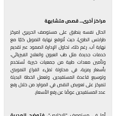
مراكز أخرى... قصص متشابهة
الحال نفسه ينطبق على مستوصف الحريري (مركز
طرابلس الطبي)، حيث تُتوقع نهاية التمويل كليًا مع
نهاية آب. رغم ذلك، تحاول الإدارة الصمود عبر تقديم
خدمات جديدة مثل طب العيون والعلاج الفيزيائي،
وتأمين معدات طبية من جمعيات خيرية تُستخدم
بأسعار رمزية، في محاولة لملء الفراغ التمويني
وتوسيع قاعدة المستفيدين. وتعمل الخطة البديلة
للمركز على تعويض النقص في الموارد من خلال رفع
عدد المستفيدين عوضًا عن رفع الأسعار.
أما في مستوصف "الإخلاص"،
فتوضح المديرة