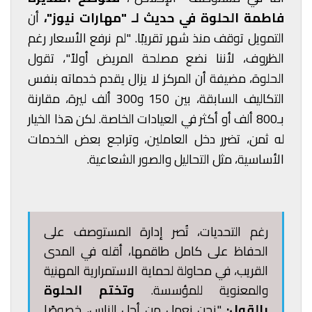
فاطمة الحلوة
في حديث لـ "مهارات نيوز"،
أن
التمويل توقف منذ شهر تقريبًا. "لم نرفع الأسعار رغم
الظروف، لأننا نضع مصلحة المريض أولاً"، تقول
الحلوة، مضيفة أن المركز لا يزال يقدم خدماته بنفس
التكاليف السابقة، بين 150 و300 ألف ليرة، مقارنة
بـ800 ألف أو أكثر في العيادات الخاصة. لكن هذا الخيار
له ثمن، تضرر دخل العاملين، وتراجع بعض الخدمات
الأساسية، مثل التحاليل والصور الشعاعية.
رغم التحديات، تُصر إدارة المستوصف على
الحفاظ على كامل طاقمها، أقله في المدى
القريب، في محاولة لحماية الاستمرارية المهنية
والمعنوية للمؤسسة.
وتختم الحلوة
بالقول:
"نحن نعمل من أجل الناس، خصوصًا