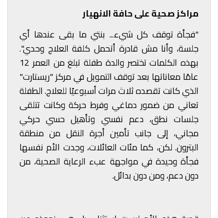
مراكز صحية على حافة الانهيار
"فجأة توقف كل شيء... بنتي ما بقى عندها أي
جلسة، وأنا مش قادرة أتحمل كلفة العلاج وحدي".
بهذه الكلمات تختصر والدة طفلة تبلغ من العمر 12
عامًا معاناتها بعد توقف التمويل في مركز "ريستارت"
الذي كانت تقصده ثلاث مرات أسبوعيًا للعلاج. الطفلة
تعاني من ضمور دماغي وفرط حركة وكانت تتلقى
جلسات نطق، دعم نفسي وتأهيل حسي حركي
مجاني، إلى جانب تأمين أجرة النقل من منطقة
البترون. لكن، كما مئات العائلات، وجدت الأم نفسها
فجأة وحيدة في مواجهة عبء الرعاية الصحية، من
دون دعم، ومن دون بدائل.