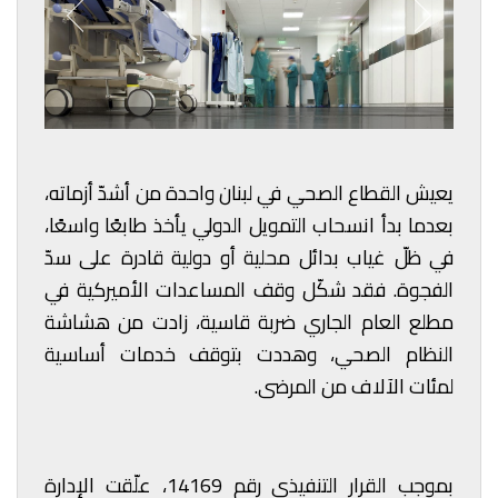
يعيش القطاع الصحي في لبنان واحدة من أشدّ أزماته،
بعدما بدأ انسحاب التمويل الدولي يأخذ طابعًا واسعًا،
في ظلّ غياب بدائل محلية أو دولية قادرة على سدّ
الفجوة. فقد شكّل وقف المساعدات الأميركية في
مطلع العام الجاري ضربة قاسية، زادت من هشاشة
النظام الصحي، وهددت بتوقف خدمات أساسية
لمئات الآلاف من المرضى.
بموجب القرار التنفيذي رقم 14169، علّقت الإدارة