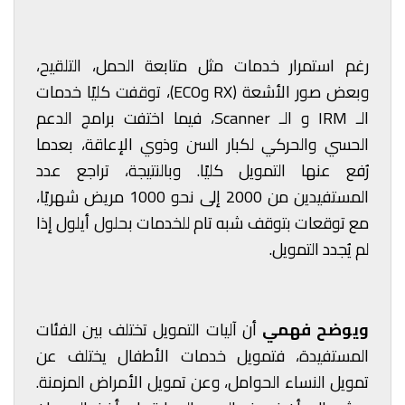
رغم استمرار خدمات مثل متابعة الحمل، التلقيح،
وبعض صور الأشعة (RX وECO)، توقفت كليًا خدمات
الـ IRM و الـ Scanner، فيما اختفت برامج الدعم
الحسي والحركي لكبار السن وذوي الإعاقة، بعدما
رُفع عنها التمويل كليًا. وبالنتيجة، تراجع عدد
المستفيدين من 2000 إلى نحو 1000 مريض شهريًا،
مع توقعات بتوقف شبه تام للخدمات بحلول أيلول إذا
لم يُجدد التمويل.
ويوضح فهمي
أن آليات التمويل تختلف بين الفئات
المستفيدة، فتمويل خدمات الأطفال يختلف عن
تمويل النساء الحوامل، وعن تمويل الأمراض المزمنة.