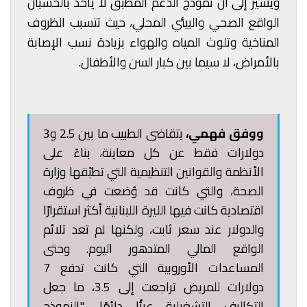
ويشير إلى أن نموذج الدعم المطبق لا يأخذ بالحسبان
الواقع الصحي والبيئي المحلي، حيث تتسبب الظروف
المناخية وتلوث المياه والهواء بزيادة نسب الإصابة
بالأمراض، لا سيما بين كبار السن والأطفال.
ووفق فهمي،
يتقاضى الطبيب ما بين 2.5 و3
دولارات فقط عن كل معاينة، بناءً على
الأنظمة والقوانين التنظيمية التي تطبّقها وزارة
الصحة، والتي كانت قد وُضعت في ظروف
اقتصادية كانت فيها الليرة اللبنانية أكثر استقرارًا
والدولار عند سعر ثابت، ولكنها لم تعد تلائم
الواقع المالي المتدهور اليوم. وحتى
المساعدات الأوروبية التي كانت تدفع 7
دولارات للمريض تراجعت إلى 3.5، ما جعل
التكاليف التشغيلية عبئًا دائمًا. "النموذج