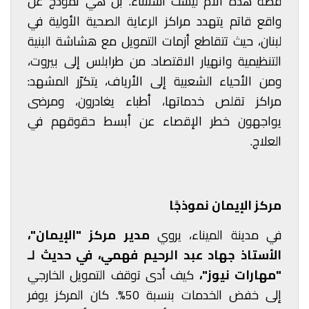
قصة هذه الأم ليست استثناء. بل هي نموذج عن
واقع قاتم يتهدد مراكز الرعاية الصحية الأولية في
لبنان، حيث تتقاطع أزمات التمويل مع هشاشة البنية
التنظيمية وانهيار الاقتصاد. من طرابلس إلى بيروت،
ومن الأحياء الشعبية إلى الأرياف، يتكرّر المشهد:
مراكز تقلص خدماتها، أطباء يغادرون، ومرضى
يواجهون خطر الإقصاء عن أبسط حقوقهم في
العلاج.
مركز الإيمان نموذجًا
في مدينة الميناء، يروي
مدير مركز "الإيمان"،
الأستاذ جهاد عبد الرحيم فهمي، في حديث لـ
"مهارات نيوز"،
كيف أدى توقف التمويل الخارجي
إلى خفض الخدمات بنسبة 50%. كان المركز يوفر