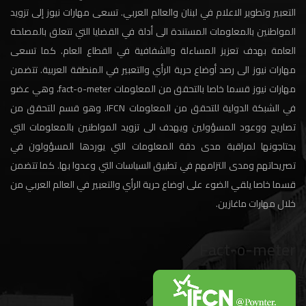
التعبير وتطوير الاعلام في لبنان والعالم العربي. تسعى مهارات نيوز إلى تزويد
المواطنين بالمعلومات المستندة الى أدلة في القضايا التي تتعلق بالمصلحة
العامة بهدف تعزيز المساءلة والشفافية في القطاع العام. كما تسعى
مهارات نيوز الى رصد أوضاع حرية الرأي والتعبير في المنطقة العربية. تتضمن
مهارات نيوز قسما خاصا بالتحقق من المعلومات fact-o-meter، وهي عضو
في الشبكة الدولية للتحقق من المعلومات IFCN. وهو قسم للتحقق من
تصاريح ووعود المسؤولين ويهدف الى تزويد المواطنين بالمعلومات التي
يحتاجونها لمراقبة مدى دقة المعلومات التي يوردها المسؤولون في
تصريحاتهم ومدى التزامهم في تطبيق السياسات التي وعدوا بها. كما تتضمن
قسما خاصا يلقي الضوء على اوضاع حرية الرأي والتعبير في العالم العربي من
خلال مهارات ماغازين.
Fact-o-meter