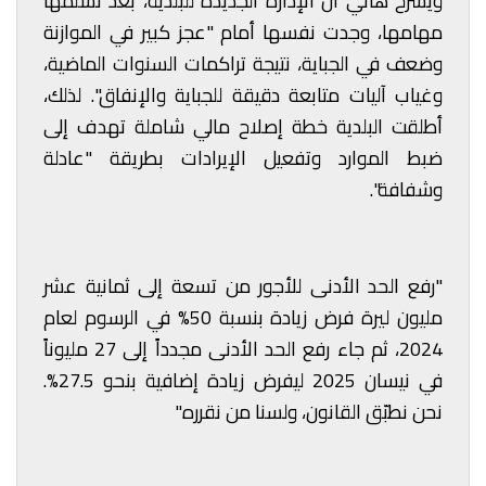
ويشرح هاني أن الإدارة الجديدة للبلدية، بعد تسلّمها
مهامها، وجدت نفسها أمام "عجز كبير في الموازنة
وضعف في الجباية، نتيجة تراكمات السنوات الماضية،
وغياب آليات متابعة دقيقة للجباية والإنفاق". لذلك،
أطلقت البلدية خطة إصلاح مالي شاملة تهدف إلى
ضبط الموارد وتفعيل الإيرادات بطريقة "عادلة
وشفافة".
"رفع الحد الأدنى للأجور من تسعة إلى ثمانية عشر
مليون ليرة فرض زيادة بنسبة 50% في الرسوم لعام
2024، ثم جاء رفع الحد الأدنى مجدداً إلى 27 مليوناً
في نيسان 2025 ليفرض زيادة إضافية بنحو 27.5%.
نحن نطبّق القانون، ولسنا من نقرره."