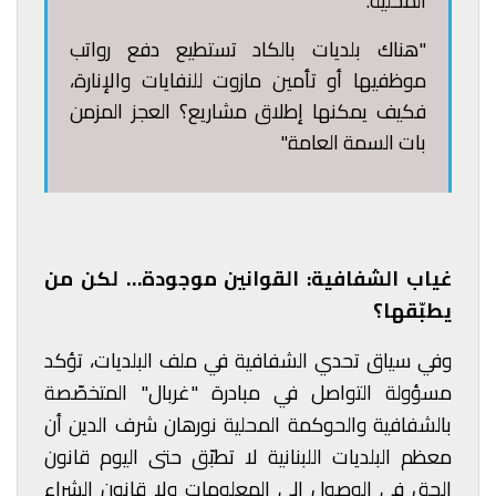
المحلية.
"هناك بلديات بالكاد تستطيع دفع رواتب
موظفيها أو تأمين مازوت للنفايات والإنارة،
فكيف يمكنها إطلاق مشاريع؟ العجز المزمن
بات السمة العامة."
غياب الشفافية: القوانين موجودة… لكن من
يطبّقها؟
وفي سياق تحدي الشفافية في ملف البلديات، تؤكد
مسؤولة التواصل في مبادرة "غربال" المتخصّصة
بالشفافية والحوكمة المحلية نورهان شرف الدين أن
معظم البلديات اللبنانية لا تطبّق حتى اليوم قانون
الحق في الوصول إلى المعلومات ولا قانون الشراء