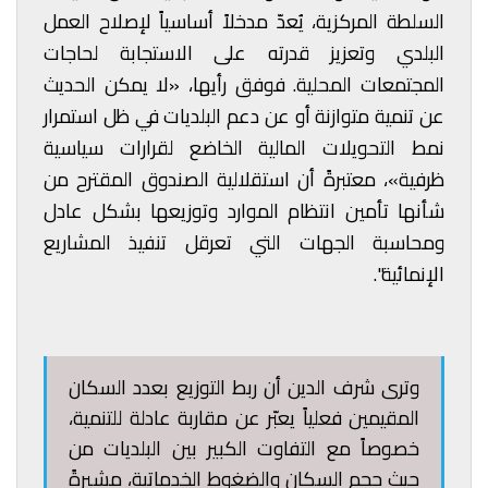
السلطة المركزية، يُعدّ مدخلاً أساسياً لإصلاح العمل
البلدي وتعزيز قدرته على الاستجابة لحاجات
المجتمعات المحلية. فوفق رأيها، «لا يمكن الحديث
عن تنمية متوازنة أو عن دعم البلديات في ظل استمرار
نمط التحويلات المالية الخاضع لقرارات سياسية
ظرفية»، معتبرةً أن استقلالية الصندوق المقترح من
شأنها تأمين انتظام الموارد وتوزيعها بشكل عادل
ومحاسبة الجهات التي تعرقل تنفيذ المشاريع
الإنمائية".
وترى شرف الدين أن ربط التوزيع بعدد السكان
المقيمين فعلياً يعبّر عن مقاربة عادلة للتنمية،
خصوصاً مع التفاوت الكبير بين البلديات من
حيث حجم السكان والضغوط الخدماتية، مشيرةً