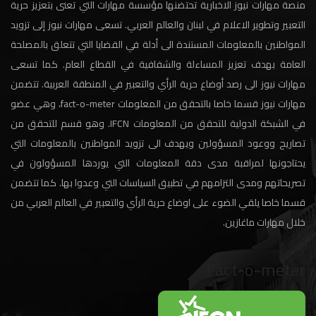
منصة مهارات نيوز الاخبارية تحتضنها مؤسسة مهارات التي تعنى بتعزيز حرية
التعبير وتطوير الاعلام في لبنان والعالم العربي. تسعى مهارات نيوز إلى تزويد
المواطنين بالمعلومات المستندة الى أدلة في القضايا التي تتعلق بالمصلحة
العامة بهدف تعزيز المساءلة والشفافية في القطاع العام. كما تسعى
مهارات نيوز الى رصد أوضاع حرية الرأي والتعبير في المنطقة العربية. تتضمن
مهارات نيوز قسما خاصا بالتحقق من المعلومات fact-o-meter، وهي عضو
في الشبكة الدولية للتحقق من المعلومات IFCN. وهو قسم للتحقق من
تصاريح ووعود المسؤولين ويهدف الى تزويد المواطنين بالمعلومات التي
يحتاجونها لمراقبة مدى دقة المعلومات التي يوردها المسؤولون في
تصريحاتهم ومدى التزامهم في تطبيق السياسات التي وعدوا بها. كما تتضمن
قسما خاصا يلقي الضوء على اوضاع حرية الرأي والتعبير في العالم العربي من
خلال مهارات ماغازين.
Fact-o-meter