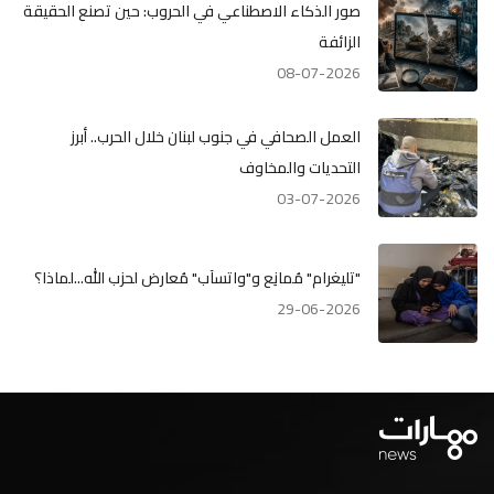
صور الذكاء الاصطناعي في الحروب: حين تصنع الحقيقة
الزائفة
08-07-2026
العمل الصحافي في جنوب لبنان خلال الحرب.. أبرز
التحديات والمخاوف
03-07-2026
"تليغرام" مُمانِع و"واتسآب" مُعارض لحزب الله...لماذا؟
29-06-2026