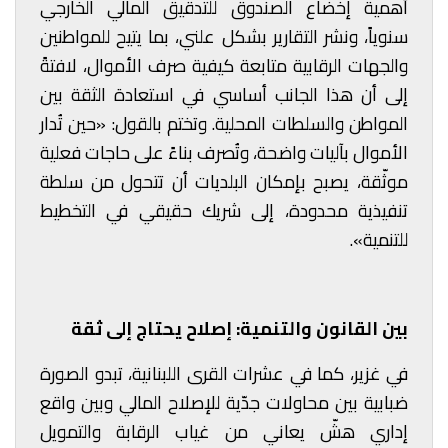
أهمية إخضاع الصندوق للتدقيق المالي الخارجي
سنوياً، ونشر التقارير بشكل علني، بما يتيح للمواطنين
والجهات الرقابية متابعة كيفية صرف الأموال، لافتةً
إلى أن هذا الجانب أساسي في استعادة الثقة بين
المواطن والسلطات المحلية. وتختم بالقول: «حين تُدار
الأموال بآليات واضحة، وتُصرف بناءً على حاجات فعلية
موثّقة، يصبح بإمكان البلديات أن تتحول من سلطة
تنفيذية محدودة، إلى شريك حقيقي في التخطيط
للتنمية».
بين القانون والتنمية: إصلاح يحتاج إلى ثقة
في غزير، كما في عشرات القرى اللبنانية، تبدو الصورة
ضبابية بين محاولات جدّية للإصلاح المالي وبين واقع
إداري هشّ يعاني من غياب الرقابة والتمويل