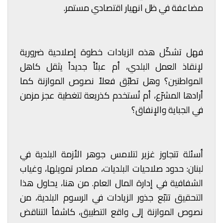
مضاعفة في ظل انهيار اقتصادي مستمر.
فهل تشكّل هذه الزيادات خطوة إصلاحية ضرورية
لإنقاذ العمل البلدي، أم عبئاً جديداً يثقل كاهل
المواطنين؟ وهل تطبّق فعلاً نصوص الموازنة كما
أرادها المشرّع، أم تُستخدم كذريعة لتغطية عجز مزمن
في الجباية والإنفاق؟
أسئلة تتجاوز غزير لتلامس جوهر الأزمة البلدية في
لبنان: حدود صلاحيات البلديات، مصادر تمويلها، وغياب
الشفافية في إدارة المال العام. من هنا، يحاول هذا
التحقيق تتبّع جذور الزيادات في الرسوم البلدية، من
نصوص الموازنة إلى واقع التطبيق، كاشفاً التناقض