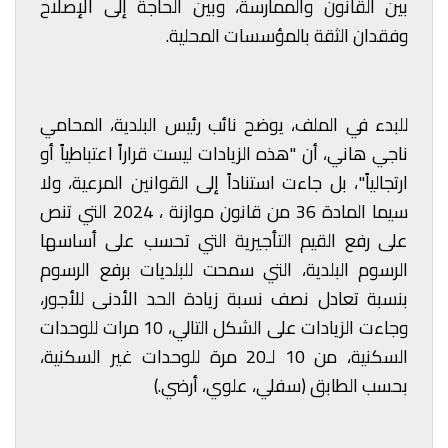
بين القانون والممارسة، وبين الحاجة إلى الإصلاح
وفقدان الثقة بالمؤسسات المحلية.
للبدء في الملف، يوضح نائب رئيس البلدية، المحامي
ناجي هاني، أن "هذه الزيادات ليست قراراً اعتباطياً أو
ارتجالياً"، بل جاءت استناداً إلى القوانين المرعية، ولا
سيما المادة 36 من قانون موازنة ، 2024 التي تنص
على رفع القيم التأجيرية التي تحسب على أساسها
الرسوم البلدية، التي سمحت للبلديات برفع الرسوم
بنسبة تعادل نصف نسبة زيادة الحد الأدنى للأجور،
وجاءت الزيادات على الشكل التالي، 10 مرات للوحدات
السكنية، من 10 لـ20 مرة للوحدات غير السكنية،
بحسب الطابق (سفلي، علوي، أرضي.)