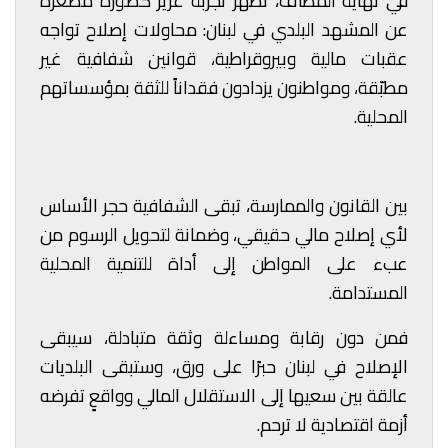
في نهاية المطاف، تظهر تجربة غزير كصورة مصغّرة
عن المشهد البلدي في لبنان: محاولات إصلاح تواجه
عقبات مالية وبيروقراطية، قوانين شفافية غير
مطبّقة، ومواطنون يزدادون فقداناً للثقة بمؤسساتهم
المحلية.
بين القانون والممارسة، تبقى الشفافية حجر الأساس
لأي إصلاح مالي حقيقي، وضمانة لتحويل الرسوم من
عبء على المواطن إلى أداة للتنمية المحلية
المستدامة.
فمن دون رقابة ومساءلة وثقة متبادلة، سيبقى
الإصلاح في لبنان حبرًا على ورق، وستبقى البلديات
عالقة بين سعيها إلى الاستقلال المالي وواقعٍ تفرضه
أزمة اقتصادية لا ترحم.