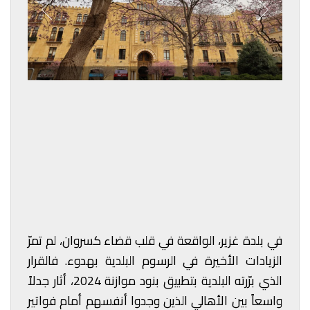
في بلدة غزير، الواقعة في قلب قضاء كسروان، لم تمرّ
الزيادات الأخيرة في الرسوم البلدية بهدوء. فالقرار
الذي برّرته البلدية بتطبيق بنود موازنة 2024، أثار جدلاً
واسعاً بين الأهالي الذين وجدوا أنفسهم أمام فواتير