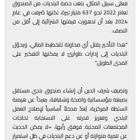
فعلى سبيل المثال، بلغت حصة البلديات من الصندوق
لعام 2022 نحو 637 مليار ليرة، لكنها صُرفت في عام
2024 بعد أن تدهورت قيمتها الشرائية إلى أقل من
النصف.
"هذا التأخير يقتل أي محاولة للتخطيط المالي، ويحوّل
البلديات إلى إدارات طوارئ لا يمكنها التفكير على
المدى الطويل."
وتضيف شرف الدين أن إنشاء صندوق بلدي مستقل
بصيغة مؤسساتية واضحة وشفافة، بعيداً عن هيمنة
السلطة المركزية، يُعدّ مدخلاً أساسياً لإصلاح العمل
البلدي وتعزيز قدرته على الاستجابة لحاجات
المجتمعات المحلية. فوفق رأيها، «لا يمكن الحديث
عن تنمية متوازنة أو عن دعم البلديات في ظل استمرار