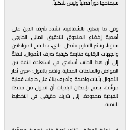
سيمنحها دوراً فعلياً وليس شكلياً.
وفي ما يتعلق بالشفافية، تشدد شرف الدين على
أهمية إخضاع الصندوق للتدقيق المالي الخارجي
سنوياً، ونشر التقارير بشكل علني، بما يتيح للمواطنين
والجهات الرقابية متابعة كيفية صرف الأموال، لافتةً
إلى أن هذا الجانب أساسي في استعادة الثقة بين
المواطن والسلطات المحلية. وتختم بالقول: «حين تُدار
الأموال بآليات واضحة، وتُصرف بناءً على حاجات فعلية
موثّقة، يصبح بإمكان البلديات أن تتحول من سلطة
تنفيذية محدودة، إلى شريك حقيقي في التخطيط
للتنمية.