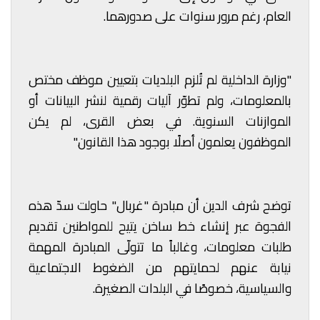
العام، رغم مرور سنوات على صدورهما.
"وزارة الداخلية لم تُلزم البلديات بتعيين موظف مختص
بالمعلومات، ولم تطوّر آليات رقمية لنشر البيانات أو
الموازنات السنوية. في بعض القرى، لم يكن
الموظفون يعلمون أصلًا بوجود هذا القانون."
توضح شرف الدين أن مبادرة "غربال" حاولت سدّ هذه
الفجوة عبر إنشاء خط ساخن يتيح للمواطنين تقديم
طلبات معلومات، وغالباً ما تتولّى المبادرة المهمة
نيابة عنهم لحمايتهم من الضغوط الاجتماعية
والسياسية، خصوصًا في البلدات الصغيرة.