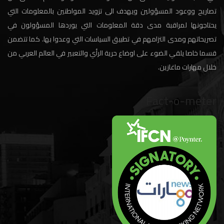
تصاريح ووعود المسؤولين ويهدف الى تزويد المواطنين بالمعلومات التي
يحتاجونها لمراقبة مدى دقة المعلومات التي يوردها المسؤولون في
تصريحاتهم ومدى التزامهم في تطبيق السياسات التي وعدوا بها. كما تتضمن
قسما خاصا يلقي الضوء على اوضاع حرية الرأي والتعبير في العالم العربي من
خلال مهارات ماغازين.
Fact-o-meter