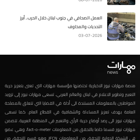
العمل الصحافي في جنوب لبنان خلال الحرب.. أبرز
التحديات والمخاوف
03-07-2026
منصة مهارات نيوز الاخبارية تحتضنها مؤسسة مهارات التي تعنى بتعزيز حرية
التعبير وتطوير الاعلام في لبنان والعالم العربي. تسعى مهارات نيوز إلى تزويد
المواطنين بالمعلومات المستندة الى أدلة في القضايا التي تتعلق بالمصلحة
العامة بهدف تعزيز المساءلة والشفافية في القطاع العام. كما تسعى
مهارات نيوز الى رصد أوضاع حرية الرأي والتعبير في المنطقة العربية. تتضمن
مهارات نيوز قسما خاصا بالتحقق من المعلومات fact-o-meter، وهي عضو
في الشبكة الدولية للتحقق من المعلومات IFCN. وهو قسم للتحقق من