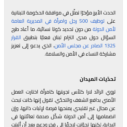
الحدث الأبرز مؤخرًا تمثّل في موافقة الحكومة اللبنانية
على
توظيف 500 رجل وامرأة في المديرية العامة
لأمن الدولة
من دون تحديد كوتا نسائية، ما أعاد طرح
السؤال حول مدى التزام لبنان فعليًا بتطبيق
القرار
1325 الصادر عن مجلس الأمن
، الذي يدعو إلى تعزيز
مشاركة النساء في الأمن والسلامة.
تحدّيات الميدان
تروي الرائد لارا كلاّس تجربتها كامرأة اختارت العمل
الأمني بدافع الشغف والتحدّي. تقول إنها كانت تبحث
عن مجال غير تقليدي يمنحها فرصة لإثبات ذاتها، وإن
انضمامها إلى أمن الدولة شكّل صدمة لعائلتها في
البداية، لكنها تحوّلت لاحقًا إلى فخر ودعم بعد أن أثبتت