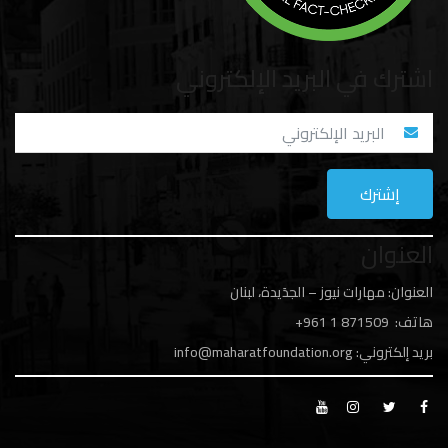
اشترك في البريد الإلكتروني
العنوان
العنوان: مهارات نيوز – الجدَيدة، لبنان
هاتف: 1
871509 961+
بريد إلكتروني:
info@maharatfoundation.org