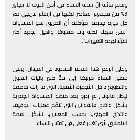
وتختم قائلة إنّ نسبة النساء في أمن الدولة لا تتجاوز
3% من مجموع العناصر، لكنها في ارتفاع تدريجي مع
كل دورة جديدة، مؤكدة أن الطريق نحو المساواة
"ليس سهلًا، لكنه بات مفتوحًا، والجيل الجديد أكثر
تقبّلًا لهذه التغييرات".
وعلى الرغم هذا التقدّم المحدود في الميدان، يبقى
حضور النساء مرتبطًا إلى حدٍّ كبير بآليات القبول
والتطويع داخل الأجهزة الأمنية، التي ما زالت خاضعة
لإطار قانوني لم يُدرج بعد منظور المساواة الجندرية
بشكل واضح. فالقوانين التي تنظّم عمليات التوظيف
والتدرّج المهني، بحسب المعنيين، تشكّل نقطة
الانطلاق لأيّ تغيير فعلي في تمثيل النساء.