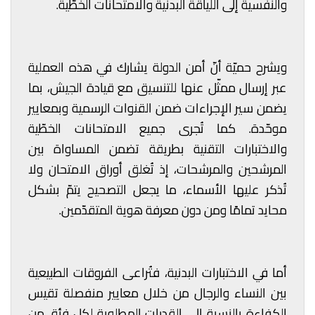
والنفسية إلى اللياقة البدنية والامتحانات الخطّية.
ويشرح حميّة أنّ أمن الدولة يشارك في هذه العملية
عبر إرسال ممثّل عنها للتنسيق مع قيادة الجيش، بما
يضمن سير الإجراءات ضمن القنوات الرسمية وبمعايير
موحّدة. كما تُجرى جميع الامتحانات الخطّية
والاختبارات التقنية بطريقة تضمن المساواة بين
المرشحين والمرشحات، إذ تُغلق أوراق الامتحان ولا
تُذكر عليها الأسماء، ما يجعل التصحيح يتمّ بشكل
محايد تمامًا ومن دون معرفة هوية المتقدّمين.
أما في الاختبارات البدنية، فتُراعى الفروقات الطبيعية
بين النساء والرجال من خلال معايير منفصلة تقيس
الكفاءة بالنسبة إلى القدرات المطلوبة لكل فئة، من