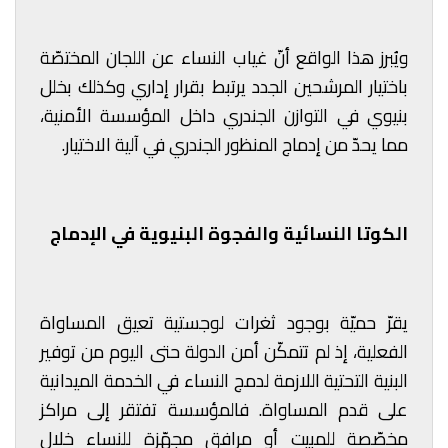
ويُبرز هذا الواقع أنّ غياب النساء عن اللجان المختصّة
باختيار المرشحين الجدد يرتبط بقرار إداري وكذلك بخلل
بنيوي في التوازن الجندري داخل المؤسسة الأمنية،
مما يحدّ من إدماج المنظور الجندري في آلية الاختيار.
الكوتا النسائية والفجوة البنيوية في الإدماج
يقرّ حميّة بوجود ثغرات لوجستية تعيق المساواة
الفعلية، إذ لم تتمكّن أمن الدولة حتى اليوم من توفير
البنية التحتية اللازمة لدمج النساء في الخدمة الميدانية
على قدم المساواة. فالمؤسسة تفتقر إلى مراكز
مخصّصة للمبيت أو مرافق مجهّزة للنساء خلال