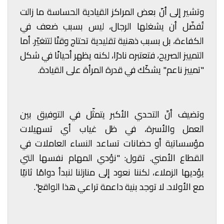
وتشير إلى أنّ بعض المراكز القيادية الحساسة ما زالت
تُفضّل أن يشغلها الرجال، ليس بسبب ضعف في
الكفاءة، بل بسبب ذهنية تقليدية تحتاج وقتًا لتتغيّر. أما
التمييز الصريح، فتعتبره نادرًا، لكنه يظهر أحيانًا في شكل
"تمييز ناعم" يشكّك في قدرة المرأة على القيادة.
وتضيف أنّ التحدي الأكبر يتمثّل في التوفيق بين
العمل والأسرة، في ظل غياب أي تسهيلات
مؤسساتية أو حضانات تساعد النساء العاملات في
القطاع الأمني. تقول: "نؤدي المهام نفسها التي
يؤديها الزملاء، لكننا نعود إلى منازلنا لنبدأ دوامًا ثانيًا
مع الأولاد. لا توجد بنية داعمة تراعي هذا الواقع".