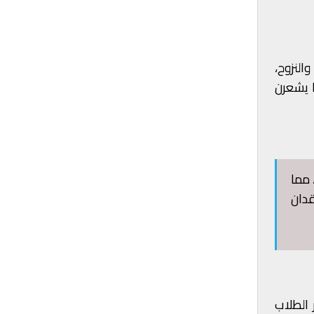
النزوح،
ا يشعرن
 مما
قدان
 الطلاب