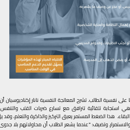
ًا على نفسية الطالب. تشرح المعالجة النفسية نانار إكناديوسيان أن
هي استجابة تلقائية تترافق مع تسارع ضربات القلب والتنفس و
لبقاء. هذا الضغط المستمر يعيق التركيز والذاكرة والتعلم، وقد ي
الاستمرار. وتضيف: "عندما يشعر الطلاب أن محاولاتهم بلا جدوى