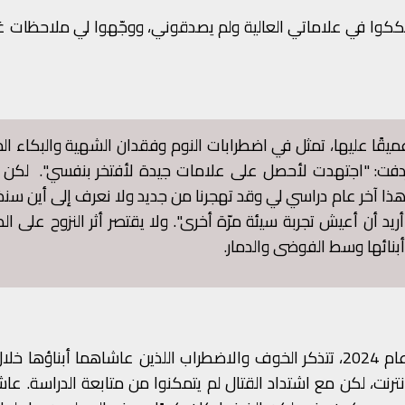
 شككوا في علاماتي العالية ولم يصدقوني، ووجّهوا لي ملاحظات غي
ا عميقًا عليها، تمثل في اضطرابات النوم وفقدان الشهية والبكاء الم
ردفت: "اجتهدت لأحصل على علامات جيدة لأفتخر بنفسي". لكن ت
ء:"هذا آخر عام دراسي لي وقد تهجرنا من جديد ولا نعرف إلى أين سن
أريد أن أعيش تجربة سيئة مرّة أخرى". ولا يقتصر أثر النزوح على ال
أبنائها وسط الفوضى والدمار.
ديانا، أم لأربعة أطفال نزحت من مرجعيون إلى بيروت عام 2024، تتذكر الخوف والاضطراب اللذين عاشاهما أبناؤ
نترنت، لكن مع اشتداد القتال لم يتمكنوا من متابعة الدراسة. عاش