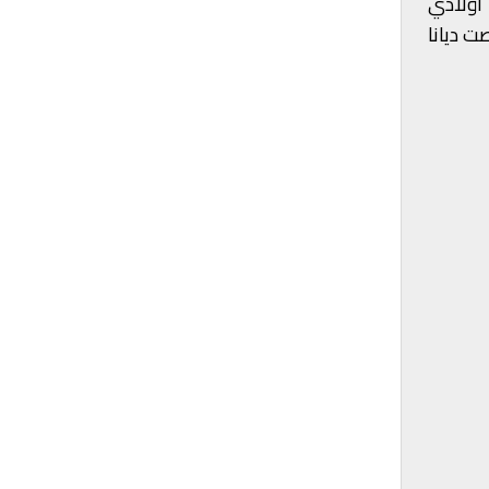
أولادي
ت ديانا