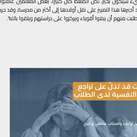
ء سيكون بخير، لكن الضغط كان كبيرًا، بعض المعلمين عاملوا 
أجبرها هذا التمييز على نقل أولادها إلى أكثر من مدرسة. وقد حرص
لبت منهم أن يبقوا أقوياء ويركزوا على دراستهم ويثقوا بالله".