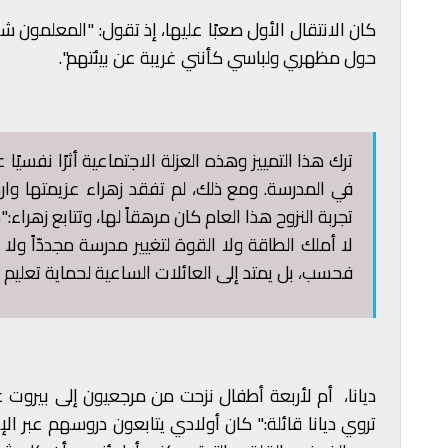
كان الانتقال الأول صعبًا عليها، إذ تقول: "المعلمون
حول مظهري ولباسي كأنني غريبة عن بيئتهم".
ترك هذا التمييز وهذه العزلة الاجتماعية أثرًا نفسيً
في المدرسة. ومع ذلك، لم تفقد زهراء عزيمتها وا
تجربة النزوح هذا العام كان مرهقاً لها، وتتابع زهرا
لا أملك الطاقة ولا القوة لتغيير مدرسة مجددّاً ولا 
فحسب، بل يمتد إلى العائلات الساعية لحماية تعليم 
تروي ديانا قائلة:" كان أولادي يتابعون دروسهم عبر الإ