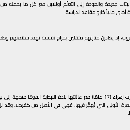
بيئات جديدة والعودة إلى التعلّم أونلاين مع كل ما يحمله من
خرى حالياً خارج مقاعد الدراسة.
لحروب، إذ يغادرن منازلهم مثقلين بجراح نفسية تهدد سلامتهم وط
في الثاني من آذار 2026، عند الساعة الثالثة فجرًا، غادرت زهراء (17 عامًا) مع عائلتها بلدة النبطية الفوقا متجه
ة الأولى التي تُهجَّر فيها، فهي في الأصل من كفركلا، وقد ن