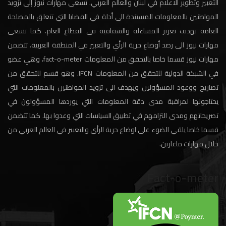
التعبير وتطوير الاعلام في لبنان والعالم العربي. تسعى مهارات نيوز إلى تزويد
المواطنين بالمعلومات المستندة الى أدلة في القضايا التي تتعلق بالمصلحة
العامة بهدف تعزيز المساءلة والشفافية في القطاع العام. كما تسعى
مهارات نيوز الى رصد أوضاع حرية الرأي والتعبير في المنطقة العربية. تتضمن
مهارات نيوز قسما خاصا بالتحقق من المعلومات fact-o-meter، وهي عضو
في الشبكة الدولية للتحقق من المعلومات IFCN. وهو قسم للتحقق من
تصاريح ووعود المسؤولين ويهدف الى تزويد المواطنين بالمعلومات التي
يحتاجونها لمراقبة مدى دقة المعلومات التي يوردها المسؤولون في
تصريحاتهم ومدى التزامهم في تطبيق السياسات التي وعدوا بها. كما تتضمن
قسما خاصا يلقي الضوء على اوضاع حرية الرأي والتعبير في العالم العربي من
خلال مهارات ماغازين.
Fact-o-meter