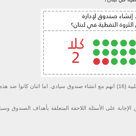
بدايةً، طرح هذا السؤال على النواب وكان جواب الأغلبية (16) انهم مع انشاء صندوق سيادي. اما اثنان كانوا
لإجابة على الأسئلة اللاحقة المتعلقة بأهداف الصندوق وسبل