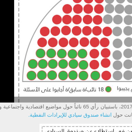
قام المركز اللبناني للدراسات، خلال العامين 2016 و2017، باستبيان رأي 65 نائباً حول مواضيع اقتصادي
كانت حول
انشاء صندوق سيادي للإيرادات النفطية.