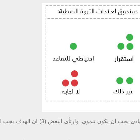
أجاب أغلبية النواب (8) ان هدف إنشاء الصندوق السيادي يجب ان يكون تنموي. وارتأ