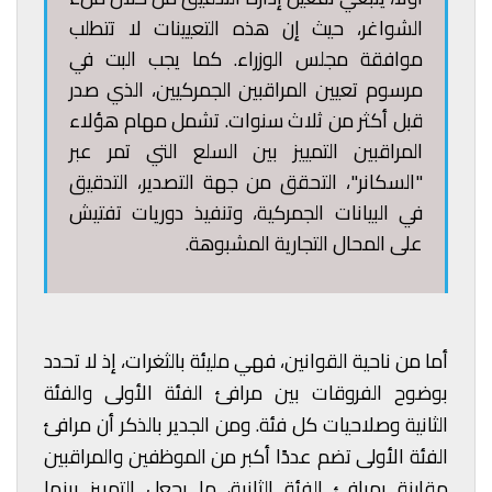
الشواغر، حيث إن هذه التعيينات لا تتطلب
موافقة مجلس الوزراء. كما يجب البت في
مرسوم تعيين المراقبين الجمركيين، الذي صدر
قبل أكثر من ثلاث سنوات. تشمل مهام هؤلاء
المراقبين التمييز بين السلع التي تمر عبر
"السكانر"، التحقق من جهة التصدير، التدقيق
في البيانات الجمركية، وتنفيذ دوريات تفتيش
على المحال التجارية المشبوهة.
أما من ناحية القوانين، فهي مليئة بالثغرات، إذ لا تحدد
بوضوح الفروقات بين مرافئ الفئة الأولى والفئة
الثانية وصلاحيات كل فئة. ومن الجدير بالذكر أن مرافئ
الفئة الأولى تضم عددًا أكبر من الموظفين والمراقبين
مقارنة بمرافئ الفئة الثانية، ما يجعل التمييز بينها