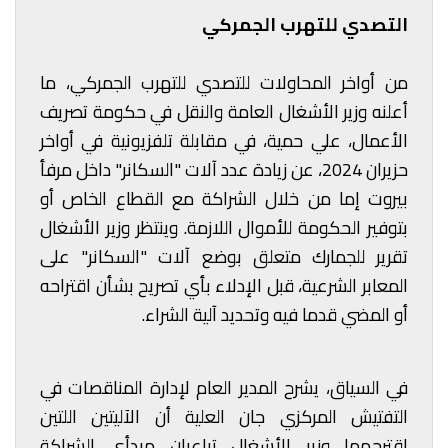
التصدي للتهرب الجمركي
من أواخر المحاولات للتصدي للتهرب الجمركي، ما
أعلنه وزير الأشغال العامة والنقل في حكومة تصريف
الأعمال، علي حمية، في مقابلة تلفزيونية في أواخر
حزيران 2024، عن زيادة عدد آلات "السكانر" داخل مرفأ
بيروت إما من خلال الشراكة مع القطاع الخاص أو
بتوفير الحكومة للأموال اللازمة. وينتظر وزير الأشغال
تقرير للجمارك متعلق بوضع آلات "السكانر" على
المعابر الشرعية، قبل الإدلاء بأي تصريح بشأن اقتراحه
أو المضي قدما فيه وتحديد آلية الشراء.
في السياق، يشرح المدير العام لإدارة المناقصات في
التفتيش المركزي جان العلية أن الآليتين اللتين
اقترحهما وزير الأشغال تراعيان مبدأي الشراكة