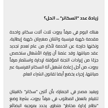
زيادة عدد "السكانر" ... الحل؟
هناك اليوم في مرفأ بيروت ثلاث آلات سكانر، واحدة
مقدمة كهبة فرنسية واثنتان صغيرتان كهبة إيطالية،
ولكنها خارجة عن الخدمة لأكثر من عام لعدم تجديد
عقد صيانتها. وقد علمنا أن وزارة الأشغال ستخصص
جزءًا من إيرادات اللجنة المؤقتة لإدارة واستثمار مرفأ
بيروت، من أجل إعادة تشغيل آلة السكانر الفرنسية عبر
صيانتها، إجراء يخضع أيضا لقانون الشراء العام.
ويفيد مصدر في الجمارك بأن آلتين "سكانر" كافيتان
للقيام بالعمل المطلوب في مرفأ بيروت، بشرط وضع
"نظام إدارة مخاطر" متطور، يحدد بموجبه البضائع