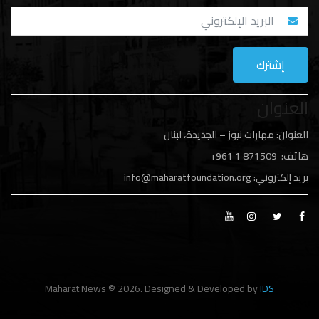
العنوان
العنوان: مهارات نيوز – الجدَيدة، لبنان
هاتف: 1
871509 961+
بريد إلكتروني:
info@maharatfoundation.org
Maharat News © 2026. Designed & Developed by
IDS