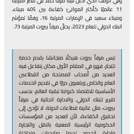
وفي الوقت الذي احتل فيه مرفأ حمد في قطر المرتبة
11 عالميًا كأكثر الموانئ كفاءة بين 405 ميناء،
وميناء سعيد في الإمارات المرتبة 16، وفقًا لمؤشر
البنك الدولي للعام 2023، يحتلّ مرفأ بيروت المرتبة 73.
ليس مرفأ بيروت هيكلًا متجانسًا يقدم خدمة
للتجار، فهو في المقام الأول مكان يتفاعل فيه
العديد من أصحاب المصلحة من القطاعين
العام والخاص ويلعبون دورًا في تقديم الخدمات
الأساسية للاقتصاد كبوابة لبقية العالم، بحسب
تقرير للبنك الدولي. والادارة الحالية في مرفأ
بيروت، مثل غالبية قطاعات الدولة، لا تؤدي إلى
تحقيق الكفاءة، لأن العديد من المؤسسات
الحكومية الرئيسية المعنية بالنقل والتجارة
وإدارة الحدود لديها صلاحيات متداخلة