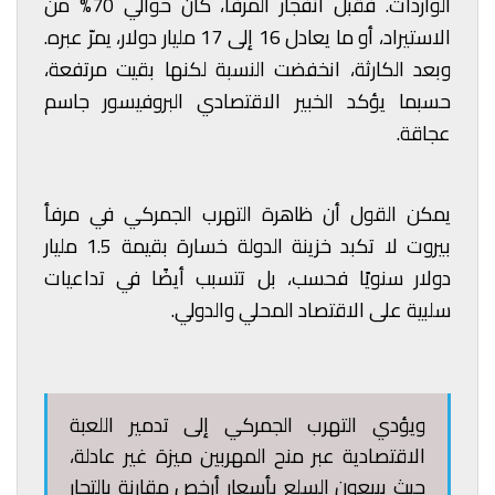
الواردات. فقبل انفجار المرفأ، كان حوالي 70% من
الاستيراد، أو ما يعادل 16 إلى 17 مليار دولار، يمرّ عبره.
وبعد الكارثة، انخفضت النسبة لكنها بقيت مرتفعة،
حسبما يؤكد الخبير الاقتصادي البروفيسور جاسم
عجاقة.
يمكن القول أن ظاهرة التهرب الجمركي في مرفأ
بيروت لا تكبد خزينة الدولة خسارة بقيمة 1.5 مليار
دولار سنويًا فحسب، بل تتسبب أيضًا في تداعيات
سلبية على الاقتصاد المحلي والدولي.
ويؤدي التهرب الجمركي إلى تدمير اللعبة
الاقتصادية عبر منح المهربين ميزة غير عادلة،
حيث يبيعون السلع بأسعار أرخص مقارنة بالتجار