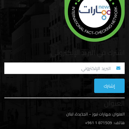
اشترك في البريد الإلكتروني
العنوان
العنوان: مهارات نيوز – الجدَيدة، لبنان
هاتف: 1
871509 961+