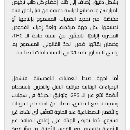
بشكل دقيق. يُضاف إلى ذلك، إخضاع كل طلب ترخيص
للمزارعين والمصانع لدراسة دقيقة من قبل لجان فنية
مختصّة، مع تحديد الكميات المسموح بإنتاجها أو
تصنيعها لكل جهة مرخّصة. ويُعدّ إجراء الفحوص
المخبرية إلزاميًا، للتحقّق من نسبة مادة الـ THC،
وضمان بقائها ضمن الحدّ القانوني المسموح به،
والذي لا يتجاوز عادة 1% في الاستخدامات الصناعية.
أما لجهة ضبط العمليات اللوجستية، فتشمل
الإجراءات الرقابية مراقبة النقل والتخزين باستخدام
أنظمة تتبّع عبر الـ GPS، وتوثيق الحركة في سجلات
رسمية تخضع للتدقيق، فضلًا عن استخدام الدرونات
والأقمار الاصطناعية عند الحاجة لتعقّب أي نشاط غير
مشروع. كما تحرص الهيئة على إغلاق المنافذ غير
الشرعية بالتنسيق مع القوى الأمنية، ما يعزّز قدرة