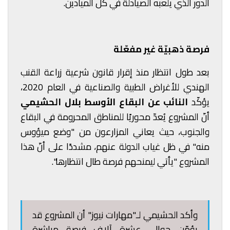
الدور الذي يلعبه الصيادلة في كل الميادين.
فرصة ذهبيّة غير مفعّلة
بعد طول انتظار منذ إقرار قانون شرعية زراعة القنب
الهندي للأغراض الطبية والصناعية في العام 2020،
يؤكّد
النائب عن البقاع الأوسط بلال الحشيمي
أنّ المشروع يُعدّ محوريًا للمناطق المحرومة في البقاع
والجنوب، حيث يعاني المزارعون من "وضع ميؤوس
منه" في ظل غياب الدولة عنهم، مشددًا على أنّ هذا
المشروع "يأتي ليمنحهم فرصة طال انتظارها".
وأكد الحشيمي لـ"مهارات نيوز" أن المشروع قد
يؤمّن حوالى عشرة آلاف فرصة مباشرة