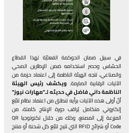
في سبيل ضمان الحوكمة الفعليّة لهذا القطاع
الحسّاس وحصر استخدامه ضمن الإطارين الصحي
والصناعي، تتجه الهيئة الناظمة إلى اعتماد حزمة من
الآليات الرقابية الصارمة.
ويكشف رئيس الهيئة
الناظمة داني فاضل في حديثه لـ"مهارات نيوز"
أنّ أولى هذه الآليات برأيه تنطلق من اعتماد نظام تتبّع
إلكتروني متكامل يُراقب دورة الإنتاج كاملة، من
المزرعة إلى المصنع، وذلك من خلال تكنولوجيا QR
Code أو شرائح RFID التي تتيح تتبّع كل شحنة أو منتج