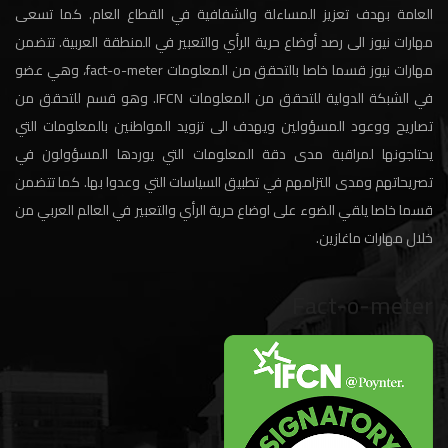
العامة بهدف تعزيز المساءلة والشفافية في القطاع العام. كما تسعى
مهارات نيوز الى رصد أوضاع حرية الرأي والتعبير في المنطقة العربية. تتضمن
مهارات نيوز قسما خاصا بالتحقق من المعلومات fact-o-meter، وهي عضو
في الشبكة الدولية للتحقق من المعلومات IFCN. وهو قسم للتحقق من
تصاريح ووعود المسؤولين ويهدف الى تزويد المواطنين بالمعلومات التي
يحتاجونها لمراقبة مدى دقة المعلومات التي يوردها المسؤولون في
تصريحاتهم ومدى التزامهم في تطبيق السياسات التي وعدوا بها. كما تتضمن
قسما خاصا يلقي الضوء على اوضاع حرية الرأي والتعبير في العالم العربي من
خلال مهارات ماغازين.
Fact-o-meter