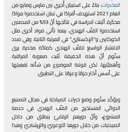
المخدرات
، بناءً على استبيان أُجري بين مارس ومايو من
العام 2021 استهدف أفرادًا في لبنان استخدموا موادًا
مخدّرة. أثبتت الدراسة في نتائجها أنّ 93% من المدمنين
استخدموا القنّب الهندي، بينما تأتي مواد أخرى مثل
الكوكايين و"الإكستازي" في المرتبة الثانية. وفي صدد
الانتشار الواسع للقنّب الهندي كمادّة مخدرة يرى
سلّوم أنّ هذه الحقيقة تُثبت صعوبة المراقبة
وأهميّتها، لكن قوننة الموضوع من شأنه تفعيلها
على أسس أكثر حزمًا وعزمًا على التطبيق.
ويؤكّد سلّوم وضع خبرات الصيادلة في مجال التصنيع
الدوائي المستخرج من القنّب الهندي في خدمة
المشروع
،
وأنّ دورهم الرقابيّ ينطلق من داخل
الصيدليات من خلال دورها التوعويّ والإرشاديّ وهذا