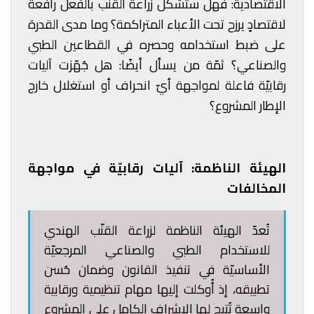
الاقتصادية: فهل ستُشكّل زراعة القنّب بالفعل رافعةً
لاقتصادٍ يرزح تحت الأعباء المتراكمة؟ وما مدى القدرة
على ضبط استخدامه وحصره في القطاعين الطبي
والصناعي؟ ثمّة من يسأل أيضًا: هل جُهّزت آليات
رقابيّة فاعلة لمواجهة أيّ انحراف أو استغلال خارج
الإطار المشروع؟
الهيئة الناظمة: آليات رقابيّة في مواجهة
المخالفات
تُعدّ الهيئة الناظمة لزراعة القنّب الهندي
للاستخدام الطبي والصناعي المرجعيّة
الأساسيّة في تنفيذ القانون وضمان حُسن
تطبيقه، إذ أُوكلت إليها مهام تنظيمية ورقابية
واسعة تُتيح لها الإشراف الكامل على المشروع