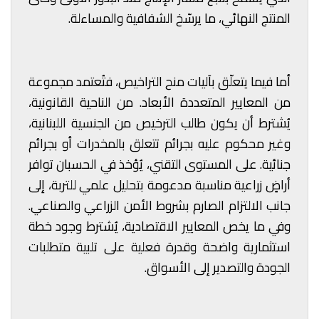
المنتج النهائي، ما يرسّخ الشفافية والمساءلة.
أما فيما يتعلّق بآليات منح التراخيص، فتُعتمد مجموعة
من المعايير المتعددة الأبعاد. من الناحية القانونية،
يُشترط أن يكون طالب الترخيص من الجنسية اللبنانية،
وغير محكوم عليه بجرائم تتعلق بالمخدرات أو بجرائم
جنائية. على المستوى التقني، يُؤخذ في الحسبان توافر
أراضٍ زراعية مناسبة مدعومة بتحليل علمي للتربة، إلى
جانب الالتزام الصارم بشروط الأمن الزراعي والصناعي.
وفي ما يخص المعايير الاقتصادية، يُشترط وجود خطة
استثمارية واضحة وقدرة فعلية على تلبية متطلبات
الجودة والتصدير إلى الأسواق.