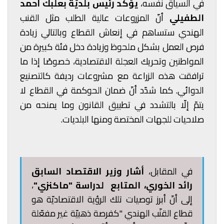
في السياق نفسه،
يؤكّد رئيس بلديّة بعلبك أحمد
الطفيلي
أنّ المزروعات عالية الطلب مثل القنب
الهندي ستساهم في إنعاش القطاع وبالتالي زيادة
فرص العمل بشكل ملحوظ وزيادة دخل فئة كبيرة من
المواطنين وتحريك العجلة الاقتصادية، خصوصًا إذا ما
ترافقت هذه الزراعة مع مشروعات رديفة كالتصنيع
الدوائي. كما شدّد أنّ ضمان الحوكمة في القطاع لا
يتمّ إلّا بالتشدد في تطبيق القانون وما يمنحه من
صلاحيات للجهات المختصة ومنها البلديات.
في المقابل،
أشار وزير الاقتصاد السابق
رائد الخوري، المتابع لدراسة "ماكنزي"
،
إلى أنّ أبرز توصيات تلك الرؤية الاقتصاديّة هو
قطاع القنّب الهندي "كفرصة ذهبيّة غير مفعّلة