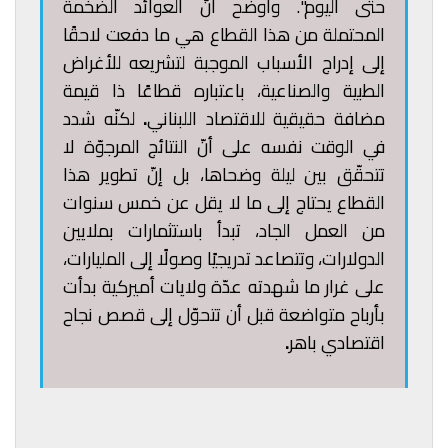
حتّى اليوم". وأوضح أنّ العوائد الضخمة
المحتملة من هذا القطاع هي ما دفعت لاحقًا
إلى إدراج الأسباب الموجبة لتشريعه للأغراض
الطبية والصناعية، باعتباره قطاعًا ذا قيمة
مضافة حقيقية للاقتصاد اللبناني
.
لكنّه شدد
في الوقت نفسه على أنّ النتائج المرجوّة لا
تتحقّق بين ليلة وضحاها، بل إنّ تطوير هذا
القطاع يحتاج إلى ما لا يقل عن خمس سنوات
من العمل الجاد، تبدأ باستثمارات بملايين
الدولارات، وتتصاعد تدريجيًا وصولًا إلى المليارات،
على غرار ما شهدته عدّة ولايات أميركية بدأت
بأرباح متواضعة قبل أن تتحوّل إلى قصص نجاح
اقتصادي باهر
.