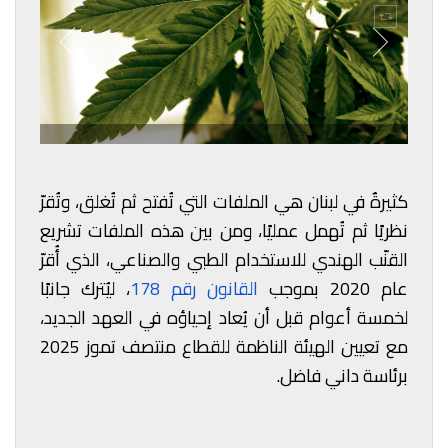
كثيرةٌ في لبنان هي الملفات التي تُفتح ثم تُغلق، وتُقرّ
نظريًا ثم تُهمل عمليًا، ومن بين هذه الملفات تشريع
القنّب الهندي للاستخدام الطبي والصناعي، الذي أُقرّ
عام 2020 بموجب
القانون رقم 178
، ليُترك جانبًا
لخمسة أعوام قبل أن يُعاد إحياؤه في العهد الجديد،
مع تعيين الهيئة الناظمة للقطاع منتصف تموز 2025
برئاسة داني فاضل.