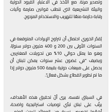
وتصدير مرنة. مع الأخذ في الاعتبار، القيود الدولية
والبيئة التشريعية التي تتطلب قوانين صارمة وآليات
رقابة حازمة منعًا للتهريب والاستخدام المزدوج.
يُقدّر الخوري احتمال أن تتراوح الإيرادات المتوقعة في
السنوات الأولى بين 200 و 400 مليون دولار سنويًا،
وهو ما يمثل حوالي 10% من تحويلات المغتربين.
ويضيف "في غضون عشر سنوات يمكن للبنان أن
يحصل على مبيعات دولية بقيمة 500 مليون دولار إذا
ما تم تطوير القطاع بشكل فعال".
في السياق نفسه، يرى أنّ تحقيق هذه الأهداف،
يرتّب على لبنان تبنّي توصيات استراتيجية واضحة،
أهمّها تخصيص نسبة من العوائد للبحث العلمي