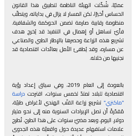
عمليًا، شُكّلت الهيئة الناظمة لتطبيق هذا القانون
الحساس أخيرًا، لكن المسار لا يزال في بداياته، ويتطلّب
منظومة رقابية صارمة تضمن الحوكمة والشفافية.
فأيّ تساهل أو إهمال في التنفيذ قد يُخرج هدف
تشريع هذه الزراعة وحصرها بالإطار
الطبي والصناعي
عن مساره،
وقد يُطفئ الأمل بعائدات اقتصادية قد
نجنيها من خلاله.
بالعودة إلى العام 2019، وفي سياق إعداد رؤية
اقتصادية للبلاد تمتدّ لخمس سنوات، اقترحت
دراسة
"ماكنزي"
تشريع زراعة القنّب الهندي لأغراض طبيّة،
مُقدّرةً أن تصل الإيرادات السنوية منه إلى نحو مليار
دولار. اليوم، وبعد مضيّ سنوات على هذا الطرح، تُطرح
علامات استفهام عديدة حول واقعيّة هذه الجدوى