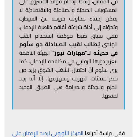
في المقابل، وسط ازدحام فوائد المشروع على
المستويات الصحيّة والصناعيّة والاقتصاديّة لا
يمكن إخفاء مخاوف خروجه عن السيطرة
وتحوّله إلى أداة شرعيّة تُفاقم ظاهرة الإدمان.
ففي سياق ضبط حوكمة استخدام القنّب
الهندي
يُطالب نقيب الصيادلة جو سلّوم
في حديثه لـ"مهارات نيوز"
الهيئة الناظمة
بتعزيز دورها الرقابي في مكافحة الإدمان، كما
يرى سلّوم أنّ احتمال تشعّب السّوق يزيد من
خطر عمليّات التهريب وسهولتها، إلّا أنّه يجد
الحزم والجديّة والصرامة هي الطريق الوحيد
لمنعها.
ففي دراسة أجراها
المركز الأوروبي لرصد الإدمان على