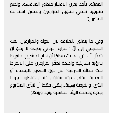
المعنيّة، تأخذ بعين الاعتبار منطق المنافسة، وتضع
منهجية تحمي حقوق المزارعين وتضمن استدامة
المشروع".
وفي ما يتعلّق بالعلاقة بين الدولة والمزارعين، لفت
الحشيمي إلى أنّ "المزارع اللبناني بطبعه لا يحبّ أن
يتدخّل أحد في عمله"، معتبرًا أن نجاح المشروع مشروط
بـ"رؤية تشاركية واضحة تحفّز المزارعين على الانخراط
تحت مظلّة الشرعية" من دون الشعور بالإقصاء أو
الوصاية. وختم حديثه بتفاؤل: "نحن شاطرين بهيدا
الشي، والفرصة رهيبة... يبقى فقط أن نتبنّى المشروع
بجدّية ونمنحه البيئة المناسبة لينجح ويزدهر".