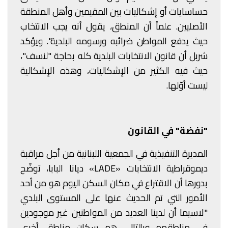
حساسايات أو إشكاليات بين المقيمين وأهل المنطقة
الأصليين. علماً أن المنطق، يقول أنه يجب الانتخاب
حيث يدفع المواطن ضرائبه ورسومه البلدية". ويؤكد
شربل أن قانون الانتخابات البلدية كله بحاجة "لنسف"،
حيث فيه الكثير من الإشكاليات، وهذه الإشكالية
ليست أوّلها.
"نفضة" في القانون
المديرة التنفيذية في الجمعية اللبنانية من أجل مراقبة
ديموقراطية الانتخابات «LADE» ديانا البابا، توضّح
بدورها أن الاقتراع في مكان السكن اليوم هو من أحد
الأمور التي تم الحديث عنها على المستوى البلدي
"لاسيما أن لدينا العديد من المواطنين غير موجودين
في مناطقهم وبالتالي هم سكان مناطق أخرى