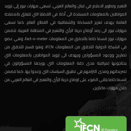
التعبير وتطوير الاعلام في لبنان والعالم العربي. تسعى مهارات نيوز إلى تزويد
المواطنين بالمعلومات المستندة الى أدلة في القضايا التي تتعلق بالمصلحة
العامة بهدف تعزيز المساءلة والشفافية في القطاع العام. كما تسعى
مهارات نيوز الى رصد أوضاع حرية الرأي والتعبير في المنطقة العربية. تتضمن
مهارات نيوز قسما خاصا بالتحقق من المعلومات fact-o-meter، وهي عضو
في الشبكة الدولية للتحقق من المعلومات IFCN. وهو قسم للتحقق من
تصاريح ووعود المسؤولين ويهدف الى تزويد المواطنين بالمعلومات التي
يحتاجونها لمراقبة مدى دقة المعلومات التي يوردها المسؤولون في
تصريحاتهم ومدى التزامهم في تطبيق السياسات التي وعدوا بها. كما تتضمن
قسما خاصا يلقي الضوء على اوضاع حرية الرأي والتعبير في العالم العربي من
خلال مهارات ماغازين.
Fact-o-meter