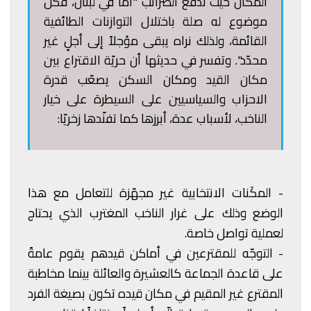
المكان حيث تُدفع الضرائب "أما في لبنان، فكل
موضوع له صلة باختلال التوازنات الطائفية
القائمة، ولذلك نراه يبقى مؤجلاً إلى أجلٍ غير
محدّد". وتفسر في حديثها أن حريّة الاقتراع بين
مكان القيد ومكان السكن يصعّب قدرة
الاحزاب والسياسيين على السيطرة على خيار
الناخب، لأسباب عدة، أبرزها كما تفنّدها زخريّا:
- المكَنات الانتخابية غير مجهّزة للتعامل مع هذا
الوضع وذلك على غرار الناخب المغترب الذي يحتاج
لعملية تواصل خاصة.
- التوجّه للمقترعين في أماكن قيدهم يقوم عامةً
على قاعدة الجماعة كالعشيرة والعائلة بينما مخاطبة
المقترع غير المقيم في مكان قيده تكون بصيغة الفرد