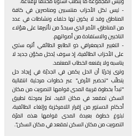
وليس المجموعة ما يتطلّب أسلوباً مختلفاً لإقناعه.
- ليس لكل الأحزاب منتسبين ومناصرين في كافة
المناطق وقد لا يكون لها حلفاء ونشاطات في عدد
من المناطق، الأمر الذي سيحدّ من تأثيرها على هؤلاء
الناخبين والاستفادة من أصواتهم.
- التغيير الديمغرافي ذو الطابع الطائفي أثره سلبي
على الأحزاب الطائفية، إذ سوف يُدخل مكوّن جديد لا
يناسبه ولا يقنعه الخطاب المعتمد.
وترى زخريّا أن الحل يكمن في الجديّة في إيجاد حل
يتطلّب "تحضير الأرض" عبر خطوات مرحلية انتقالية
"تبدأ بخطوة قريبة المدى قوامها التصويت من مكان
السكن لمقعد في مكان القيد، تمرّ بمرحلة تطبيق
أحكام الدستور من إقرار اللامركزية وإلغاء الطائفية،
لبلوغ خطوة بعيدة المدى قوامها هذه المرّة
التصويت من مكان السكن لمقعد في مكان السكن".