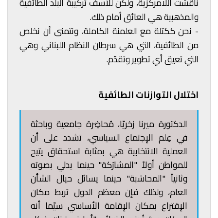
ناقشت اللامركزية، ولكن للأسف تركيبة البلد الطائفية
والمذهبية هي العائق أمام ذلك.
- نحن ككتلة مع العلمنة الكاملة، ونتمنى أن نخلص
من الطائفية، التي هي سرطان النظام اللبناني وهي
التي تعيق أي تطوير وتقدّم.
اختلال التوازنات الطائفية
الدكتورة ميرنا زخريّا، مُحاضِرة جامعية وباحثة
في عِلم الإجتماع السياسي، تشدد على أن
العملية الانتخابية هي بمثابة استحقاق يتيح
للمواطن أولاً "المشارَكة" حينما يدلي بصوته
وثانياً "المحاسَبة" حينما يسائل حيال الشأن
العام، ولذلك فإن معظم الدول تربط مكان
الإقتراع بمكان الإقامة الأساسي سيّما أنه