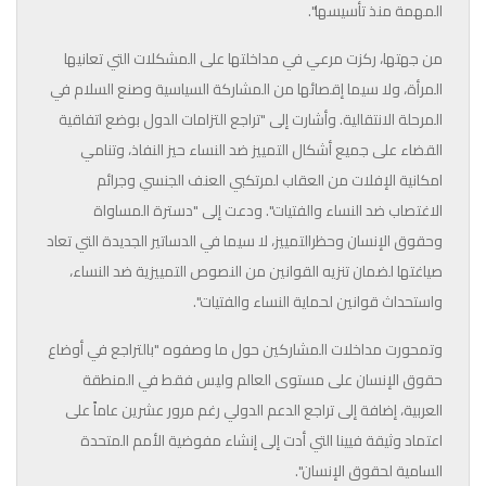
المهمة منذ تأسيسها".
من جهتها، ركزت مرعي في مداخلتها على المشكلات التي تعانيها
المرأة، ولا سيما إقصائها من المشاركة السياسية وصنع السلام في
المرحلة الانتقالية. وأشارت إلى "تراجع التزامات الدول بوضع اتفاقية
القضاء على جميع أشكال التمييز ضد النساء حيز النفاذ، وتنامي
امكانية الإفلات من العقاب لمرتكبي العنف الجنسي وجرائم
الاغتصاب ضد النساء والفتيات". ودعت إلى "دسترة المساواة
وحقوق الإنسان وحظرالتمييز، لا سيما في الدساتير الجديدة التي تعاد
صياغتها لضمان تنزيه القوانين من النصوص التمييزية ضد النساء،
واستحداث قوانين لحماية النساء والفتيات".
وتمحورت مداخلات المشاركين حول ما وصفوه "بالتراجع في أوضاع
حقوق الإنسان على مستوى العالم وليس فقط في المنطقة
العربية، إضافة إلى تراجع الدعم الدولي رغم مرور عشرين عاماً على
اعتماد وثيقة فيينا التي أدت إلى إنشاء مفوضية الأمم المتحدة
السامية لحقوق الإنسان".