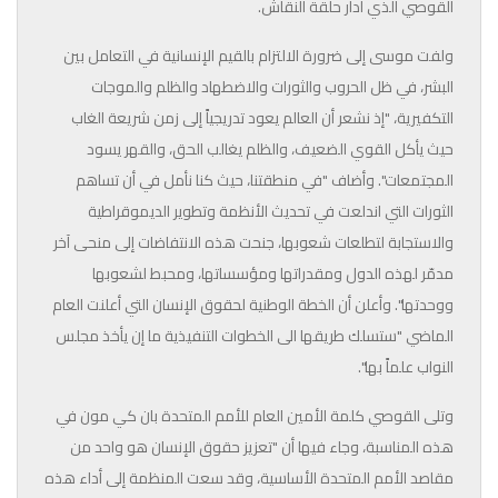
القوصي الذي أدار حلقة النقاش.
ولفت موسى إلى ضرورة الالتزام بالقيم الإنسانية في التعامل بين
البشر، في ظل الحروب والثورات والاضطهاد والظلم والموجات
التكفيرية، "إذ نشعر أن العالم يعود تدريجياً إلى زمن شريعة الغاب
حيث يأكل القوي الضعيف، والظلم يغالب الحق، والقهر يسود
المجتمعات". وأضاف "في منطقتنا، حيث كنا نأمل في أن تساهم
الثورات التي اندلعت في تحديث الأنظمة وتطوير الديموقراطية
والاستجابة لتطلعات شعوبها، جنحت هذه الانتفاضات إلى منحى آخر
مدمّر لهذه الدول ومقدراتها ومؤسساتها، ومحبط لشعوبها
ووحدتها". وأعلن أن الخطة الوطنية لحقوق الإنسان التي أعلنت العام
الماضي "ستسلك طريقها الى الخطوات التنفيذية ما إن يأخذ مجلس
النواب علماً بها".
وتلى القوصي كلمة الأمين العام للأمم المتحدة بان كي مون في
هذه المناسبة، وجاء فيها أن "تعزيز حقوق الإنسان هو واحد من
مقاصد الأمم المتحدة الأساسية، وقد سعت المنظمة إلى أداء هذه