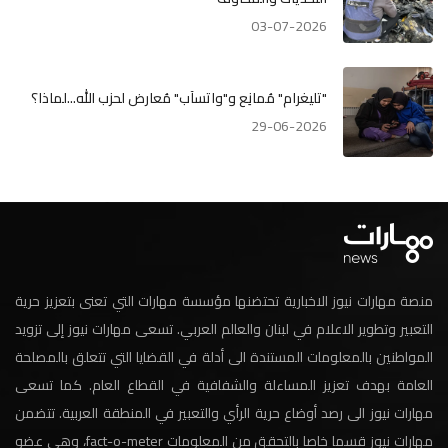
03-07-2026
"تليغرام" مُمانِع و"واتسآب" مُعارض لحزب الله...لماذا؟
29-06-2026
منصة مهارات نيوز الاخبارية تحتضنها مؤسسة مهارات التي تعنى بتعزيز حرية
التعبير وتطوير الاعلام في لبنان والعالم العربي. تسعى مهارات نيوز إلى تزويد
المواطنين بالمعلومات المستندة الى أدلة في القضايا التي تتعلق بالمصلحة
العامة بهدف تعزيز المساءلة والشفافية في القطاع العام. كما تسعى
مهارات نيوز الى رصد أوضاع حرية الرأي والتعبير في المنطقة العربية. تتضمن
مهارات نيوز قسما خاصا بالتحقق من المعلومات fact-o-meter، وهي عضو