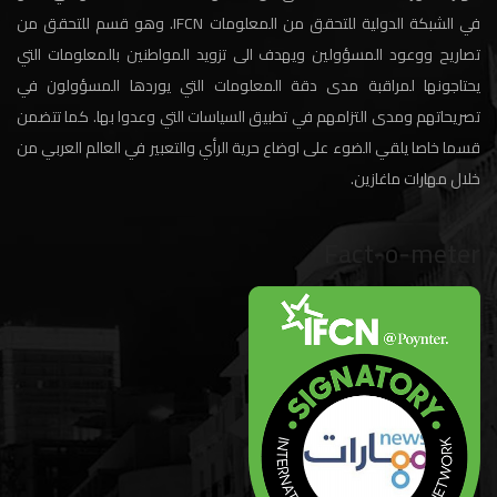
في الشبكة الدولية للتحقق من المعلومات IFCN. وهو قسم للتحقق من
تصاريح ووعود المسؤولين ويهدف الى تزويد المواطنين بالمعلومات التي
يحتاجونها لمراقبة مدى دقة المعلومات التي يوردها المسؤولون في
تصريحاتهم ومدى التزامهم في تطبيق السياسات التي وعدوا بها. كما تتضمن
قسما خاصا يلقي الضوء على اوضاع حرية الرأي والتعبير في العالم العربي من
خلال مهارات ماغازين.
Fact-o-meter