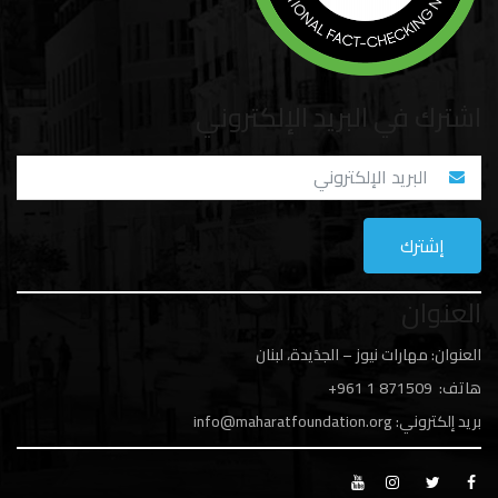
اشترك في البريد الإلكتروني
العنوان
العنوان: مهارات نيوز – الجدَيدة، لبنان
هاتف: 1
871509 961+
بريد إلكتروني:
info@maharatfoundation.org