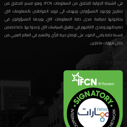
في الشبكة الدولية للتحقق من المعلومات IFCN. وهو قسم للتحقق من
تصاريح ووعود المسؤولين ويهدف الى تزويد المواطنين بالمعلومات التي
يحتاجونها لمراقبة مدى دقة المعلومات التي يوردها المسؤولون في
تصريحاتهم ومدى التزامهم في تطبيق السياسات التي وعدوا بها. كما تتضمن
قسما خاصا يلقي الضوء على اوضاع حرية الرأي والتعبير في العالم العربي من
خلال مهارات ماغازين.
Fact-o-meter