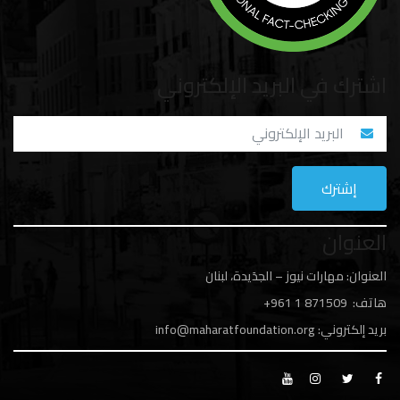
اشترك في البريد الإلكتروني
العنوان
العنوان: مهارات نيوز – الجدَيدة، لبنان
هاتف: 1
871509 961+
بريد إلكتروني:
info@maharatfoundation.org