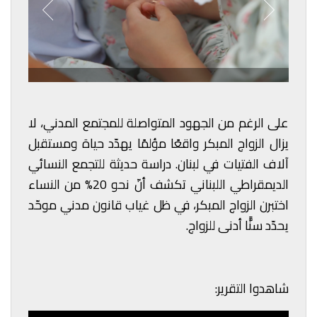
على الرغم من الجهود المتواصلة للمجتمع المدني، لا
يزال الزواج المبكر واقعًا مؤلمًا يهدّد حياة ومستقبل
آلاف الفتيات في لبنان. دراسة حديثة للتجمع النسائي
الديمقراطي اللبناني تكشف أنّ نحو 20% من النساء
اختبرن الزواج المبكر، في ظل غياب قانون مدني موحّد
يحدّد سنًّا أدنى للزواج.
شاهدوا التقرير: