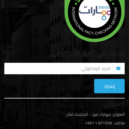
اشترك في البريد الإلكتروني
العنوان
العنوان: مهارات نيوز – الجدَيدة، لبنان
هاتف: 1
871509 961+