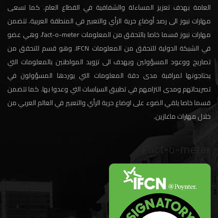
العامة بهدف تعزيز المساءلة والشفافية في القطاع العام. كما تسعى
مهارات نيوز الى رصد أوضاع حرية الرأي والتعبير في المنطقة العربية. تتضمن
مهارات نيوز قسما خاصا بالتحقق من المعلومات fact-o-meter، وهي عضو
في الشبكة الدولية للتحقق من المعلومات IFCN. وهو قسم للتحقق من
تصاريح ووعود المسؤولين ويهدف الى تزويد المواطنين بالمعلومات التي
يحتاجونها لمراقبة مدى دقة المعلومات التي يوردها المسؤولون في
تصريحاتهم ومدى التزامهم في تطبيق السياسات التي وعدوا بها. كما تتضمن
قسما خاصا يلقي الضوء على اوضاع حرية الرأي والتعبير في العالم العربي من
خلال مهارات ماغازين.
Fact-o-meter