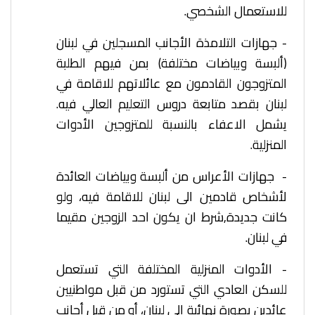
للاستعمال الشخصي. ­
- جهازات التلامذة الأجانب المسجلين في لبنان
(ألبسة وبياضات مختلفة) بمن فيهم الطلبة
المتزوجون القادمون مع عائلاتهم للاقامة في
لبنان بقصد متابعة دروس التعليم العالي فيه.
يشمل الاعفاء بالنسبة للمتزوجين الأدوات
المنزلية.
­- جهازات الأعراس من ألبسة وبياضات العائدة
لأشخاص قادمين الى لبنان للاقامة فيه، ولو
كانت جديدة,شرط ان يكون احد الزوجين مقيما
في لبنان. ­
- الأدوات المنزلية المختلفة التي تستعمل
للسكن العادي التي تستورد من قبل مواطنيين
عائدين بصورة نهائية الى لبنان، أو من قبل أجانب