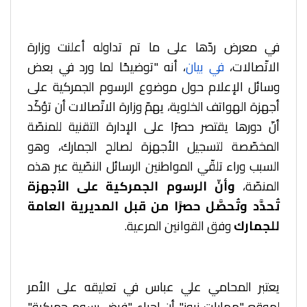
في معرض ردّها على ما تم تداوله
أعلنت وزارة
الاتّصالات،
في بيان
، أنه "توضيحًا لما ورد في بعض
وسائل الإعلام حول موضوع الرسوم الجمركية على
أجهزة الهواتف الخلوية، يهمّ وزارة الاتّصالات أن تؤكّد
أنّ دورها يقتصر حصرًا على الإدارة التقنية للمنصّة
المخصّصة لتسجيل الأجهزة لصالح الجمارك، وهو
السبب وراء تلقّي المواطنين الرسائل النصّية عبر هذه
المنصّة،
وأنّ الرسوم الجمركية على الأجهزة
تُحدَّد وتُحصَّل حصرًا من قبل المديرية العامة
للجمارك
وفق القوانين المرعية.
يعتبر المحامي علي عباس في تعليقه على الأمر
لموقع "مهارات نيوز" أن إجراء "فرض رسوم جمركية"