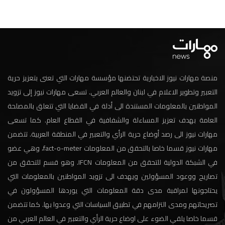
منصة مهارات نيوز الاخبارية تحتضنها مؤسسة مهارات التي تعنى بتعزيز حرية
التعبير وتطوير الاعلام في لبنان والعالم العربي. تسعى مهارات نيوز إلى تزويد
المواطنين بالمعلومات المستندة الى أدلة في القضايا التي تتعلق بالمصلحة
العامة بهدف تعزيز المساءلة والشفافية في القطاع العام. كما تسعى
مهارات نيوز الى رصد أوضاع حرية الرأي والتعبير في المنطقة العربية. تتضمن
مهارات نيوز قسما خاصا بالتحقق من المعلومات fact-o-meter، وهي عضو
في الشبكة الدولية للتحقق من المعلومات IFCN. وهو قسم للتحقق من
تصاريح ووعود المسؤولين ويهدف الى تزويد المواطنين بالمعلومات التي
يحتاجونها لمراقبة مدى دقة المعلومات التي يوردها المسؤولون في
تصريحاتهم ومدى التزامهم في تطبيق السياسات التي وعدوا بها. كما تتضمن
قسما خاصا يلقي الضوء على اوضاع حرية الرأي والتعبير في العالم العربي من