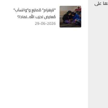
دها على
"تليغرام" مُمانِع و"واتسآب"
مُعارض لحزب الله...لماذا؟
29-06-2026