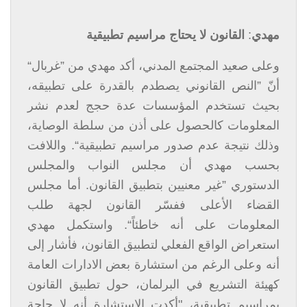
مهدي
:
القانون لا يحتاج مراسيم تطبيقية
وعلى صعيد المجتمع المدني، أكد مهدي من ”غربال“
أنّ ”النص القانوني يصطدم بالقدرة على تطبيقه،
بحيث تستخدم المؤسسات عدة حجج لعدم نشر
المعلومات كالحصول على أذن من سلطة الوصاية،
وذلك نتيجة عدم صدور مراسيم تطبيقية“. واللافت
بحسب مهدي أن مجلس النواب والمجلس
الدستوري ”غير معنيين بتطبيق القانون. أما مجلس
القضاء الأعلى ففسّر القانون لجهة طلب
المعلومات على أنه خاطئاً“. واستكمل مهدي
استعراض الواقع الفعلي لتطبيق القانون، فأشار إلى
أنه وعلى الرغم من استشارة بعض الادارات العامة
كهيئة التشريع في البرلمان، حول تطبيق القانون
بمراسيم تطبيقية، "أكدت الاستشارة أنه لا حاجة