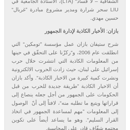
الشفافية – لا فساد“ (LTA)، الاستاذة الجامعية في
LIU سحر شرارة ومدير مشروع مبادرة ”غربال“
حسين مهدي.
بازان
:
الأخبار الكاذبة لإدارة الجمهور
شرح ستيفان بازان عمل مؤسسة "تومكين“ التي
انطلقت عام 2006، و“ركزّنا على التحقّق في حينها
من المعلومات الكاذبة التي انتشرت خلال حرب
إسرائيل على لبنان، حيث زادت الحروب الالكترونية
ونشرت كمية كبيرة من الاخبار الكاذبة“. وأكد بازان
أن الاخبار الكاذبة ”طريقة جديدة للحرب من قبل
الحكومات على الجمهور من أجل جعله ينصاع إلى
قراراتها ويتبع ما تطلبه منه“، لافتاً إلى أنّ الوصول
إلى المعلومات ”مهم لمساعدة الجمهور في اتخاذ
القرار السليم“. وهو ما يساعد أيضاً على تكوين
مجتمع شفّاف قادر على المحاسبة.