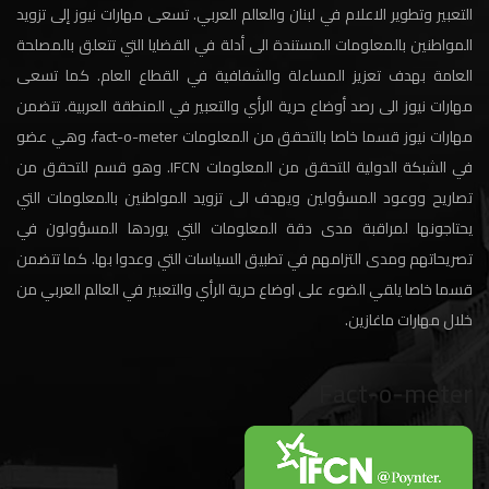
التعبير وتطوير الاعلام في لبنان والعالم العربي. تسعى مهارات نيوز إلى تزويد
المواطنين بالمعلومات المستندة الى أدلة في القضايا التي تتعلق بالمصلحة
العامة بهدف تعزيز المساءلة والشفافية في القطاع العام. كما تسعى
مهارات نيوز الى رصد أوضاع حرية الرأي والتعبير في المنطقة العربية. تتضمن
مهارات نيوز قسما خاصا بالتحقق من المعلومات fact-o-meter، وهي عضو
في الشبكة الدولية للتحقق من المعلومات IFCN. وهو قسم للتحقق من
تصاريح ووعود المسؤولين ويهدف الى تزويد المواطنين بالمعلومات التي
يحتاجونها لمراقبة مدى دقة المعلومات التي يوردها المسؤولون في
تصريحاتهم ومدى التزامهم في تطبيق السياسات التي وعدوا بها. كما تتضمن
قسما خاصا يلقي الضوء على اوضاع حرية الرأي والتعبير في العالم العربي من
خلال مهارات ماغازين.
Fact-o-meter