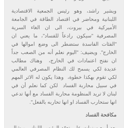
ويشير راشد، وهو رئيس الجمعية الاقتصادية
اللبنانية ومحاضر في اقتصاد الطاقة في الجامعة
الأميركية في بيروت، الى ان الغاء السرية
المصرفية "سيكون رادعاً للفساد"، ما يعني ان
"الفئات الفاسدة ستضطر الى وضع اموالها في
الخارج". ويضيف: "اليوم نعلم أنه من الصعب جداً
ان نفتح اعتمادات في الخارج، وهناك مطالب
عديدة لكي يسمح لك النظام المصرفي العالمي
لكي تقوم بهكذا خطوة، وهذا يكون له الاثر المهم
في سبيل محاربة الفساد لكن كما نعلم أن في
لبنان لا تريد المنظومة محاربة الفساد مع أنها تدعي
انها ستحارب الفساد او انها تحاربه بالفعل".
مكافحة الفساد
بعد أربع سنوات على تعهّد الرئيس اللبناني ميشال