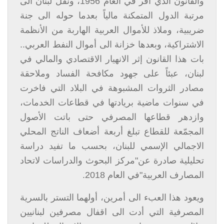
والقانون الذي أقر في العام 1956، ونقل لبنان الى
مرتبة الدول المتمكنة مالياً بعدما حوله الى جنة
ضريبية، وملاذ للأموال العربية الهاربة من الأنظمة
الاشتراكية، وبعدها خزانة الى أموال النفط العربي..
بات هذا القانون إثر الانهيار الاقتصادي والمالي في
لبنان، عبئاً على جهود مكافحة الفساد وملاحقة
مصادر الثروات المشبوهة في البلاد التي فاخرت
في سنوات ماضية بريادتها في قطاعات الخدمات،
وازدهر قطاعها المصرفي حتى باتت الأصول
المجمّعة للقطاع تبلغ أربعة أضعاف الناتج المحلي
الاجمالي الإسمي للبنان، بحسب ما تفيد دراسة
تحليلية صادرة عن"مركز البحوث والدراسات لاتحاد
المصارف العربية"في العام 2018.
ويعود هذا العبء الى أمرين، أولهما التستر بالسرية
المصرفية التي أدت الى اقفال مصرفين لبنانيين