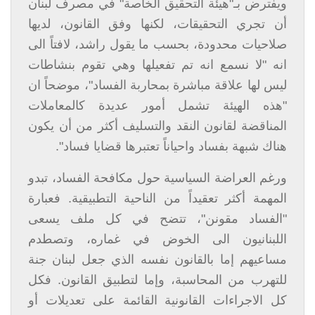
ويفترض بـ"هيئة التحقيق الخاصة" في مصرف لبنان
أن تجري التحقيقات، لكنها وفق القانون، لديها
صلاحيات محدودة، بحسب ما يقول راشد، لافتاً الى
انه "لا نسمع انه تم تفعيلها وهي تقوم بنشاطات
ليس لها علاقة مباشرة بمحاربة الفساد"، موضحاً ان
"هذه الهيئة تشمل أمور عديدة كالمعاملات
المناقضة لقانون النقد والتسليف أكثر من أن يكون
هناك شبهة بفساد واحياناً تعتبرها قضايا فساد".
ورغم العراضة السياسية حول مكافحة الفساد، تبدو
المهمة أكثر تعقيداً من الناحية التطبيقية. فعبارة
"الفساد مقونن"، تتضح في كل ملف يسعى
اللبنانيون الى الخوض في غماره، وتصطدم
مساعيهم إما بالقانون نفسه الذي جعل لبنان جنة
للتهرب من المحاسبة، وإما لتطبيق القانون. فكل
كل الاجراءات القانونية القائمة على تعديلات أو