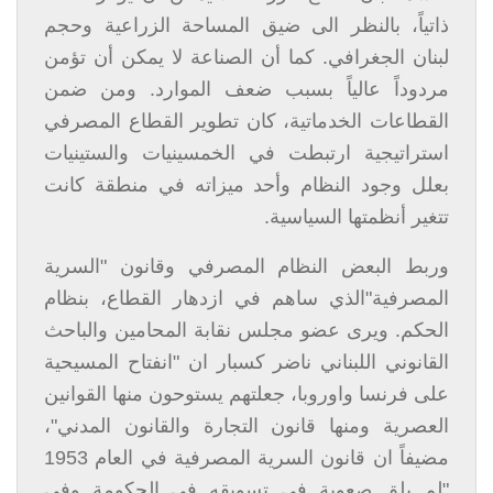
ذاتياً، بالنظر الى ضيق المساحة الزراعية وحجم
لبنان الجغرافي. كما أن الصناعة لا يمكن أن تؤمن
مردوداً عالياً بسبب ضعف الموارد. ومن ضمن
القطاعات الخدماتية، كان تطوير القطاع المصرفي
استراتيجية ارتبطت في الخمسينيات والستينيات
بعلل وجود النظام وأحد ميزاته في منطقة كانت
تتغير أنظمتها السياسية.
وربط البعض النظام المصرفي وقانون "السرية
المصرفية"الذي ساهم في ازدهار القطاع، بنظام
الحكم. ويرى عضو مجلس نقابة المحامين والباحث
القانوني اللبناني ناضر كسبار ان "انفتاح المسيحية
على فرنسا واوروبا، جعلتهم يستوحون منها القوانين
العصرية ومنها قانون التجارة والقانون المدني"،
مضيفاً ان قانون السرية المصرفية في العام 1953
"لم يلق صعوبة في تسويقه في الحكومة وفي