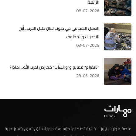
الزائفة
08-07-2026
العمل الصحافي في جنوب لبنان خلال الحرب.. أبرز
التحديات والمخاوف
03-07-2026
"تليغرام" مُمانِع و"واتسآب" مُعارض لحزب الله...لماذا؟
29-06-2026
منصة مهارات نيوز الاخبارية تحتضنها مؤسسة مهارات التي تعنى بتعزيز حرية