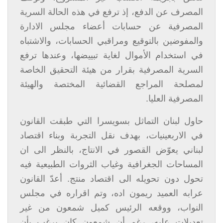
المصرف عن الدفع، إذ ترفع في هذه الحالة السرية
المصرفية عن حسابات أعضاء مجلس الادارة
والمفوضين بالتوقيع ومراقبي الحسابات، والاشتباه
في استخدام الأموال لغاية تبييضها، وعندها ترفع
السرية المصرفية بقرار من هيئة التحقيق الخاصة
لمصلحة المراجع القضائية المختصة والهيئة
المصرفية العليا.
حاول لبنان التماثل بسويسرا التي طبقت القانون
في الاربعينيات، بهدف نقل التجربة وبناء اقتصاد
لبناني يعوّض القصور في الانتاج، بالنظر الى ان
المساحات الجغرافية وغياب الثروات الطبيعية فيه
تحول دون تحويله الى اقتصاد منتج. أعدّ القانون
عرابه العميد ريمون اده، وتم اقراره في مجلس
النواب، ووقعه الرئيس كميل شمعون من غير
تعديلات عليه، رغم أن شمعون كان يرغب بأن