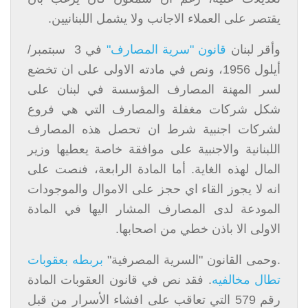
يقتصر على العملاء الاجانب ولا يشمل اللبنانيين.
وأقر لبنان
قانون "سرية المصارف"
في 3 سبتمبر/
أيلول 1956، ونص في مادته الاولى على ان ﺗﺨﻀﻊ
ﻟﺴﺮ اﻟﻤﻬﻨﺔ اﻟﻤﺼﺎرف اﻟﻤﺆﺳﺴﺔ ﻓﻲ ﻟﺒﻨﺎن ﻋﻠﻰ
ﺷﻜﻞ ﺷﺮﻛﺎت ﻣﻐﻔﻠﺔ واﻟﻤﺼﺎرف اﻟﺘﻲ ﻫﻲ ﻓﺮوع
ﻟﺸﺮﻛﺎت اﺟﻨﺒﯿﺔ ﺷﺮط ان ﺗﺤﺼﻞ ﻫﺬه اﻟﻤﺼﺎرف
اﻟﻠﺒﻨﺎﻧﯿﺔ واﻻﺟﻨﺒﯿﺔ ﻋﻠﻰ موافقة ﺧﺎﺻﺔ يعطيها وزﯾﺮ
اﻟﻤﺎل لهذه اﻟﻐﺎﯾﺔ. أما المادة الرابعة، فنصت على
انه ﻻ يجوز اﻟﻘﺎء اي ﺣﺠﺰ ﻋﻠﻰ الاموال والموجودات
المودعة لدى اﻟﻤﺼﺎرف اﻟﻤﺸﺎر اﻟﯿﻬﺎ ﻓﻲ اﻟﻤﺎدة
اﻻوﻟﻰ اﻻ ﺑﺎذن خطي ﻣﻦ اﺻﺤﺎﺑﻬﺎ.
.وحمى القانون "السرية المصرفية"
بربطه بعقوبات
تطال مخالفيه
. فقد نص في قانون العقوبات المادة
رقم 579 التي تعاقب على افشاء الأسرار من قبل