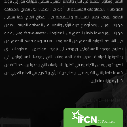
التعبير وتطوير الاعلام في لبنان والعالم العربي. تسعى مهارات نيوز إلى تزويد
المواطنين بالمعلومات المستندة الى أدلة في القضايا التي تتعلق بالمصلحة
العامة بهدف تعزيز المساءلة والشفافية في القطاع العام. كما تسعى
مهارات نيوز الى رصد أوضاع حرية الرأي والتعبير في المنطقة العربية. تتضمن
مهارات نيوز قسما خاصا بالتحقق من المعلومات fact-o-meter، وهي عضو
في الشبكة الدولية للتحقق من المعلومات IFCN. وهو قسم للتحقق من
تصاريح ووعود المسؤولين ويهدف الى تزويد المواطنين بالمعلومات التي
يحتاجونها لمراقبة مدى دقة المعلومات التي يوردها المسؤولون في
تصريحاتهم ومدى التزامهم في تطبيق السياسات التي وعدوا بها. كما تتضمن
قسما خاصا يلقي الضوء على اوضاع حرية الرأي والتعبير في العالم العربي من
خلال مهارات ماغازين.
Fact-o-meter