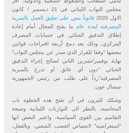
تنامي المطالب والضغوط الشعبية والدولية، أقر
مجلس النواب اللبناني في 21 ديسمبر / كانون
الاول 2020
قانوناً ينص على تعليق العمل بالسرية
المصرفية لمدة عام
ما يفتح المجال أمام إعادة
إطلاق التدقيق الجنائي في حسابات المصرف
المركزي، وذلك بعد دمج أربعة اقتراحات قوانين
ببعضها "وفقا للقرار الذي صدر عن مجلس النواب
"
نهاية نوفمبر/تشرين الثاني لصالح إجراء التدقيق
الجنائي "دون أي عائق أو تذرع بالسرية
المصرفية"رداً على طلب من رئيس الجمهورية
ميشال عون.
وشكك كثيرون في أن تفتح هذه الخطوة باب
المحاسبة، بالنظر الى التوازنات اللبنانية وصيغة
التقاسم بين القوى السياسية، واعتبر البعض انها
"استعراضية" لانتصاص الغضب الشعبي. وبالفعل،