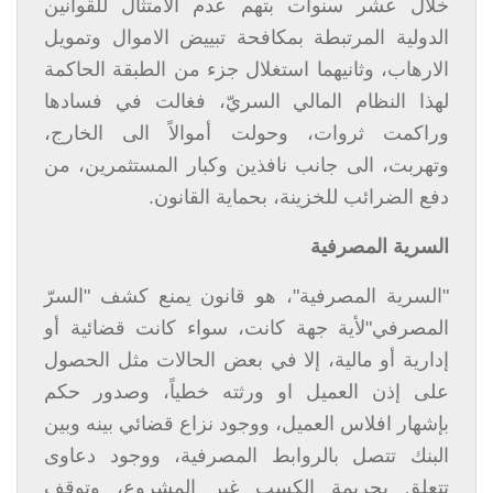
خلال عشر سنوات بتهم عدم الامتثال للقوانين
الدولية المرتبطة بمكافحة تبييض الاموال وتمويل
الارهاب، وثانيهما استغلال جزء من الطبقة الحاكمة
لهذا النظام المالي السريّ، فغالت في فسادها
وراكمت ثروات، وحولت أموالاً الى الخارج،
وتهربت، الى جانب نافذين وكبار المستثمرين، من
دفع الضرائب للخزينة، بحماية القانون.
السرية المصرفية
"السرية المصرفية"، هو قانون يمنع كشف "السرّ
المصرفي"لأية جهة كانت، سواء كانت قضائية أو
إدارية أو مالية، إلا في بعض الحالات مثل الحصول
على إذن العميل او ورثته خطياً، وصدور حكم
بإشهار افلاس العميل، ووجود نزاع قضائي بينه وبين
البنك تتصل بالروابط المصرفية، ووجود دعاوى
تتعلق بجريمة الكسب غير المشروع، وتوقف