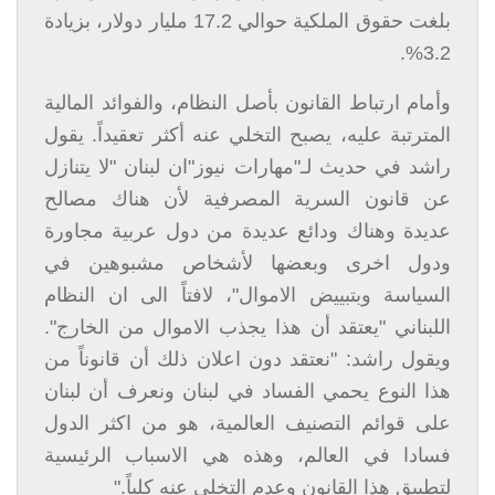
بلغت حقوق الملكية حوالي 17.2 مليار دولار، بزيادة
3.2%.
وأمام ارتباط القانون بأصل النظام، والفوائد المالية
المترتبة عليه، يصبح التخلي عنه أكثر تعقيداً. يقول
راشد في حديث لـ"مهارات نيوز"ان لبنان "لا يتنازل
عن قانون السرية المصرفية لأن هناك مصالح
عديدة وهناك ودائع عديدة من دول عربية مجاورة
ودول اخرى وبعضها لأشخاص مشبوهين في
السياسة وبتبييض الاموال"، لافتاً الى ان النظام
اللبناني "يعتقد أن هذا يجذب الاموال من الخارج".
ويقول راشد: "نعتقد دون اعلان ذلك أن قانوناً من
هذا النوع يحمي الفساد في لبنان ونعرف أن لبنان
على قوائم التصنيف العالمية، هو من اكثر الدول
فسادا في العالم، وهذه هي الاسباب الرئيسية
لتطبيق هذا القانون وعدم التخلي عنه كلياً
".