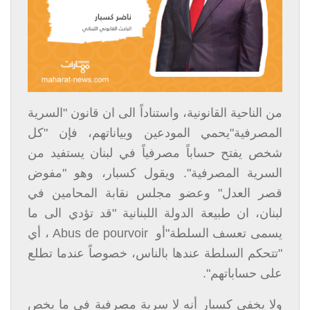
من الناحية القانونية، واستناداً الى ان قانون "السرية
المصرفية"يحمي المودعين وبياناتهم، فإن "كل
شخص يفتح حساباً مصرفياً في لبنان يستفيد من
السرية المصرفية". ويقول كسبار، وهو "مفوض
قصر العدل" وعضو مجلس نقابة المحامين في
لبنان، ان طبيعة الدولة اللبنانية "قد تؤدي الى ما
يسمى تعسف السلطة"أو
Abus de pourvoir
، أي
"تتحكم السلطة عندها بالناس، خصوصاً عندما تطلع
على حساباتهم".
ولا يخفي كسبار أنه لا سرية مصرفية في ما يخص