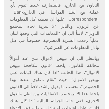
التعاون مع الخارج. فالمصارف عندما تقوم بأي
عملية مع البنك المراسل في الخارج
Bank
Correspondent
عليها ان تعطيه كل المعلومات
عن الزبون، وبالتالي "لا سرية تجاه المجتمع
الدولي"، لافتاً الى ان "المعاهدات التي وقعها لبنان
عملياً رفعت السرية المصرفية خصوصاً في ظل
تبادل المعلومات عن الضرائب".
وبالنظر الى ان تبييض الاموال تنتج عنه أموالاً
مخالفة للقانون، يلحظ "قانون مكافحة تبييض
الاموال"، هذا الجانب "اذا كان هناك اثباتات على
تبييض الاموال"، حيث "تقام دعاوى عندها بهذا
الخصوص"، بحسب ما يقول راشد، لافتاً الى القانون
يلحظ هذا الامربحسب الاتفاقيات بين لبنان والدول
الاخرى، ففي حالة الجرائم المالية "اذا كان هناك
قانون لتبادل اشخاص او تبادل سلطة، فيتم الادعاء