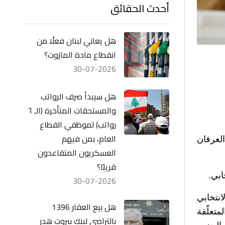
أحدث الحقائق
هل يعاني لبنان فعلًا من
انقطاع مادة المازوت؟
30-07-2026
هل سيبدأ صرف الرواتب
والمستحقات المتأخرة (الـ ٦
رواتب) لموظفي القطاع
العام، بمن فيهم
لعرفان
العسكريون المتقاعدون
قريبًا؟
ابي.
30-07-2026
نتخابي
هل بيع العقار 1396
متعلّقة
بالتراضي لبنك بيروت هدر