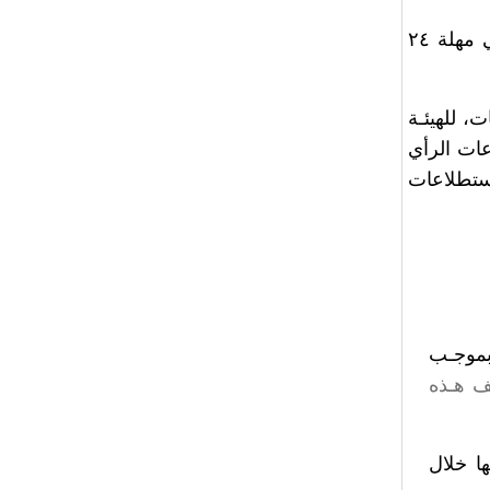
لا يوقف الاستئناف تنفيذ القرار ما لـم تتخذ محكمة التمييـز قـرارا يوقف تنفيذه في مهلة ٢٤
، للهيئـة
عات الرأي
يام باستطلاعات
بموجـب
 هـذه
ا خلال