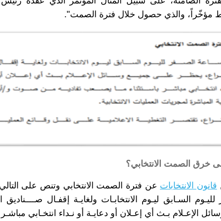
 الفترة الصامتة، على سبيل المثال المؤتمر الذي عقده رئيس
".
اط مؤخّراً، والذي حصول خلال فترة الصمت
لى خرق الصمت الانتخابي؟
قانون الانتخابات
عن فترة الصمت الانتخابي وتنص على التالي "
ليـوم السـابق ليـوم الانتخابـات ولغايـة إقفـال صــــناديق ال
ل الإعـلام بـث أي إعـلان أو دعايـة أو نـداء انتخـابي مباشـر ب