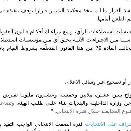
 الطعن أمامها.
سات استطلاعات الرأي، و مع مراعـاة أحكـام قـانون العقوبات
ناسـبـا مـن الاجـراءات الآتيـة بحـق أي مـن مؤسسـات اسـتطلا
أو أي شـخص آخر يخالف المادة 79 من هذا القانون المتعلّقة بشروط الق
ار أو تصحيح عبر وسائل الاعلام.
رواح بـيـن عشـرة ملايين وخمسـة وعشـرون مليونـا تفـرض 
 وزارة الداخليـة والبلديات بنـاء علـى طلـب الهيئة.
وتضاعف
ـوع المخالفـة خـلال فتـرة الانتخابي.
"
شراف على الانتخابات
فترة الصمت الانتخابي الواجب التقيد به