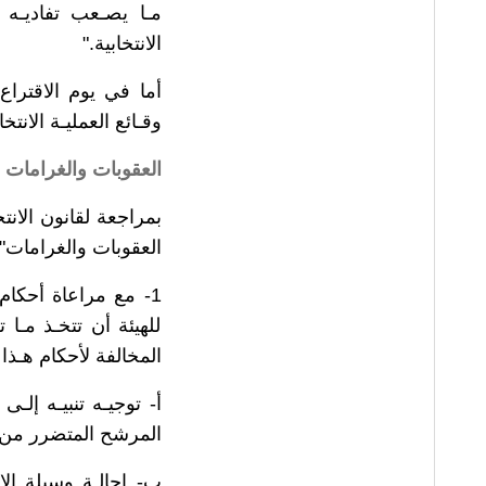
مـا يصـعب تفاديـه
الانتخابية."
أما في يوم الاقتراع
وقـائع العمليـة الانتخا
العقوبات والغرامات
العقوبات والغرامات" 
1- مع مراعاة أحكام
للهيئة أن تتخـذ مـا 
المخالفة لأحكام هـذا 
أ- توجيـه تنبيـه إلـى
المرشح المتضرر من 
ب- إحالـة وسيلة الاع