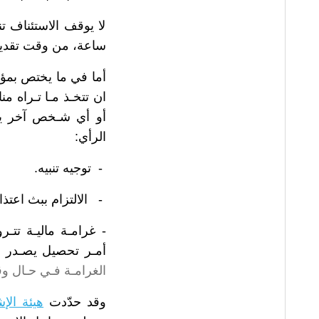
ساعة، من وقت تقديم
أما في ما يختص بمؤس
ان تتخـذ مـا تـراه م
الرأي:
-
توجيه تنبيه.
-
الالتزام ببث اعتذ
-
غرامـة ماليـة تتـ
أمـر تحصيل يصـدر عن
الغرامـة فـي حـال وق
وقد حدّدت
هيئة الإ