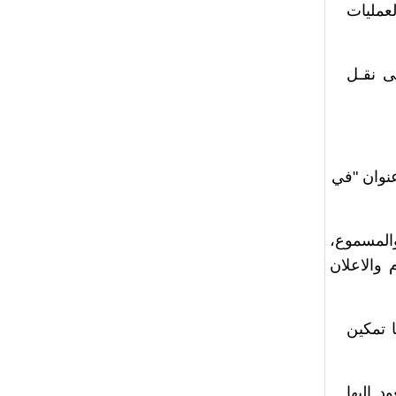
عمليات
ـى نقـل
ة 81 منه والتي تحمل عنوان "في
والمسموع،
 والاعلان
ا تمكين
د إليها