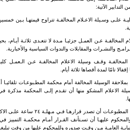
 التدابير الآتية:
ة علـى وسـيلة الاعـلام المخالفـة تتراوح قيمتهـا بـين خمسي
ة.
 المخالفـة عـن العمـل جزئيـا مـدة لا تتعـدى ثلاثـة أيـام، ب
ـرامـج والنشـرات والمقابلات والندوات السياسية والأخبارية.
لمخالفـة وقـف وسيلة الاعلام المخالفـة عـن الـعمـل كليـا
فالا تامّا لمدة أقصاها ثلاثة أيام.
ة بملاحقة الوسيلة المخالفة أمام محكمة المطـبوعـات تلقائيـا أ
.
ويجب علـى محكمـة المطبوعـات أن تصدر قرارهـا فـي مـه
لنيابـة العامـة مـن وقـت صدوره وللمحكوم عليها من وقت تبليغه