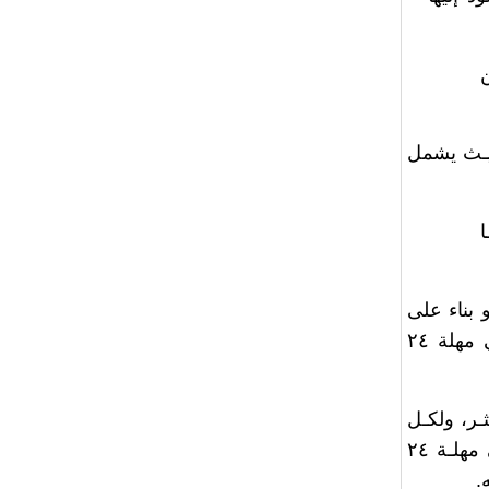
ن
حيـث يشمل
و بناء على
طلب المتضرر، ولوسيلة الاعلام المشكو منها أن تقـدم إلـى المحكمة مذكرة في مهلة ٢٤
لـة ٢٤ ساعة علـى الاكثـر، ولكـل
مـن النيابـة العامـة والمحكوم عليهـا أن تسـتأنف القـرار أمـام محكمـة التمييز في مهلـة ٢٤
.