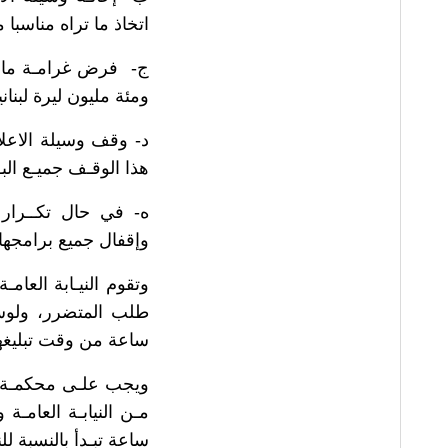
اتخاذ ما تراه مناسبا من
ج-
فرض غرامـة ماليـ
ومئة مليون ليرة لبناني
د-
وقف وسيلة الاعلام
هذا الوقـف جميـع الب
ه-
في حال تكــرار ا
وإقفال جميع برامجها إق
وتقوم النيـابة العامـ
ساعة من وقت تبليغها
ساعة تبـدأ بالنسبة ل