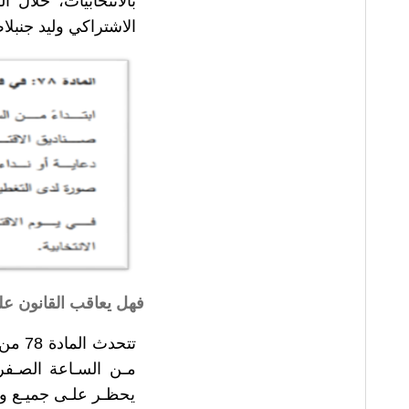
بالانتخابيّات، خلال
الاشتراكي وليد جنبل
فهل يعاقب القانون ع
تتحدث المادة 78 من
مـن السـاعة الصـفر ل
يحظـر علـى جميـع وسائ