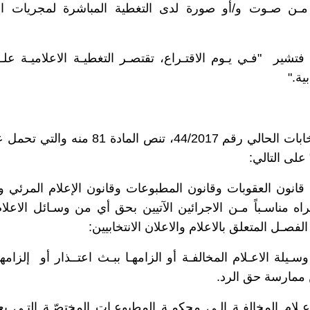
 مـن صـوت و/أو صورة لدى التغطية المباشرة لمجريات ال
 فتشير "فـي يـوم الاقتـراع، تقتصـر التغطيـة الاعلاميـة عل
بية."
بمراجعة لقانون الانتخابات الحالي رقم 44/2017، تنص الماد
على التالي:
 قانون العقوبات وقانون المطبوعات وقانون الإعلام المرئي 
تراه مناسـباً مـن الاجرائين الآتيين بحق أي من وسـائل الاعلام
الفصـل المتعلق بالاعلام والاعلان الانتخابيين:
 وسـيلة الاعـلام المخالفـة أو الزامهـا ببـث اعتــذار أو إلزامه
ممارسة حق الرد.
ـلام المخالفـة إلـى محكمـة المطبوعـات المختصّـة التـي يعو