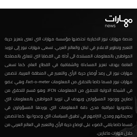
منصة مهارات نيوز الاخبارية تحتضنها مؤسسة مهارات التي تعنى بتعزيز حرية
التعبير وتطوير الاعلام في لبنان والعالم العربي. تسعى مهارات نيوز إلى تزويد
المواطنين بالمعلومات المستندة الى أدلة في القضايا التي تتعلق بالمصلحة
العامة بهدف تعزيز المساءلة والشفافية في القطاع العام. كما تسعى
مهارات نيوز الى رصد أوضاع حرية الرأي والتعبير في المنطقة العربية. تتضمن
مهارات نيوز قسما خاصا بالتحقق من المعلومات fact-o-meter، وهي عضو
في الشبكة الدولية للتحقق من المعلومات IFCN. وهو قسم للتحقق من
تصاريح ووعود المسؤولين ويهدف الى تزويد المواطنين بالمعلومات التي
يحتاجونها لمراقبة مدى دقة المعلومات التي يوردها المسؤولون في
تصريحاتهم ومدى التزامهم في تطبيق السياسات التي وعدوا بها. كما تتضمن
قسما خاصا يلقي الضوء على اوضاع حرية الرأي والتعبير في العالم العربي من
خلال مهارات ماغازين.