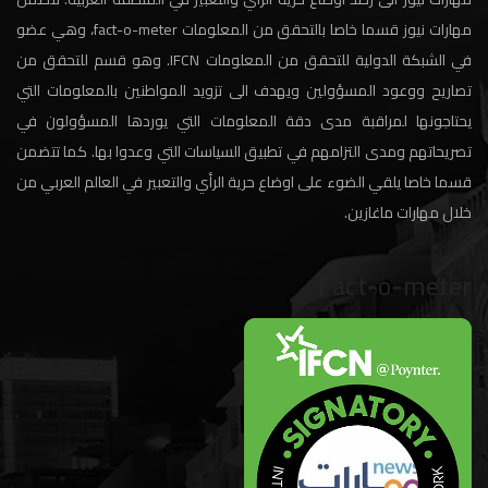
مهارات نيوز قسما خاصا بالتحقق من المعلومات fact-o-meter، وهي عضو
في الشبكة الدولية للتحقق من المعلومات IFCN. وهو قسم للتحقق من
تصاريح ووعود المسؤولين ويهدف الى تزويد المواطنين بالمعلومات التي
يحتاجونها لمراقبة مدى دقة المعلومات التي يوردها المسؤولون في
تصريحاتهم ومدى التزامهم في تطبيق السياسات التي وعدوا بها. كما تتضمن
قسما خاصا يلقي الضوء على اوضاع حرية الرأي والتعبير في العالم العربي من
خلال مهارات ماغازين.
Fact-o-meter