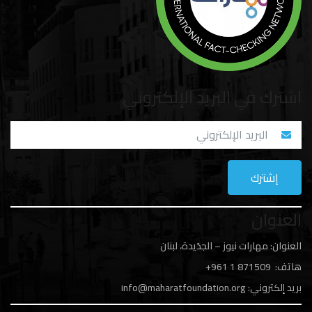
اشترك في البريد الإلكتروني
العنوان
العنوان: مهارات نيوز – الجدَيدة، لبنان
هاتف: 1
871509 961+
بريد إلكتروني:
info@maharatfoundation.org