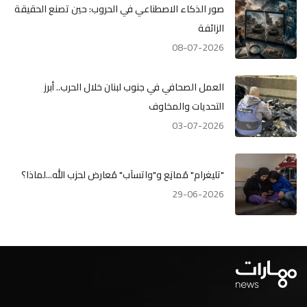
صور الذكاء الاصطناعي في الحروب: حين تصنع الحقيقة
الزائفة
08-07-2026
العمل الصحافي في جنوب لبنان خلال الحرب.. أبرز
التحديات والمخاوف
03-07-2026
"تليغرام" مُمانِع و"واتسآب" مُعارض لحزب الله...لماذا؟
29-06-2026