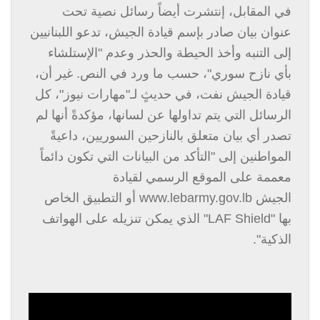
في المقابل، إنتشرت أيضاً رسائل نصية تحت
عنوان بيان صادر بإسم قيادة الجيش، تدعو اللبنانيين
إلى التنبه وأخذ الحيطة والحذر وعدم "الإستلشاء
بأي نازح سوري"، حسب ما ورد في النص. غير أن،
قيادة الجيش نفت، في حديثٍ لـ"مهارات نيوز"، كل
الرسائل التي يتم تداولها عن لسانها، مؤكدةً أنها لم
تصدر أي بيان متعلق بالنازحين السوريين، داعيةً
المواطنين إلى "التأكد من البيانات التي تكون دائماً
معممة على الموقع الرسمي لقيادة
الجيش
www.lebarmy.gov.lb
أو التطبيق الخاص
بها "
LAF Shield
" الذي يمكن تنزيله على الهواتف
الذكية".