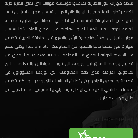
منصة مهارات نيوز الاخبارية تحتضنها مؤسسة مهارات التي تعنى بتعزيز حرية
التعبير وتطوير الاعلام في لبنان والعالم العربي. تسعى مهارات نيوز إلى تزويد
المواطنين بالمعلومات المستندة الى أدلة في القضايا التي تتعلق بالمصلحة
العامة بهدف تعزيز المساءلة والشفافية في القطاع العام. كما تسعى
مهارات نيوز الى رصد أوضاع حرية الرأي والتعبير في المنطقة العربية. تتضمن
مهارات نيوز قسما خاصا بالتحقق من المعلومات fact-o-meter، وهي عضو
في الشبكة الدولية للتحقق من المعلومات IFCN. وهو قسم للتحقق من
تصاريح ووعود المسؤولين ويهدف الى تزويد المواطنين بالمعلومات التي
يحتاجونها لمراقبة مدى دقة المعلومات التي يوردها المسؤولون في
تصريحاتهم ومدى التزامهم في تطبيق السياسات التي وعدوا بها. كما تتضمن
قسما خاصا يلقي الضوء على اوضاع حرية الرأي والتعبير في العالم العربي من
خلال مهارات ماغازين.
Fact-o-meter