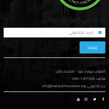
اشترك في البريد الإلكتروني
العنوان
العنوان: مهارات نيوز – الجدَيدة، لبنان
هاتف: 1
871509 961+
بريد إلكتروني:
info@maharatfoundation.org