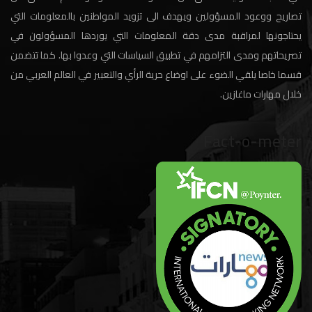
تصاريح ووعود المسؤولين ويهدف الى تزويد المواطنين بالمعلومات التي
يحتاجونها لمراقبة مدى دقة المعلومات التي يوردها المسؤولون في
تصريحاتهم ومدى التزامهم في تطبيق السياسات التي وعدوا بها. كما تتضمن
قسما خاصا يلقي الضوء على اوضاع حرية الرأي والتعبير في العالم العربي من
خلال مهارات ماغازين.
Fact-o-meter