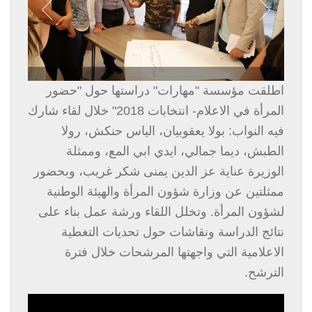
اطلقت مؤسسة "مهارات" دراستها حول "حضور
المرأة في الاعلام- انتخابات 2018" خلال لقاء شارك
فيه النواب: بولا يعقوبيان، الياس حنكش، رولا
الطبش، ديما جمالي، ايدي ابي المع، وممثلة
الوزيرة عناية عز الدين يمنى شكر غريب، وبحضور
ممثلتين عن وزارة شؤون المرأة والهيئة الوطنية
لشؤون المرأة. وتخلل اللقاء ورشة عمل بناء على
نتائج الدراسة ونقاشات حول تحديات التغطية
الاعلامية التي واجهتها المرشحات خلال فترة
الترشح.