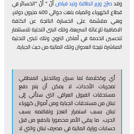
وقد
صرّح وزير الطاقة وليد فياض
أنّ " أنّ "الخسائر في
قطاع الكهرباء والمياه بلغت حوالي 400 مليون دولار،
وهي مقسّمة على الخسارة الناتجة عن الكلفة
الاضافية للإغاثة السريعة، وتلك البنى التحتية للاستثمار
لتحسين الخدمة في أماكن النزوح، وتلك للبنى التحتية
المباشرة نتيجة العدوان وتلك المالية من حيث الجباية.
أي وكخلاصة لما سبق وبالتحليل المنطقي
لمجريات الأحداث، لا يمكن أن يتم دفع
مستحقات الفيول العراقي التي ستأتي إلى
لبنان من مستحقات الجباية ومن أموال كهرباء
لبنان بسبب استمرار العجز وتفاقمه بسبب
الحرب، ما يبقي الأمر محصورا بالدفع من قبل
حسابات وزارة المالية في مصرف لبنان والتي لا