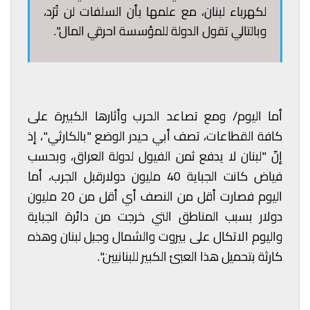
لكهرباء لبنان، مع علمها بأن السلفات لن تُرَد،
وبالتالي تقول الدولة للمؤسسة احرقي المال".
أما اليوم/ ومع تصاعد الحرب وأثارها الكبيرة على
كافة القطاعات، تصف أبي حيدر الوضع "بالكارثي"، إذ
إنّ "لبنان لا يدفع ثمن الفيول لدولة العراق، وبحسب
فياض كانت الجباية 40 مليون دولارقبل الجرب، أما
اليوم فصارت أقل من النصف أي أقل من 20 مليون
دولار بسبب المناطق التي خرجت من دائرة الجباية
واليوم الاتكال على بيروت والشمال وجبل لبنان وهذه
كارثة بتحميل هذا العبئ الكبير للبنانيين".