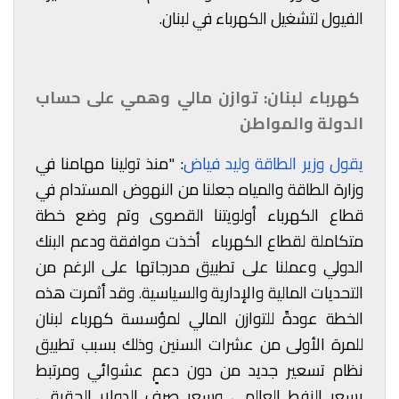
الفيول لتشغيل الكهرباء في لبنان.
كهرباء لبنان: توازن مالي وهمي على حساب
الدولة والمواطن
يقول وزير الطاقة وليد فياض
: "منذ تولينا مهامنا في
وزارة الطاقة والمياه جعلنا من النهوض المستدام في
قطاع الكهرباء أولويتنا القصوى وتم وضع خطة
متكاملة لقطاع الكهرباء أخذت موافقة ودعم البنك
الدولي وعملنا على تطبيق مدرجاتها على الرغم من
التحديات المالية والإدارية والسياسية. وقد أثمرت هذه
الخطة عودةً للتوازن المالي لمؤسسة كهرباء لبنان
للمرة الأولى من عشرات السنين وذلك بسبب تطبيق
نظام تسعير جديد من دون دعمٍ عشوائي ومرتبط
بسعر النفط العالمي وسعر صرف الدولار الحقيقي