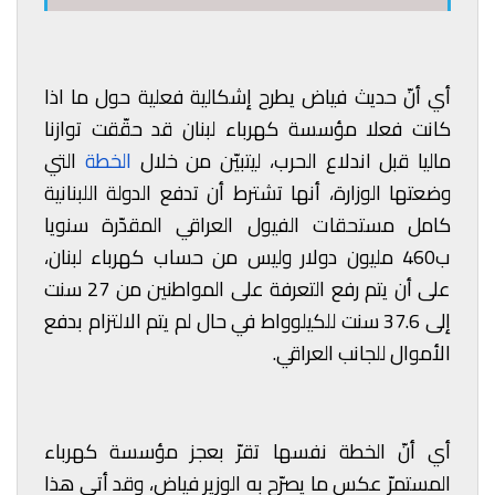
أي أنّ حديث فياض يطرح إشكالية فعلية حول ما اذا
كانت فعلا مؤسسة كهرباء لبنان قد حقّقت توازنا
ماليا قبل اندلاع الحرب، ليتبيّن من خلال
الخطة
التي
وضعتها الوزارة، أنها تشترط أن تدفع الدولة اللبنانية
كامل مستحقات الفيول العراقي المقدّرة سنويا
ب460 مليون دولار وليس من حساب كهرباء لبنان،
على أن يتم رفع التعرفة على المواطنين من 27 سنت
إلى 37.6 سنت للكيلوواط في حال لم يتم الالتزام بدفع
الأموال للجانب العراقي.
أي أنّ الخطة نفسها تقرّ بعجز مؤسسة كهرباء
المستمرّ عكس ما يصرّح به الوزير فياض، وقد أتى هذا