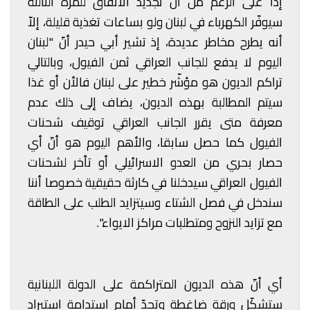
إذا على الرغم من أنّ تجديد الاتفاق للمرة الثالثة
سيوفّر الكهرباء في لبنان ولو بساعات تغذية قليلة، إلاّ
أنه يطرح مخاطر عديدة، إذ تشير أبي حيدر أنّ "لبنان
اليوم لا يدفع للجانب العراقي ثمن الفيول، وبالتالي
تراكم الديون هو مؤشّر خطير على لبنان فالأن أو غذا
سيتم المطالبة بهذه الديون، يضاف إلى ذلك عدم
معرفة متى يقرر الجانب العراقي توقيف شحنات
الفيول كما حصل سابقا، والأهم اليوم هو أنّ أي
حصار بحري من العدو الاسرائيلي أو تأخر لشحنات
الفيول العراقي سيدخلنا في كارثة حقيقية خصوصا أننا
سندخل في فصل الشتاء وسيتزايد الطلب على الطاقة
مع تزايد النزوح ومتطلبات مراكز الايواء".
أي أنّ هذه الديون المتراكمة على الدولة اللبنانية
ستشكّل ورقة ضاغطة وتحدّ أمام استدامة استيراد