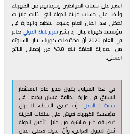
العجز على حساب المواطنين وحرمانهم من الكهرباء
وأيضا على حساب خزينة الدولة التي كانت ولازالت
تغطّي هدر المال العام وسوء التنظيم والإدارة في
مؤسسة كهرباء لبنان، إذ يشير
تقرير للبنك الدولي
صادر
في العام 2020 أنّ مخصّصات كهرباء لبنان السنويّة
من الموازنة العامّة تبلغ 3.8% من إجمالي الناتج
المحلّي.
في هذا السياق، يقول مدير عام الاستثمار
السابق في وزارة الطاقة غسان بيضون في
حديث لـ"المدن"
إنّه "
حتى اللحظة، لا تزال
مؤسسة الكهرباء تعيش على سلفات الخزينة
"بطريقة غير مباشرة من خلال تأمين الدولة
ثمن الفيول العراقي، وأنّ الدولة تعطي المال