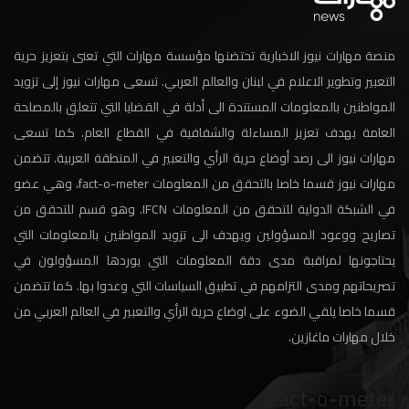
منصة مهارات نيوز الاخبارية تحتضنها مؤسسة مهارات التي تعنى بتعزيز حرية
التعبير وتطوير الاعلام في لبنان والعالم العربي. تسعى مهارات نيوز إلى تزويد
المواطنين بالمعلومات المستندة الى أدلة في القضايا التي تتعلق بالمصلحة
العامة بهدف تعزيز المساءلة والشفافية في القطاع العام. كما تسعى
مهارات نيوز الى رصد أوضاع حرية الرأي والتعبير في المنطقة العربية. تتضمن
مهارات نيوز قسما خاصا بالتحقق من المعلومات fact-o-meter، وهي عضو
في الشبكة الدولية للتحقق من المعلومات IFCN. وهو قسم للتحقق من
تصاريح ووعود المسؤولين ويهدف الى تزويد المواطنين بالمعلومات التي
يحتاجونها لمراقبة مدى دقة المعلومات التي يوردها المسؤولون في
تصريحاتهم ومدى التزامهم في تطبيق السياسات التي وعدوا بها. كما تتضمن
قسما خاصا يلقي الضوء على اوضاع حرية الرأي والتعبير في العالم العربي من
خلال مهارات ماغازين.
Fact-o-meter