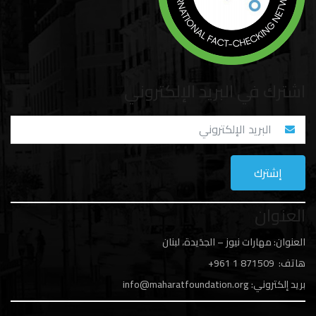
اشترك في البريد الإلكتروني
العنوان
العنوان: مهارات نيوز – الجدَيدة، لبنان
هاتف: 1
871509 961+
بريد إلكتروني:
info@maharatfoundation.org