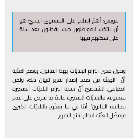
عويس: أهمّ إصلاح على المستوى البلديّ هو
أن ينتخب المواطنون حيث يقطنون بعد سنة
على سكنهم فيها
وحول مدى التزام البلديّات بهذا القانون، يوضح العلّيّة
أنّ ”الهيئة في صدد إصدار تقرير لتبيان ذلك، ولكن
انطباعي الشخصيّ أنّ نسبة التزام البلديّات الصغيرة
معقولة، فالبلديّات الصغيرة عادةً ما تحرص على عدم
مخالفة القانون“. أمّا في ما يتعلّق بالبلديّات الكبرى
فيفضّل العلّيّة انتظار نتائج التقرير.