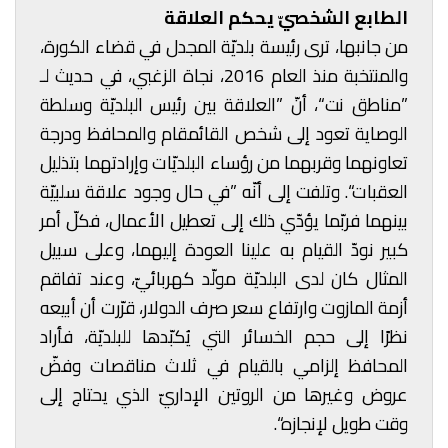
الطابع الشخصيّ يحكم العلاقة
من جانبها، ترى رئيسة بلديّة المجدل في قضاء الكورة،
والمنتخبة منذ العام 2016، نجاة الزغبي، في حديث لـ
”مناطق نت“، أنّ ”العلاقة بين رئيس البلديّة وسلطة
الوصاية تعود إلى شخص القائمقام والمحافظ ودرجة
تعاونهما وقربهما من رؤساء البلديّات وإرادتهما بتذليل
العقبات“. وتلفت إلى أنّه ”في حال وجود علاقة سلبيّة
بينهما فربّما يؤدّي ذلك إلى تعطيل الأعمال، فكلّ أمر
كبير نودّ القيام به علينا العودة إليهما، وعلى سبيل
المثال كان لدى البلديّة مولّد كهربائيّ، وعند تفاقم
أزمة المازوت وارتفاع سعر صرف الدولار، قرّرت أن أبيعه
نظرًا إلى حجم الخسائر التي يُكبّدها للبلديّة، فأراد
المحافظ إلزامي بالقيام في ثلاث مناقصات وفضّ
عروض وغيرها من الروتين الإداريّ الذي يحتاج إلى
وقت طويل لإنجازه“.