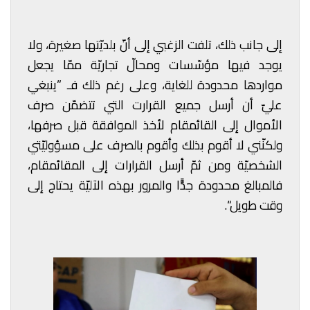
إلى جانب ذلك، تلفت الزغبي إلى أنّ بلديّتها صغيرة، ولا
يوجد فيها مؤسّسات ومحالّ تجاريّة ممّا يجعل
مواردها محدودة للغاية، وعلى رغم ذلك فـ ”ينبغي
عليّ أن أرسل جميع القرارت التي تتضمّن صرف
الأموال إلى القائمقام لأخذ الموافقة قبل صرفها،
ولكنّني لا أقوم بذلك وأقوم بالصرف على مسؤوليّتي
الشخصيّة ومن ثمّ أرسل القرارات إلى المقائمقام،
فالمبالغ محدودة جدًّا والمرور بهذه الآليّة يحتاج إلى
وقت طويل“.