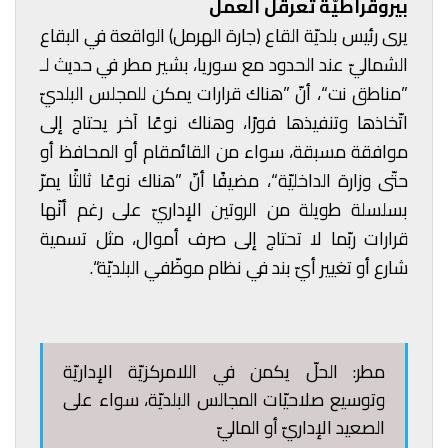
بيروقراطيّة تُعرقل العمل
يرى رئيس بلديّة القاع (جارة الهرمل) الواقعة في البقاع
الشماليّ عند الحدود مع سوريا، بشير مطر في حديث لـ
”مناطق نت“، أنّ ”هناك قرارات يمكن للمجلس البلديّ
اتّخاذها وتنفيذها فورًا، وهناك نوعًا آخر يحتاج إلى
موافقة مسبقة، سواء من القائمقام أو المحافظ أو
حتّى وزارة الداخليّة“، مضيفًا أنّ ”هناك نوعًا ثالثًا يمرّ
بسلسلة طويلة من الروتين الإداريّ على رغم أنّها
قرارات ربّما لا تحتاج إلى صرف أموال، مثل تسمية
شارع أو تغيير أيّ بند في نظام موظّفي البلديّة“.
مطر: الحلّ يكمن في اللامركزيّة الإداريّة
وتوسيع صلاحيّات المجالس البلديّة، سواء على
الصعيد الإداريّ أو الماليّ