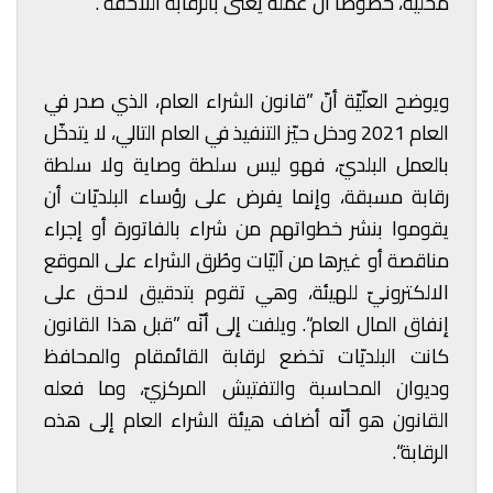
محلّيّة، خصوصًا أنّ عمله يُعنى بالرقابة اللاحقة“.
ويوضح العلّيّة أنّ ”قانون الشراء العام، الذي صدر في
العام 2021 ودخل حيّز التنفيذ في العام التالي، لا يتدخّل
بالعمل البلديّ، فهو ليس سلطة وصاية ولا سلطة
رقابة مسبقة، وإنما يفرض على رؤساء البلديّات أن
يقوموا بنشر خطواتهم من شراء بالفاتورة أو إجراء
مناقصة أو غيرها من آليّات وطُرق الشراء على الموقع
الالكترونيّ للهيئة، وهي تقوم بتدقيق لاحق على
إنفاق المال العام“. ويلفت إلى أنّه ”قبل هذا القانون
كانت البلديّات تخضع لرقابة القائمقام والمحافظ
وديوان المحاسبة والتفتيش المركزيّ، وما فعله
القانون هو أنّه أضاف هيئة الشراء العام إلى هذه
الرقابة“.