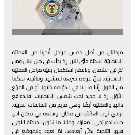
مرحلتان من أصل خمس مراحل أُنجزتا من العمليّة
الانتخابيّة البلديّة حتّى الآن، إذ بدأت في جبل لبنان ومن
ثمّ في الشمال. وبانتظار استكمال بقيّة مراحل العمليّة
الانتخابيّة، فإنّ قراءة سريعة للمشهد ونتائجه، تمكّننا
من القول إنّنا ما زلنا في الدوّامة ذاتها، أو في المربّع
الأوّل، إذ لا جديد تحت شمس الانتخابات، فالدوافع
ذاتها والعقليّة أيضًا، وهي مزيج من التحالفات الحزبيّة،
ترتدي ثوب العائليّة في مكان، وتخلعه في مكان آخر،
حيث تدور رُحى المعارك، وغالبًا ما تكون الضحيّة الأولى
فيها التنمية بكلّ أبعادها، ثمّ نعود ونتموضع في