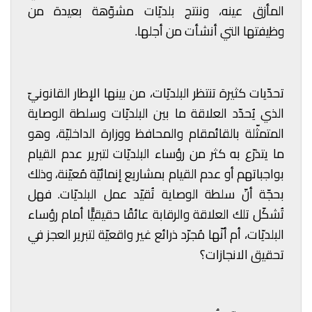
المأزق عينه، وننتج بلديّات مشوّهة بعيدة من
وظيفتها التي أنشأت من أجلها.
تحدّيات كثيرة تنتظر البلديّات، من بينها الإطار القانونيّ
الذي يُحدّد العلاقة ما بين البلديّات وسلطة الوصاية
المتمثّلة بالقائمقام والمحافظ ووزارة الداخليّة، وهو
ما يتذرّع به كثر من رؤساء البلديّات لتبرير عدم القيام
بواجباتهم أو عدم القيام بمشاريع إنمائيّة مُعيّنة، وذلك
بحجّة أنّ سلطة الوصاية تُقيّد عمل البلديّات. فهل
تُشكّل تلك العلاقة والرقابة عائقًا حقيقيًّا أمام رؤساء
البلديّات، أم أنّها مُجرّد ذرائع غير واقعيّة لتبرير العجز في
تحقيق الانجازات؟