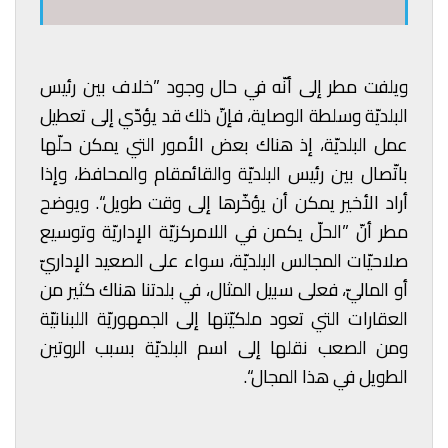
ويلفت مطر إلى أنّه في حال وجود ”خلاف بين رئيس
البلديّة وسلطة الوصاية، فإنّ ذلك قد يؤدّي إلى تعطيل
عمل البلديّة، إذ هناك بعض الأمور التي يمكن حلّها
باتّصال بين رئيس البلديّة والقائمقام والمحافظ، وإذا
أراد الأخير يمكن أن يؤخّرها إلى وقت طويل“. ويوضح
مطر أنّ ”الحلّ يكمن في اللامركزيّة الإداريّة وتوسيع
صلاحيّات المجالس البلديّة، سواء على الصعيد الإداريّ
أو الماليّ، فعلى سبيل المثال، في بلدتنا هناك كثير من
العقارات التي تعود ملكيّتها إلى الجمهوريّة اللبنانيّة
ومن الصعب نقلها إلى اسم البلديّة بسبب الروتين
الطويل في هذا المجال“.