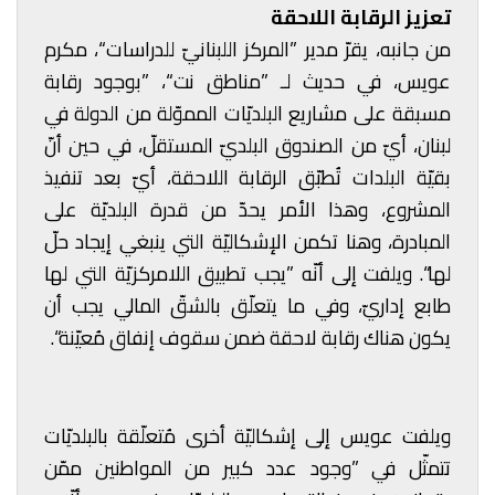
تعزيز الرقابة اللاحقة
من جانبه، يقرّ مدير ”المركز اللبنانيّ للدراسات“، مكرم
عويس، في حديث لـ ”مناطق نت“، ”بوجود رقابة
مسبقة على مشاريع البلديّات المموّلة من الدولة في
لبنان، أيّ من الصندوق البلديّ المستقلّ، في حين أنّ
بقيّة البلدات تُطبّق الرقابة اللاحقة، أيّ بعد تنفيذ
المشروع، وهذا الأمر يحدّ من قدرة البلديّة على
المبادرة، وهنا تكمن الإشكاليّة التي ينبغي إيجاد حلّ
لها“. ويلفت إلى أنّه ”يجب تطبيق اللامركزيّة التي لها
طابع إداريّ، وفي ما يتعلّق بالشقّ المالي يجب أن
يكون هناك رقابة لاحقة ضمن سقوف إنفاق مُعيّنة“.
ويلفت عويس إلى إشكاليّة أخرى مُتعلّقة بالبلديّات
تتمثّل في ”وجود عدد كبير من المواطنين ممّن