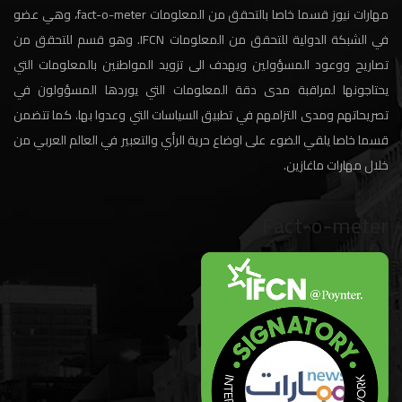
مهارات نيوز قسما خاصا بالتحقق من المعلومات fact-o-meter، وهي عضو
في الشبكة الدولية للتحقق من المعلومات IFCN. وهو قسم للتحقق من
تصاريح ووعود المسؤولين ويهدف الى تزويد المواطنين بالمعلومات التي
يحتاجونها لمراقبة مدى دقة المعلومات التي يوردها المسؤولون في
تصريحاتهم ومدى التزامهم في تطبيق السياسات التي وعدوا بها. كما تتضمن
قسما خاصا يلقي الضوء على اوضاع حرية الرأي والتعبير في العالم العربي من
خلال مهارات ماغازين.
Fact-o-meter