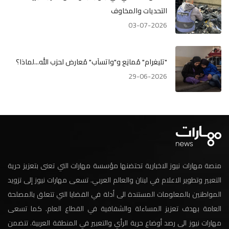
التحديات والمخاوف
03-07-2026
"تليغرام" مُمانِع و"واتسآب" مُعارض لحزب الله...لماذا؟
29-06-2026
منصة مهارات نيوز الاخبارية تحتضنها مؤسسة مهارات التي تعنى بتعزيز حرية
التعبير وتطوير الاعلام في لبنان والعالم العربي. تسعى مهارات نيوز إلى تزويد
المواطنين بالمعلومات المستندة الى أدلة في القضايا التي تتعلق بالمصلحة
العامة بهدف تعزيز المساءلة والشفافية في القطاع العام. كما تسعى
مهارات نيوز الى رصد أوضاع حرية الرأي والتعبير في المنطقة العربية. تتضمن