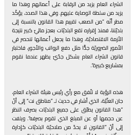
الشراء العام يزيد من الرقابة على أعمالهم وهذا ما
يزيد من سلطة الوصاية عليهم. وفي هذا الصدد، يؤكّد
مطر أنّه ”من الصعب تقييم هذا القانون بالنسبة إلى
بلديّتنا، فمنذ إقراره تقع البلديّات بعجز ماليّ كبير نتيجة
الأزمة الاقتصاديّة، وهذا ما يجعل أعمالها تنحصر في
الأمور الضروريّة جدًّا مثل دفع الرواتب والأجور، فاختبار
قانون الشراء العام بشكل جدّيّ يظهر عندما نقوم
بمشاريع كبيرة“.
هذه الرؤية لا تتّفق مع رأي رئيس هيئة الشراء العام،
جان العلّيّة، الذي أشار في حديث لـ ”مناطق نت“ إلى أنّ
”هذا القانون يطبّق على جميع البلديّات بصرف النظر
عن حجمها أو عن المبلغ الذي تقوم بصرفه“. ويلفت
إلى أنّ ”القانون لا يحدّ من صلاحيّة البلديّات كإدارة