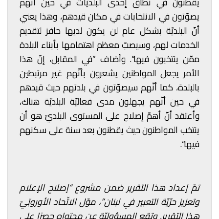
يقطنون في نطاق إحدى البلديّات في حين أنّهم
يصوّتون في الانتخابات في مكان قيدهم، وهذا يعني
أنّ البلديّة بشكل عام لن يكون لديها حافز لتقديم
الخدمات لهم، وسيصبّ معظم اهتمامها بأبناء البلدة
ممّن ينتخبون فيها“. وأضاف ”في المقابل، إنّ هذا
الأمر يجعل المواطنين يشعرون بأنّهم غير مرتبطين
بالبلدة، كما أنّهم سيصوّتون في بلدتهم حيث قيدهم
في حين أنّهم يجهلون مدى فعاليّة البلديّة هناك،
وأعتقد أنّ أهمّ إصلاح على المستوى البلديّ هو أن
ينتخب المواطنون حيث يقطنون بعد سنة على سكنهم
فيها“.
تمّ إعداد هذا التقرير ضمن مشروع “إصلاح الإعلام
وتعزيز حرّيّة التعبير في لبنان”، موّل الاتّحاد الأوروبّيّ
هذا التقرير. وتقع المسؤوليّة عن محتواه حصرًا على