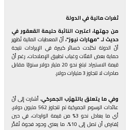
ثغرات مالية في الدولة
من جهتها، اعتبرت النائبة حليمة القعقور في
حديث لـ "مهارات نيوز"،
أنّ المعطيات المالية تُظهر
أنّ الدولة تكبّدت خسائر كبيرة في الإيرادات نتيجة
حماية بعض الفئات وغياب تطبيق الإصلاحات، رغم أنّ
قيمة الاستيراد تبلغ نحو 20 مليار دولار سنويًا مقابل
صادرات لا تتجاوز 3 مليارات دولار.
وفي ما يتعلق بالتهرّب الجمركي
، أشارت إلى أنّ
عائدات الرسوم الجمركية لم تتجاوز 562 مليون دولار،
أي ما يعادل نحو 3% من قيمة الواردات، في حين
يُفترض أن تصل إلى 10%، ما يعني وجود فجوة تُقدَّر