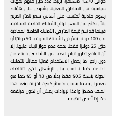
حوالى 1,270 مستثمرًا، يرتبط عدد كبير منهم بجهات
سياسية في المناطق المعنية. وتُفرض على هؤلاء
رسوم متدنية تُحتسب على أساس سعر للمتر المربع
يقلّ بكثير عن السعر الرائج للأملاك الخاصة المحاذية.
فبينما قد تبلغ قيمة المتر في الأملاك الخاصة المحاذية
نحو 100 دولار، يُقدَّر في الأملاك البحرية بـ 50 دولارًا أو
حتى 25 دولارًا فقط، بحجة عدم جواز البناء عليها. إلا
أن الواقع يُظهر قيام العديد من الشاغلين بالبناء من
دون رادع، ما يجعل الاستخدام فعليًا مماثلًا للأملاك
الخاصة. كما يُحتسب بدل الإشغال الذي تتقاضاه
الدولة بنسبة 0.5% فقط بدلًا من 3% أو 5% كما هو
معمول به، ما يتسبب بخسائر كبيرة للخزينة. ويُعد هذا
الملف مصدرًا واعدًا لإيرادات يمكن أن تكون مرتفعة
جدًا إذا أُحسن تنظيمه.