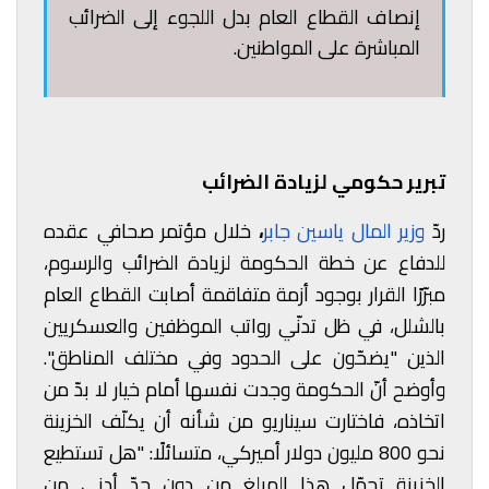
إنصاف القطاع العام بدل اللجوء إلى الضرائب
المباشرة على المواطنين.
تبرير حكومي لزيادة الضرائب
ردّ
وزير المال ياسين جابر
،
خلال مؤتمر صحافي عقده
للدفاع عن خطة الحكومة لزيادة الضرائب والرسوم،
مبرّرًا القرار بوجود أزمة متفاقمة أصابت القطاع العام
بالشلل، في ظل تدنّي رواتب الموظفين والعسكريين
الذين "يضحّون على الحدود وفي مختلف المناطق".
وأوضح أنّ الحكومة وجدت نفسها أمام خيار لا بدّ من
اتخاذه، فاختارت سيناريو من شأنه أن يكلّف الخزينة
نحو 800 مليون دولار أميركي، متسائلًا: "هل تستطيع
الخزينة تحمّل هذا المبلغ من دون حدّ أدنى من