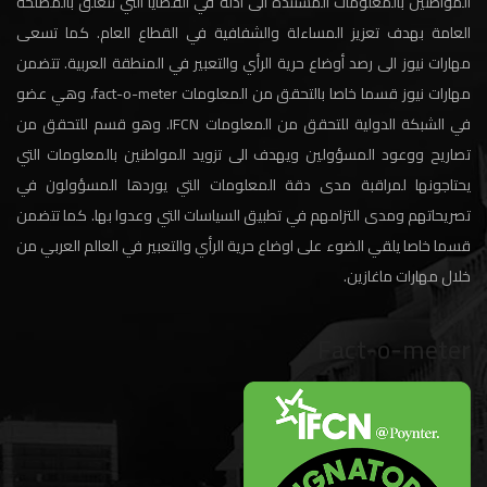
المواطنين بالمعلومات المستندة الى أدلة في القضايا التي تتعلق بالمصلحة
العامة بهدف تعزيز المساءلة والشفافية في القطاع العام. كما تسعى
مهارات نيوز الى رصد أوضاع حرية الرأي والتعبير في المنطقة العربية. تتضمن
مهارات نيوز قسما خاصا بالتحقق من المعلومات fact-o-meter، وهي عضو
في الشبكة الدولية للتحقق من المعلومات IFCN. وهو قسم للتحقق من
تصاريح ووعود المسؤولين ويهدف الى تزويد المواطنين بالمعلومات التي
يحتاجونها لمراقبة مدى دقة المعلومات التي يوردها المسؤولون في
تصريحاتهم ومدى التزامهم في تطبيق السياسات التي وعدوا بها. كما تتضمن
قسما خاصا يلقي الضوء على اوضاع حرية الرأي والتعبير في العالم العربي من
خلال مهارات ماغازين.
Fact-o-meter