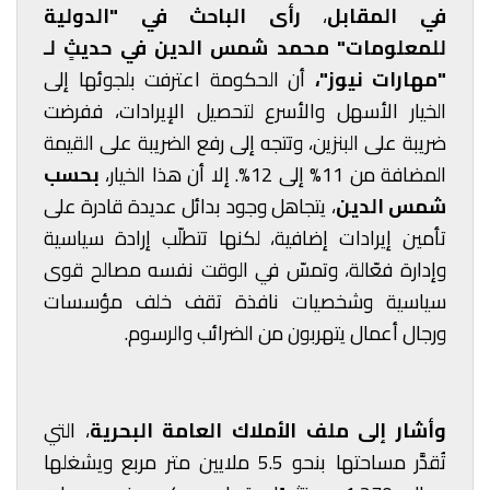
في المقابل
،
رأى الباحث في "الدولية
للمعلومات" محمد شمس الدين
في حديثٍ لـ
"مهارات نيوز"،
أن الحكومة اعترفت بلجوئها إلى
الخيار الأسهل والأسرع لتحصيل الإيرادات، ففرضت
ضريبة على البنزين، وتتجه إلى رفع الضريبة على القيمة
المضافة من 11% إلى 12%. إلا أن هذا الخيار،
بحسب
شمس الدين
، يتجاهل وجود بدائل عديدة قادرة على
تأمين إيرادات إضافية، لكنها تتطلّب إرادة سياسية
وإدارة فعّالة، وتمسّ في الوقت نفسه مصالح قوى
سياسية وشخصيات نافذة تقف خلف مؤسسات
ورجال أعمال يتهربون من الضرائب والرسوم.
وأشار إلى
ملف الأملاك العامة البحرية
، التي
تُقدَّر مساحتها بنحو 5.5 ملايين متر مربع ويشغلها