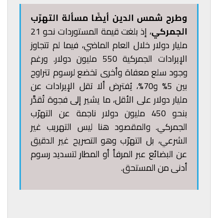
وطرح شمس الدين
أيضًا مسألة التهرّب
الجمركي
، إذ بلغت قيمة المستوردات نحو 21
مليار دولار خلال العام الماضي، فيما لم تتجاوز
الإيرادات الجمركية 550 مليون دولار. ورغم
وجود سلع معفاة وأخرى تخضع لرسوم تتراوح
بين 5% و70%، يُفترض ألا تقل الإيرادات عن
مليار دولار على الأقل، ما يشير إلى فجوة تُقدَّر
بنحو 450 مليون دولار ناجمة عن التهرّب
الجمركي. والمقصود هنا ليس التهريب غير
الشرعي، بل التهرّب وهو التصريح غير الدقيق
عن البضائع عبر المرفأ أو المطار لتسديد رسوم
أدنى من المستحق.