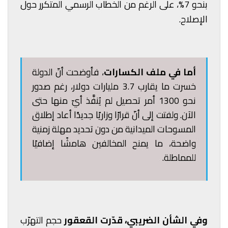
بنحو 7%، على الرغم من الخطاب الرسمي المتكرر حول
الإصلاح.
أما في ملف الكسارات
، فأوضحت أنّ الدولة
خسرت ما يقارب 3.7 مليارات دولار، رغم صدور
نحو 1300 أمر تحصيل لم يُنفَّذ أيّ منها حتى
الآن. ولفتت إلى أنّ قرارًا وزاريًا جديدًا أعاد إطلاق
المسوحات الميدانية من دون تحديد مهلة زمنية
واضحة، ما يمنح المخالفين هامشًا إضافيًا
للمماطلة.
وفي الشأن الضريبي، قدّرت القعقور
حجم التهرّب