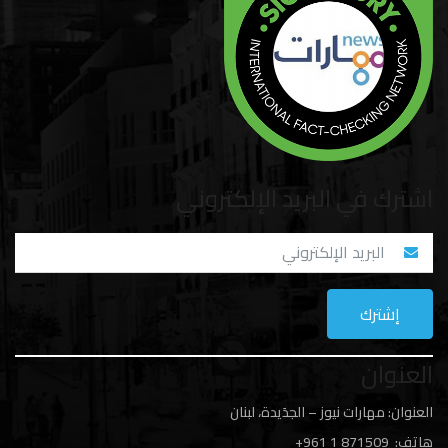
اشترك في البريد الإلكتروني
العنوان
العنوان: مهارات نيوز – الجدَيدة، لبنان
هاتف: 1
871509 961+