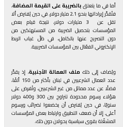
أما في ما يتعلق
بالضريبة على القيمة المضافة
،
فتُقدَّر إيراداتها بنحو 2.1 مليار دولار، في حين يُفترض ألا
تقل عن 3 مليارات دولار، نتيجة قيام بعض
المؤسسات بتحصيل الضريبة من المستهلكين من
دون التصريح عنها بالكامل، في ظلّ غياب الربط
الإلكتروني الفعّال بين المؤسسات الضريبية.
ويُضاف إلى ذلك
ملف العمالة الأجنبية
، إذ يقدَّر
عدد العمال الشرعيين في لبنان بأكثر من 150 ألفًا،
فضلًا عن عدد مماثل من غير الشرعيين، وتُفرض على
هؤلاء رسوم محدودة تتراوح بين 300 و400 دولار
سنويًا، في حين يُفترض أن يخضعوا لضرائب ورسوم
أعلى. إلا أن ضعف التطبيق وارتباط بعض المؤسسات
المشغّلة بقوى سياسية يحولان دون ذلك.