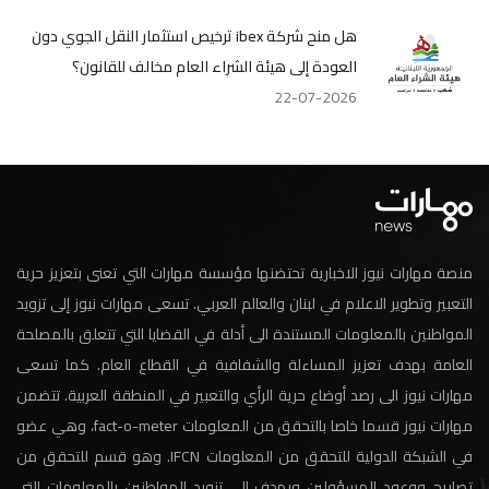
هل منح شركة ibex ترخيص استثمار النقل الجوي دون
العودة إلى هيئة الشراء العام مخالف للقانون؟
22-07-2026
منصة مهارات نيوز الاخبارية تحتضنها مؤسسة مهارات التي تعنى بتعزيز حرية
التعبير وتطوير الاعلام في لبنان والعالم العربي. تسعى مهارات نيوز إلى تزويد
المواطنين بالمعلومات المستندة الى أدلة في القضايا التي تتعلق بالمصلحة
العامة بهدف تعزيز المساءلة والشفافية في القطاع العام. كما تسعى
مهارات نيوز الى رصد أوضاع حرية الرأي والتعبير في المنطقة العربية. تتضمن
مهارات نيوز قسما خاصا بالتحقق من المعلومات fact-o-meter، وهي عضو
في الشبكة الدولية للتحقق من المعلومات IFCN. وهو قسم للتحقق من
تصاريح ووعود المسؤولين ويهدف الى تزويد المواطنين بالمعلومات التي