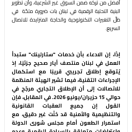
أفضل من تركه ضمن السوق غير الشرعية، وأن تطوير
البنية التحتية الرقمية في لبنان بات ضرورة ملحّة في
ظلّ التغيرات التكنولوجية والحاجة المتزايدة للاتصال
السريع.
إذًا، إن الادعاء بأن خدمات "ستارلينك" ستبدأ
العمل في لبنان منتصف أيار صحيح جزئيًا، إذ
يُتوقع إطلاق تجريبي قريبًا مع استكمال
الإجراءات التقنية، فيما تشير الهيئة المنظمة
للاتصالات إلى أن الإطلاق التجاري مرجّح في
حوالي 15 حزيران/يونيو 2026. في المقابل، فإن
القول إن جميع العقبات القانونية
والتنظيمية والأمنية قد حُلّت غير دقيق، مع
استمرار الطعون أمام مجلس شورى الدولة
واعتراضات متعلقة بالسيادة الرقمية وعدم