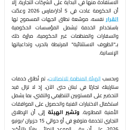
الاستفادة منها في البداية على الشركات التجارية. إلا
أن الحكومة عادت في 5 آذار/مارس 2026 وعدّلت
القرار
نفسه، موسّعة نطاق الجهات المسموح لها
باستخدام الخدمة ليشمل المؤسسات الحكومية
والسفارات والمنظمات غير الحكومية، مبرّرة ذلك
بـ"الظروف الاستثنائية" المرتبطة بالحرب وتداعياتها
الإنسانية.
وبحسب
الهيئة المنظمة للاتصالات
، لم تُطلق خدمات
ستارلينك تجاريًا في لبنان حتى الآن، إذ لا تزال قيد
التحضير على المستويين التنظيمي والتقني، بما يشمل
استكمال الاختبارات الفنية والحصول على الموافقات
الأمنية المطلوبة.
وتشير الهيئة
إلى أن الإطلاق
التجاري للخدمة متوقع في أو حوالي 15 حزيران /يونيو
2026، على أن يبقى الموعد النهائي رهنًا بالتأكيد