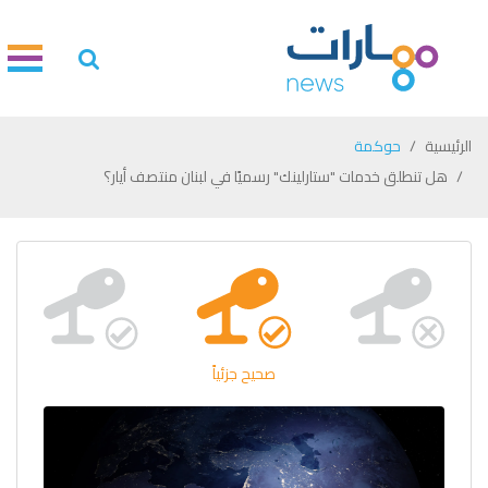
الرئيسية
حوكمة
هل تنطلق خدمات "ستارلينك" رسميًا في لبنان منتصف أيار؟
صحيح جزئياً