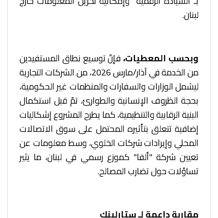
بـ"السيادة الرقمية" وإمكانية تخزين المعلومات خارج
لبنان.
وبحسب المعطيات،
فإنّ توسيع نطاق المستفيدين
من الخدمة في آذار/مارس 2026، من الشركات التجارية
ليشمل الوزارات والسفارات والمنظمات غير الحكومية،
بحجة الظروف الإنسانية والطوارئ، تمّ قبل استكمال
البنية الرقابية والتنظيمية، كما يطرح المشروع إشكاليات
إضافية تتعلق بتأثيره المحتمل على سوق الاتصالات
المحلي وإيرادات شركات الخلوي، وسط معلومات عن
تعيين شركة "ألفا" كموزع رسمي في لبنان، ما يثير
تساؤلات حول تضارب المصالح.
مقاربة داعمة لـ ستارلينك