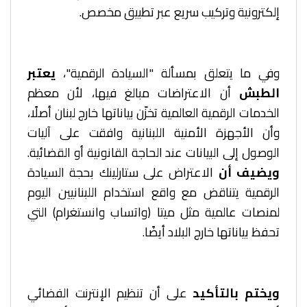
إلكترونية وتركيب سريع عبر تطبيق مخصص.
وفي ما يتعلق بمسألة "السيادة الرقمية"،
يعتبر
الطبش
أن الاعتراضات مبالغ فيها، لأن معظم
الخدمات الرقمية العالمية تخزّن بياناتها خارج لبنان أصلًا،
وأن الأجهزة الأمنية اللبنانية وافقت على آليات
الوصول إلى البيانات عند الحاجة القانونية أو القضائية.
ويضيف أن
الاعتراض على ستارلينك بحجة السيادة
الرقمية يتناقض مع واقع استخدام اللبنانيين اليوم
لمنصات عالمية مثل ميتا (واتساب وانستغرام) التي
تحفظ بياناتها خارج البلاد أيضًا.
ويختم بالتأكيد
على أن تنظيم الإنترنت الفضائي