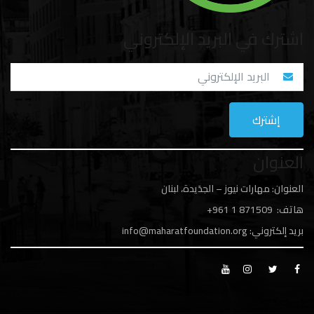
اشترك في البريد الإلكتروني
العنوان
العنوان: مهارات نيوز – الجدَيدة، لبنان
هاتف: 1
871509 961+
بريد إلكتروني:
info@maharatfoundation.org