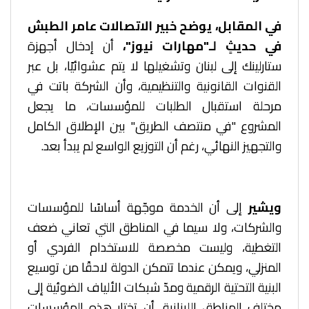
في المقابل، يوضح خبير الاتصالات عامر الطبش
في حديثٍ لـ"مهارات نيوز"،
أن إدخال أجهزة
ستارلينك إلى لبنان وتشغيلها لا يتم عشوائيًا، بل عبر
القنوات القانونية والتنظيمية، وأن الشركة باتت في
مرحلة استقبال ا
لطلبات للمؤسسات، ما يجعل
المشروع "في منتصف الطريق" بين الإطلاق الكامل
والتجهيز النهائي، رغم أن التوزيع الواسع لم يبدأ بعد.
ويشير
إلى أن الخدمة موجّهة أساسًا للمؤسسات
والشركات، ولا سيما في المناطق التي تعاني ضعف
التغطية، وليست مخصصة للاستخدام الفردي أو
المنزلي، ويمكن عندما تتمكن الدولة لاحقًا من توسيع
البنية التحتية الرقمية ومدّ شبكات الألياف الضوئية إلى
مختلف المناطق اللبنانية، أن تختار هذه المؤسسات