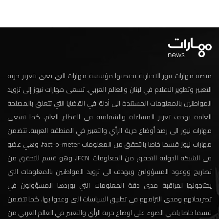
منصة مهارات نيوز الاخبارية تحتضنها مؤسسة مهارات التي تعنى بتعزيز حرية
التعبير وتطوير الاعلام في لبنان والعالم العربي. تسعى مهارات نيوز إلى تزويد
المواطنين بالمعلومات المستندة الى أدلة في القضايا التي تتعلق بالمصلحة
العامة بهدف تعزيز المساءلة والشفافية في القطاع العام. كما تسعى
مهارات نيوز الى رصد أوضاع حرية الرأي والتعبير في المنطقة العربية. تتضمن
مهارات نيوز قسما خاصا بالتحقق من المعلومات fact-o-meter، وهي عضو
في الشبكة الدولية للتحقق من المعلومات IFCN. وهو قسم للتحقق من
تصاريح ووعود المسؤولين ويهدف الى تزويد المواطنين بالمعلومات التي
يحتاجونها لمراقبة مدى دقة المعلومات التي يوردها المسؤولون في
تصريحاتهم ومدى التزامهم في تطبيق السياسات التي وعدوا بها. كما تتضمن
قسما خاصا يلقي الضوء على اوضاع حرية الرأي والتعبير في العالم العربي من