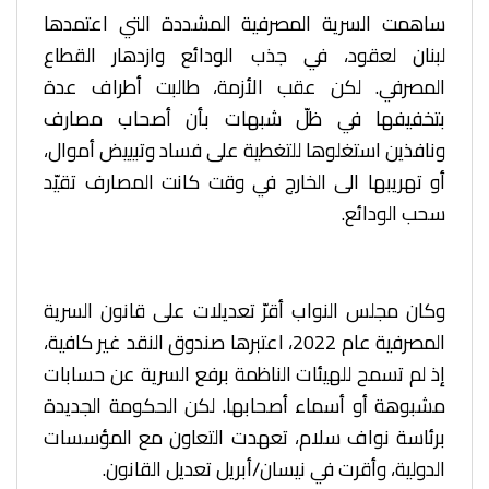
ساهمت السرية المصرفية المشددة التي اعتمدها
لبنان لعقود، في جذب الودائع وازدهار القطاع
المصرفي. لكن عقب الأزمة، طالبت أطراف عدة
بتخفيفها في ظلّ شبهات بأن أصحاب مصارف
ونافذين استغلوها للتغطية على فساد وتبييض أموال،
أو تهريبها الى الخارج في وقت كانت المصارف تقيّد
سحب الودائع.
وكان مجلس النواب أقرّ تعديلات على قانون السرية
المصرفية عام 2022، اعتبرها صندوق النقد غير كافية،
إذ لم تسمح للهيئات الناظمة برفع السرية عن حسابات
مشبوهة أو أسماء أصحابها. لكن الحكومة الجديدة
برئاسة نواف سلام، تعهدت التعاون مع المؤسسات
الدولية، وأقرت في نيسان/أبريل تعديل القانون.