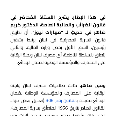
في هذا الإطار،
يشرح الأستاذ المُحاضر في
قانون الضرائب والمالية العامة، الدكتور كريم
ضاهر في حديثٍ لـ "مهارات نيوز"
، أن تطبيق
قانون السرية المصرفية في لبنان يرتبط بشقين
رئيسيين: الشق الأول يخص وزارة المالية، والثاني
يتعلق بالسلطة الناظمة، أي مصرف لبنان ولجنة الرقابة
على المصارف والمؤسسة الوطنية لضمان الودائع.
وفق ضاهر،
كانت صلاحيات مصرف لبنان ولجنة
الرقابة على المصارف والمؤسسة الوطنية لضمان
الودائع مقيدة ب
القانون رقم 306
(تعديل بعض مواد
القانون الصادر بتاريخ 1956 المتعلّق بسرية المصارف)،
الذي كان يشترط صدور مرسوم لتحديد آليات رفع