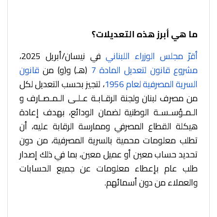
ما هي أبرز هذه التعديلات؟
أقرّ مجلس الوزراء اللبناني
في نيسان/أبريل 2025،
مشروع قانون لتعديل المادة 7
(هـ) و(و) من
قانون
السرية المصرفية لعام 1956
، لتجيز بحسب التعديل لكل
من مصرف لبنان ولجنة الرقـابـة عـلـى الـمـصـارف و
الـمـؤسـسـة الوطنية لضمان الودائع، بهدف إعادة
هيكلة القطاع المصرفي وممارسة الرقابة عليه، أن
تطلب معلومات محمية بالسرية المصرفية، من دون
تحديد حساب معين أو عميل معين، بما في ذلك إصدار
طلب عام بإعطاء معلومات عن جميع الحسابات
والعملاء من دون أسمائهم.