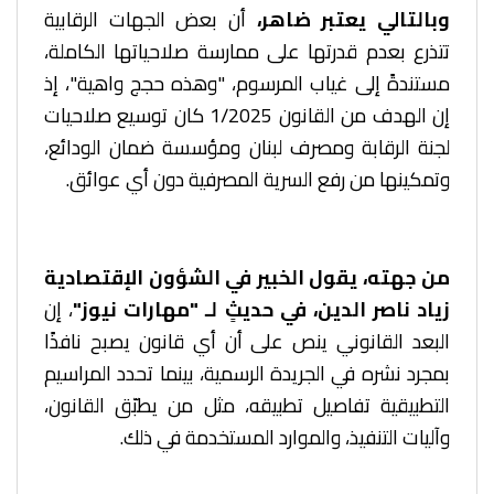
وبالتالي يعتبر ضاهر،
أن بعض الجهات الرقابية
تتذرع بعدم قدرتها على ممارسة صلاحياتها الكاملة،
مستندةً إلى غياب المرسوم، "وهذه حجج واهية"، إذ
إن الهدف من القانون 1/2025 كان توسيع صلاحيات
لجنة الرقابة ومصرف لبنان ومؤسسة ضمان الودائع،
وتمكينها من رفع السرية المصرفية دون أي عوائق.
من جهته، يقول
الخبير في الشؤون الإقتصادية
زياد ناصر الدين، في حديثٍ لـ "مهارات نيوز"
، إن
البعد القانوني ينص على أن أي قانون يصبح نافذًا
بمجرد نشره في الجريدة الرسمية، بينما تحدد المراسيم
التطبيقية تفاصيل تطبيقه، مثل من يطبّق القانون،
وآليات التنفيذ، والموارد المستخدمة في ذلك.