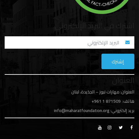
اشترك في البريد الإلكتروني
العنوان
العنوان: مهارات نيوز – الجدَيدة، لبنان
هاتف: 1
871509 961+
بريد إلكتروني:
info@maharatfoundation.org