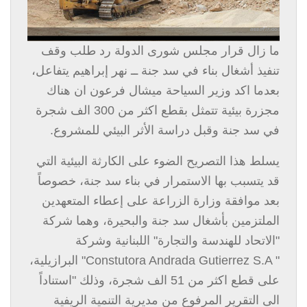
ما زال قرار مجلس شورى الدولة رد طلب وقف
تنفيذ أشغال بناء في سد جنة ــ نهر إبراهيم يتفاعل،
بعدما اكد وزير السياحة ميشال فرعون ان هناك
مجزرة بيئية تتمثل بقطع اكثر من 300 الف شجرة
في سد جنة وقبل دراسة الأثر البيئي للمشروع.
يسلط هذا التصريح الضوء على الكارثة البيئية التي
قد يتسبب بها الاستمرار في بناء سد جنة، خصوصاً
بعد موافقة وزارة الزراعة على إعطاء المتعهدين
الملتزمين بأشغال سد جنة والبحيرة، وهما شركة
"الاتحاد للهندسة والتجارة" اللبنانية وشركة
"
Constutora Andrada Gutierrez S.A
" البرازيلية،
على قطع اكثر من 51 الف شجرة، وذلك "استناداً
الى التقرير المرفوع من مديرية التنمية الريفية