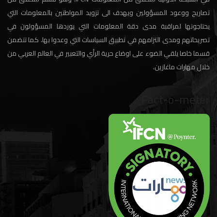
تصاريح ووعود المسؤولين ويهدف الى تزويد المواطنين بالمعلومات التي
يحتاجونها لمراقبة مدى دقة المعلومات التي يوردها المسؤولون في
تصريحاتهم ومدى التزامهم في تطبيق السياسات التي وعدوا بها. كما تتضمن
قسما خاصا يلقي الضوء على اوضاع حرية الرأي والتعبير في العالم العربي من
خلال مهارات ماغازين.
Fact-o-meter