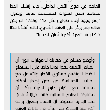
العامة في قوى الأمن الداخلي
،
جاء إنشاء الخط
لمعالجة نقص القنوات المتخصصة سابقًا. ويقول:
"رغم وجود أرقام طوارئ مثل 112 و1744، لم يكن
هناك رقم يركّز على العنف الأسري. لذلك أنشأنا خطًا
خاصًا يوفر شعورًا أكبر بالأمان للضحايا."
وأوضح مسلّم في مقابلة لـ"مهارات نيوز" أن
العناصر الأمنية تلقوا تدريبًا خاصًا على الاستماع
للضحايا، وتقييم مستوى الخطر، والتعامل مع
الحالات الحساسة من دون إصدار أحكام
مسبقة، مع احترام صارم للسرية. وأكد أن
مشاركة العناصر النسائية كانت خيارًا أساسيًا
منذ البداية، خصوصًا أن النساء يشعرن براحة
أكبر عند التحدث مع امرأة في حالات العنف