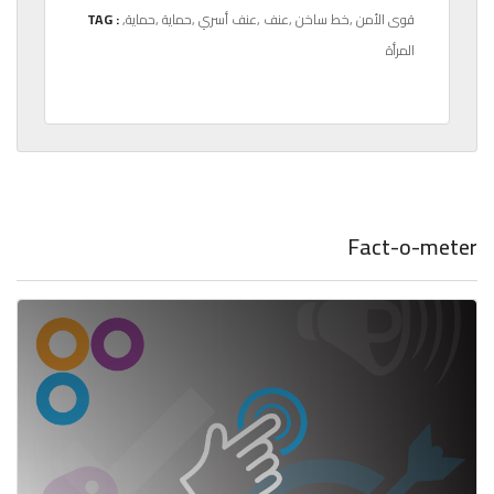
,قوى الأمن
,خط ساخن
,عنف
,عنف أسري
,حماية
,حماية
TAG :
المرأة
Fact-o-meter