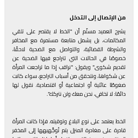
من الإتصال إلى التدخل
يشرح العميد مسلّم أن "الخط لا يقتصر على تلقي
المكالمات، بل يشمل متابعة مستمرة مع المخافر
والشرطة القضائية، والتواصل مع الضحية لاحقًا،
خصوصًا في الحالات التي تتراجع فيها الضحية عن
تقديم شكوى." ويقول: "نراقب إذا ما تراجعت المرأة
عن شكواها، ونتحقق من أسباب التراجع، سواء كانت
ضغوطًا عائلية أو اجتماعية أو اقتصادية. نقول لها
دائمًا: لا تخافي، نحن معك ولن نتركك".
الخط يعتمد على نوع البلاغ وتوقيته. فإذا كانت المرأة
قادرة على مغادرة المنزل يتم تُوجَّهيهها إلى المخفر