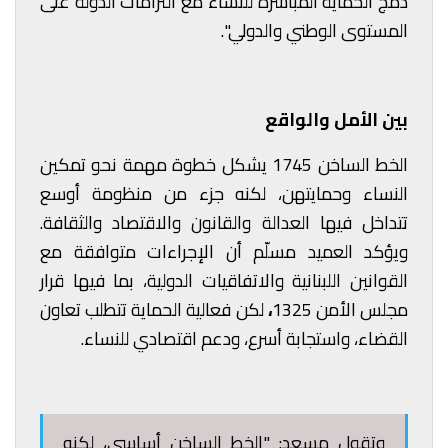
دمج الحماية المباشرة للنساء مع التزامات الدولة على
المستوى الوطني والدولي".
بين الأمل والواقع
الخط الساخن 1745 يشكل خطوة مهمة نحو تمكين
النساء وحمايتهن، لكنه جزء من منظومة أوسع
تتداخل فيها العدالة والقانون والاقتصاد والثقافة.
ويؤكد العميد مسلّم أن الإجراءات متوافقة مع
القوانين اللبنانية والاتفاقيات الدولية، بما فيها قرار
مجلس الأمن 1325
،
لكن فعالية الحماية تتطلب تعاون
القضاء، واستجابة أسرع، ودعم اقتصادي للنساء.
وتقول مسعد: "الخط الساخن أساسي، لكنه