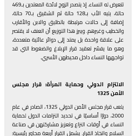
تتعرض له النساء. إذ يتصدر الزوج لائحة المعتدين بـ469
حالة، يليه الأب بـ128 حالة ثم الشقيق بـ70 حالة،
إضافة إلى حالات مرتبطة بالطليق والابن والأقارب
والخطيب وغيرهم. ويبرز هذا التوزيع أن العنف لا يقتصر
على علاقة واحدة بل يمتد إلى دوائر عائلية متعددة،
وهو ما يفسّر تعقيد قرار الإبلاغ والضغوط التي قد
تواجهها النساء داخل محيطهن الأسري.
الالتزام الدولي وحماية المرأة: قرار مجلس
الأمن 1325
يلعب قرار مجلس الأمن الدولي 1325، الصادر في عام
2000، دورًا أساسيًا في تحديد التزامات الدول لحماية
النساء في أوقات النزاع وتعزيز مشاركتهن في صناعة
السلام واتخاذ القرار. يشمل القرار أربعة محاور رئيسية: