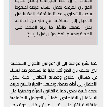
النساء، إذ إنّ بطء الإجراءات وعدم تحديث
القوانين المرعية يجعل النساء عرضة لضغوط
سحب الشكاوى، وغالبًا ما تُحفَظ القضايا قبل
الوصول إلى المحاكمة. في كثير من الحالات،
يظل المعنّف طليقًا، ما يزيد الضغط على
الضحية ويجعلها تفكر مرتين قبل الإبلاغ".
كما تشير عواضة إلى أن "قوانين الأحوال الشخصية،
التي تختلف بين الطوائف، غالبًا ما تُستخدم ضد النساء
في مسائل الطلاق وحضانة الأطفال، حيث يتحوّل
الأطفال إلى أداة ضغط". وتضيف: "القرار بالتبليغ مرتبط
بدرجة كبيرة بمدى حماية القانون للمرأة وقدرتها على
الاستقلال الاقتصادي، كما أن العوامل الاجتماعية
والثقافية تؤثر على القرار، بما في ذلك الخوف من