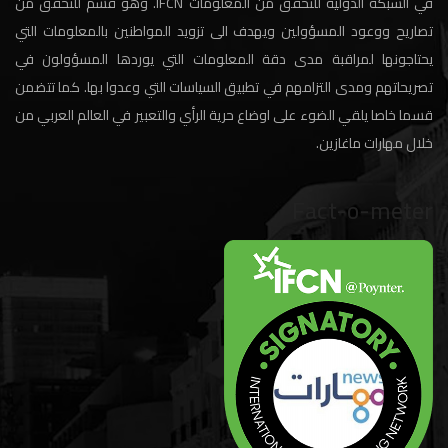
في الشبكة الدولية للتحقق من المعلومات IFCN. وهو قسم للتحقق من
تصاريح ووعود المسؤولين ويهدف الى تزويد المواطنين بالمعلومات التي
يحتاجونها لمراقبة مدى دقة المعلومات التي يوردها المسؤولون في
تصريحاتهم ومدى التزامهم في تطبيق السياسات التي وعدوا بها. كما تتضمن
قسما خاصا يلقي الضوء على اوضاع حرية الرأي والتعبير في العالم العربي من
خلال مهارات ماغازين.
Fact-o-meter