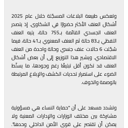
وتعكس طبيعة البلاغات المسجّلة خلال عام 2025
أشكال العنف الأكثر حضورًا في الشكاوى. إذ يتصدر
العنف الجسدي القائمة بـ755 حالة، يليه العنف
اللفظي بـ83 حالة ثم العنف المعنوي بـ41 حالة، فيما
سُجّلت 6 حالات عنف جنسي وحالة واحدة من العنف
الاقتصادي. ويشير هذا التوزيع إلى أن بعض أشكال
العنف قد تكون أقل تبليغًا رغم وجودها، ما يسلّط
الضوء على استمرار تحديات الكشف والإبلاغ المرتبطة
بالوصمة والخوف.
وتشدد مسعد على أن "حماية النساء هي مسؤولية
مشتركة بين مختلف الوزارات والإدارات المعنية ولا
يمكن أن تقتصر على قوى الأمن الداخلي وحدها".