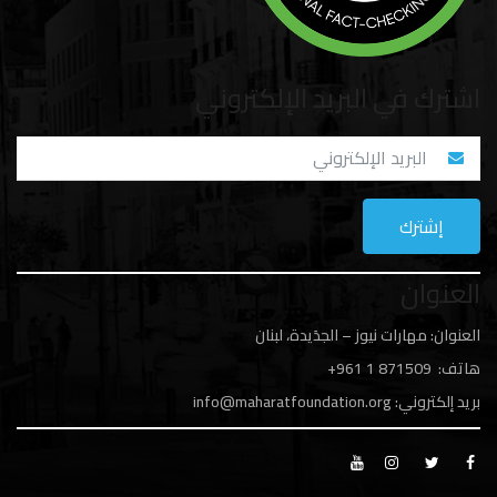
اشترك في البريد الإلكتروني
العنوان
العنوان: مهارات نيوز – الجدَيدة، لبنان
هاتف: 1
871509 961+
بريد إلكتروني:
info@maharatfoundation.org