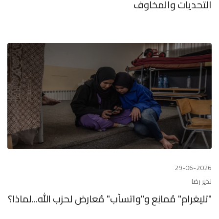
التحديات والمخاوف
29-06-2026
نذير رضا
"تليغرام" مُمانِع و"واتسآب" مُعارض لحزب الله...لماذا؟