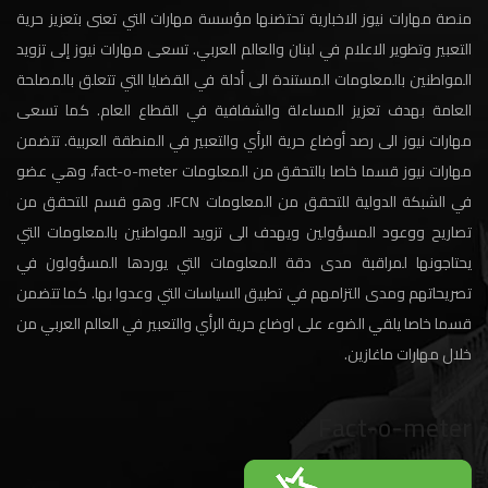
منصة مهارات نيوز الاخبارية تحتضنها مؤسسة مهارات التي تعنى بتعزيز حرية
التعبير وتطوير الاعلام في لبنان والعالم العربي. تسعى مهارات نيوز إلى تزويد
المواطنين بالمعلومات المستندة الى أدلة في القضايا التي تتعلق بالمصلحة
العامة بهدف تعزيز المساءلة والشفافية في القطاع العام. كما تسعى
مهارات نيوز الى رصد أوضاع حرية الرأي والتعبير في المنطقة العربية. تتضمن
مهارات نيوز قسما خاصا بالتحقق من المعلومات fact-o-meter، وهي عضو
في الشبكة الدولية للتحقق من المعلومات IFCN. وهو قسم للتحقق من
تصاريح ووعود المسؤولين ويهدف الى تزويد المواطنين بالمعلومات التي
يحتاجونها لمراقبة مدى دقة المعلومات التي يوردها المسؤولون في
تصريحاتهم ومدى التزامهم في تطبيق السياسات التي وعدوا بها. كما تتضمن
قسما خاصا يلقي الضوء على اوضاع حرية الرأي والتعبير في العالم العربي من
خلال مهارات ماغازين.
Fact-o-meter