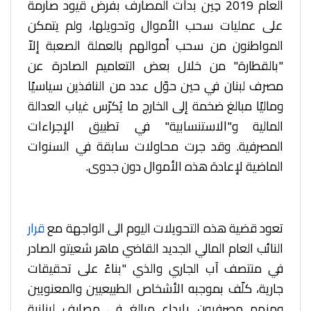
العام 2019 حِين بدأت المصارف بفرض قيود صارمة
على عمليات سحب الأموال وتحويلها، ولم يتمكن
المواطنون من سحب أموالهم بالعملة الصعبة إلاّ
"بالقطارة" من خلال بعض التعاميم الصادرة عن
مصرف لبنان في حين حوّل
عدد من النافذين سياسيًا
وماليًا مبالغ ضخمة إلى الخارج ما يُكرّس غياب العدالة
المالية و"الاستنسابية" في تطبيق الإجراءات
المصرفية. وقد جرت محاولات سابقة في السنوات
الماضية لإعادة هذه الأموال دون جدوى.
تعود قضية هذه التحويلات اليوم الى الواجهة مع
قرار
النائب العام المالي الجديد القاضي ماهر شعيتو الصادر
في منتصف آب الجاري والذي "بناءً على تحقيقات
جارية، كلّف بموجبه الأشخاص الطبيعيين والمعنويين
ومنهم مصرفيون بإيداع مبالغ في مصارف لبنانية