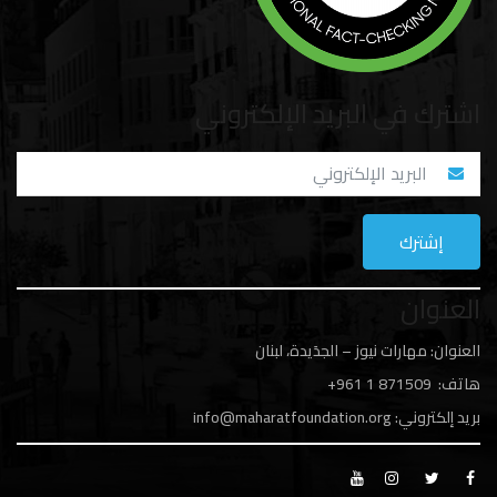
اشترك في البريد الإلكتروني
العنوان
العنوان: مهارات نيوز – الجدَيدة، لبنان
هاتف: 1
871509 961+
بريد إلكتروني:
info@maharatfoundation.org