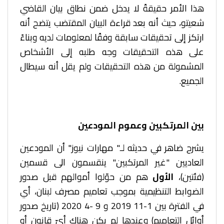
هذا الأمر حقيقةً لا يدخل ضمن نطاق بيان القاضي
شعيتو، حيث أنه بعد قراءة البيان المقتضب يتضح أنه
ارتكز إلى تحقيقات سابقة وفقًا لمعلومات لديه وبناءً
على هذه التحقيقات وجه طلبه إلى الأشخاص
المشمولة من هذه التحقيقات ولم يقل أنه سيطال
الجميع.
بين المرتكبين وعموم المودعين
يشرح ضاهر في حديثه لـ" مهارات نيوز" أن المودعين
العاديين "غير المرتكبين" ينقسمون الى قسمين
(فئتين)،
الأول
هم من حوّلوا أموالهم قبل صدور
الضوابط التنظيمية بموجب تعاميم مصرف لبنان، أي
في الفترة بين 1-11 2019 و 9 -4 2020 (تاريخ صدور
أوائل التعاميم) وعندها لم يكن هناك أيّ قانون أو