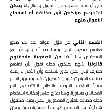
نص أو قيود تمنعهم من التحويل وبالتالي
لا يمكن
اعتبارهم مرتكبين لأي مخالفة أو استرجاع
الأموال منهم
.
القسم الثاني
من حوّل أمواله بعد بدء صدور
تعاميم مصرف لبنان بمساعدة أو بالتواطؤ مع
المصرفيين هنا أيضا
من الصعوبة ملاحقتهم
قانونيًا
لأنهم يملكون حجيّة تقول بأن تعاميم
مصرف لبنان تمثل تجاوز للسلطة وأن الأخير لا يملك
صلاحية القيام "بكابيتال كونترول"، كما يمكنهم التذرع
بمبدأ الملكية الفردية والنظام الاقتصادي الحر
المصانيين دستوريًا. وهنا يقترح ضاهر إمكانية استخدام
حجيّة مضادة للفئتين المذكورتين تتمثل بمبدأ مكفول
هو أيضًا في الدستور وهو مبدأ المساواة حيث يمكن