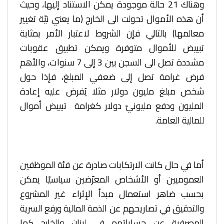
وهناك 21 حالة موجودة يمكن الاستناد إليها، وحيث
أن هذه الأموال تحولت الى الخارج (ما يعني نيّة تغيير
معالمها) بالتالي فإن الشروط لاعتبار الأمر بمثابة
تبييض للأموال متوفرة ويمكن تطبيق عقوبات
مشددة تصل الى السجن بين 3 إلى 7 سنوات، والأهم
فرض غرامة تصل إلى ضعفي المبلغ، فإذا حول
شخص مبلغ مليون دولار مثلا يُفرض عليه إعادة
المليون ودفع مليونيّ دولار كغرامة تبييض أموال
للمالية العامة.
أما في حال كانت الارتكابات صادرة عن فئة الموظفين
العموميين أو الأشخاص المعرّضين سياسيًا يمكن
بحسب ضاهر استعمال مبدأ الإثراء غير المشروع
والتدقيق في تصاريحهم عن الذمة المالية ورفع السرية
المصرفية عن حساباتهم في لبنان والخارج كما