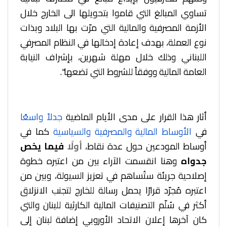
تساوي المبالغ التي قاموا بتحويلها الى الخارج خلال
الأزمة المصرفية والمالية التي مرّت بها البلاد وبذات
نوع العملة، بهدف إعادة إدخالها في النظام المصرفي
اللبناني وذلك خلال مهلة شهرين، بإشراف النيابة
العامة المالية ووفقاً للشروط التي تضعها".
أثار هذا القرار على مدى الأيام الماضية
جدلاً واسعًا
في
الأوساط المالية والمصرفية
والسياسية
كما في
أوساط المودعين حول عدة نقاط،
أولًا
فيما يخص
جدواه
وهنا انقسمت الآراء بين من اعتبره خطوة
إصلاحية جريئة ستُساهم في تعزيز السيولة، وبين من
اعتبره مُجرّد قرارًا يحمل رسالة للخارج لتجنب الانزلاق
أكثر في سُلّم التصنيفات المالية الكارثية للبنان والتي
كان آخرها إعلان الاتحاد الأوروبي إضافة لبنان إلى