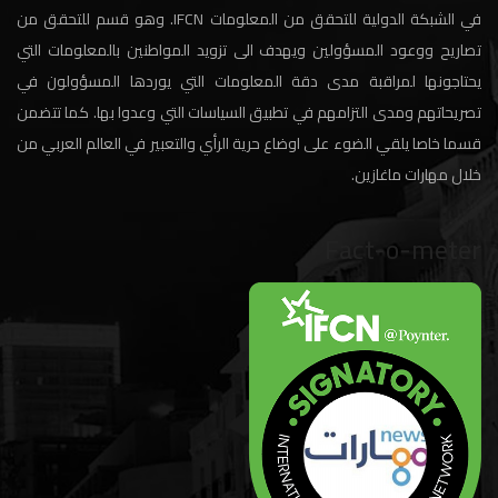
في الشبكة الدولية للتحقق من المعلومات IFCN. وهو قسم للتحقق من
تصاريح ووعود المسؤولين ويهدف الى تزويد المواطنين بالمعلومات التي
يحتاجونها لمراقبة مدى دقة المعلومات التي يوردها المسؤولون في
تصريحاتهم ومدى التزامهم في تطبيق السياسات التي وعدوا بها. كما تتضمن
قسما خاصا يلقي الضوء على اوضاع حرية الرأي والتعبير في العالم العربي من
خلال مهارات ماغازين.
Fact-o-meter