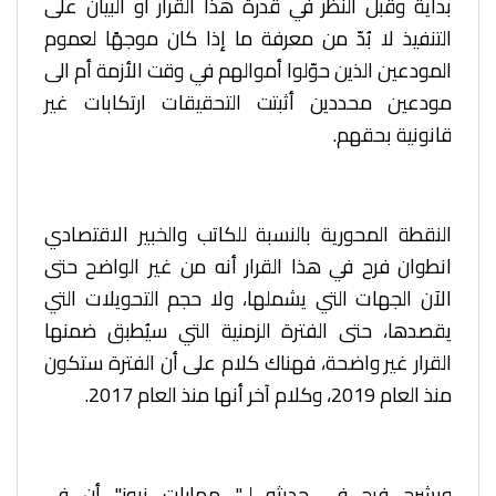
بدايةً وقبل النظر في قدرة هذا القرار أو البيان على
التنفيذ لا بُدّ من معرفة ما إذا كان موجهًا لعموم
المودعين الذين حوّلوا أموالهم في وقت الأزمة أم الى
مودعين محددين أثبتت التحقيقات ارتكابات غير
قانونية بحقهم.
النقطة المحورية بالنسبة للكاتب والخبير الاقتصادي
انطوان فرح في هذا القرار أنه من غير الواضح حتى
الآن الجهات التي يشملها، ولا حجم التحويلات التي
يقصدها، حتى الفترة الزمنية التي سيُطبق ضمنها
القرار غير واضحة، فهناك كلام على أن الفترة ستكون
منذ العام 2019، وكلام آخر أنها منذ العام 2017.
ويشرح فرح في حديثه لـ" مهارات نيوز" أن
في