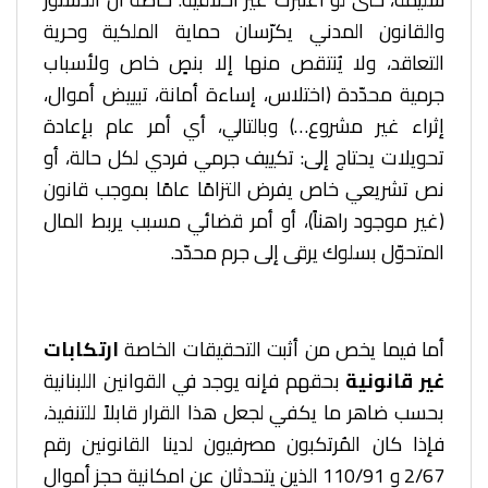
والقانون المدني يكرّسان حماية الملكية وحرية
التعاقد، ولا يُنتقص منها إلا بنصٍ خاص ولأسباب
جرمية محدّدة (اختلاس، إساءة أمانة، تبييض أموال،
إثراء غير مشروع…) وبالتالي، أي أمر عام بإعادة
تحويلات يحتاج إلى: تكييف جرمي فردي لكل حالة، أو
نص تشريعي خاص يفرض التزامًا عامًا بموجب قانون
(غير موجود راهناً)، أو أمر قضائي مسبب يربط المال
المتحوّل بسلوك يرقى إلى جرم محدّد.
أما فيما يخص من أثبت التحقيقات الخاصة
ارتكابات
غير قانونية
بحقهم فإنه يوجد في القوانين اللبنانية
بحسب ضاهر ما يكفي لجعل هذا القرار قابلاً للتنفيذ،
فإذا كان المُرتكبون مصرفيون لدينا القانونين رقم
2/67 و 110/91 الذين يتحدثان عن امكانية حجز أموال