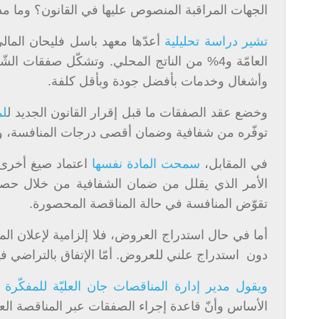
الجهات المراقبة المنصوص عليها في القانون؟ وما مدى
تشير دراسة تحليلية
العامّة و4% من الناتج المحلي. وتشكّل صفقات 
وأشغال وخدمات بأفضل جودة وبأقل كلفة.
وخضع عقد الصفقات ما قبل إقرار القانون الجديد ل
لمادة 121
توفّره من شفافية وضمان أقصى درجات المنافسة، وهو
في المقابل،
سمحت المادة نفسها
اعتماد صيغ أخرى 
الأمر الذي يقلل من ضمان الشفافية من خلال حصري
تقوّض المنافسة في حالة المناقصة المحصورة.
أما في حال استدراج العروض، فلا إلزامية لإعلان ال
دون استدراج علني للعروض. أمّا الإتفاق بالتراضي فيشك
ويقول مدير إدارة المناقصات جان العليّة للمفكّرة ال
الأساس وأنّ قاعدة إجراء الصفقات عبر المناقصة العم