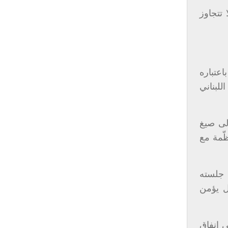
تتجاوز
اعتباره
للبناني
لى صيغ
ّمة مع
واب في جلسته
 بشكل يؤمن
 إنفاق