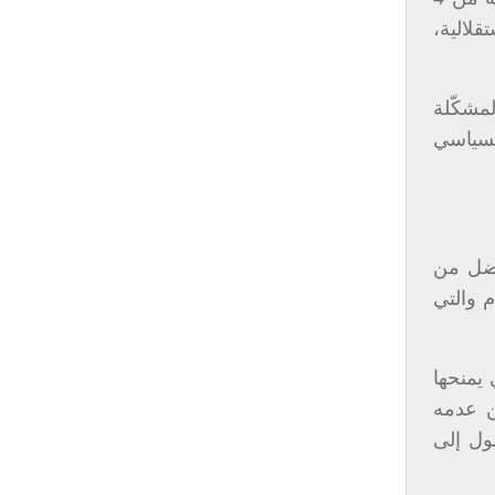
لالية،
لمشكّلة
لسياسي
أفضل من
م والتي
 يمنحها
ن عدمه
ول إلى