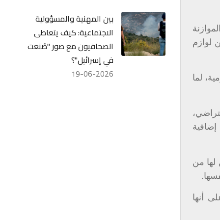
بين المهنية والمسؤولية
 العام يشكّل في المتوسّط حوالى 13% من الموازنة
الاجتماعية: كيف يتعاطى
ن لوازم
الصحافيون مع صور "صُنعت
في إسرائيل"؟
19-06-2026
ية، لما
تراضي،
إضافية
 لها من
فسها.
لى أنها