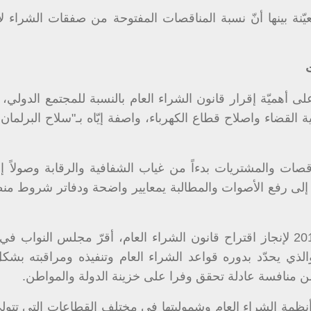
ة بينها أنّ نسبة المناقصات المفتوحة من صفقات الشراء لا 
لى أهميّة إقرار قانون الشراء العام بالنسبة للمجتمع الدولي، ب
ية القضاء واصلاح قطاع الكهرباء، واصفة إيّاه بـ"سلاح البرلمان ا
اقصات والمشتريات بدءاً من غياب الشفافية والرقابة وصولاً إ
 إلى رفع الأصوات والمطالبة يمعايير واضحة ودفاتر شروط منظ
وبعد تكليف معهد باسل فليحان المالي في العام 2019 لإنجاز اقتراح قانون الشراء العام، أقرّ مجلس الن
الأربعاء 30 حزيران 2021 القانون، والذي يحدّد بدوره قواعد الشراء العام وتنفيذه ومراقبته
من منافسة عادلة تحقق وفرا على خزينة الدولة والمواطن.
نظمة الشراء العام وشموليتها في مختلف القطاعات التي تتولى