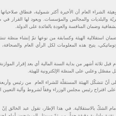
يئة الشراء العام أن الأخيرة أكثر شمولية، فنطاق صلاحياتها ا
سكريّة والبلديات والمجالس والمؤسسات. ويعود لها القرار في 
فافية وضمان المنافسة والعودة بالفائدة على الدولة.
مان استقلالية الهيئة وكسابقة من نوعها تمّ إنشاء منصّة تنش
ماتيكي، يتيح هذه المعلومات لكل الرأي العام والصحافة، م
م قبل ثلاثة أشهر من بداية السنة المالية أي بعد إقرار الموازنة 
 مفصّل وعلني على المنصّة الإلكترونية للهيئة.
تنصّ المادة 74 من القانون على أنّ تتشكّل الهيئة المستقلّة للشراء العام من رئيس وأ
على اقتراح رئيس مجلس الوزراء وفقاً لشروط وآلية التعيين ا
 الشكّ بالاستقلالية. في هذا الإطار، تقول عبد الخالق إنّ 