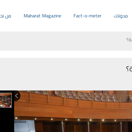
مدونات
Fact-o-meter
Maharat Magazine
من نح
ة؟
؟