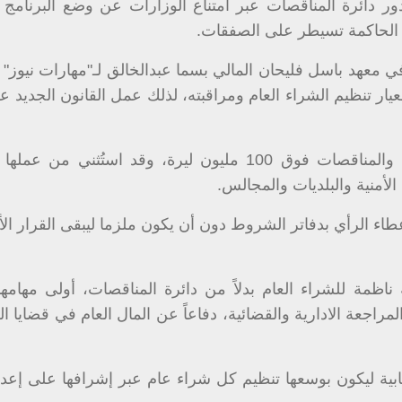
 دائرة المناقصات عبر امتناع الوزارات عن وضع البرنامج ا
ة الحاكمة تسيطر على الصفقات.
معهد باسل فليحان المالي بسما عبدالخالق لـ"مهارات نيوز" إنّ
عيار تنظيم الشراء العام ومراقبته، لذلك عمل القانون الجديد ع
واقتصر دور إدارة المناقصات على الإدارات العامّة والمناقصات فوق 100 مليون ليرة، وقد استُثن
لأمنية والبلديات والمجالس.
اء الرأي بدفاتر الشروط دون أن يكون ملزما ليبقى القرار الأ
 ناظمة للشراء العام بدلاً من دائرة المناقصات، أولى مهامه
راجعة الادارية والقضائية، دفاعاً عن المال العام في قضايا 
ابية ليكون بوسعها تنظيم كل شراء عام عبر إشرافها على إعدا