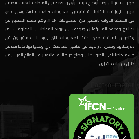
مهارات نيوز الى رصد أوضاع حرية الرأي والتعبير في المنطقة العربية. تتضمن
مهارات نيوز قسما خاصا بالتحقق من المعلومات fact-o-meter، وهي عضو
في الشبكة الدولية للتحقق من المعلومات IFCN. وهو قسم للتحقق من
تصاريح ووعود المسؤولين ويهدف الى تزويد المواطنين بالمعلومات التي
يحتاجونها لمراقبة مدى دقة المعلومات التي يوردها المسؤولون في
تصريحاتهم ومدى التزامهم في تطبيق السياسات التي وعدوا بها. كما تتضمن
قسما خاصا يلقي الضوء على اوضاع حرية الرأي والتعبير في العالم العربي من
خلال مهارات ماغازين.
Fact-o-meter