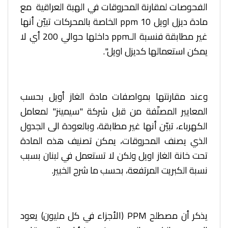
الفحوصات لمقارنة المحروقات في الهبة العراقية مع
مادة ديزل اويل 10 ppm الخاصة بالمحركات تبيّن أنها
غير مطابقة فنسبة الـppm داخلها حوالي 200 أي لا
يمكن استعمالها كديزل اويل".
وعند مقارنتها بمواصفات مادة الغاز أويل بحسب
المعايير المصنّفة من قبل شركة "سيمينز" لمعامل
الكهرباء، تبيّن أنها غير مطابقة، وبالعودة الى الجدول
الذي يصنف المحروقات، يمكن تصنيف هذه المادة
تحت خانة الغاز اويل ولكن لا تستعمل في لبنان بسبب
نسبة الكبريت المرتفعة، بحسب ما شرح الخبير.
يذكر أن مصطلح PPM (الأجزاء في كل مليون) يعود