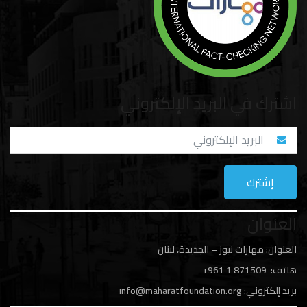
اشترك في البريد الإلكتروني
العنوان
العنوان: مهارات نيوز – الجدَيدة، لبنان
هاتف: 1
871509 961+
بريد إلكتروني:
info@maharatfoundation.org