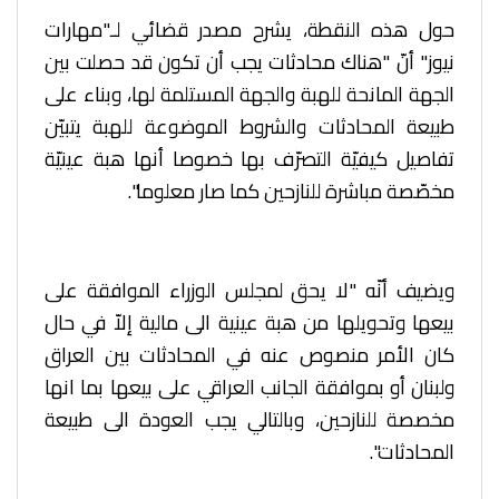
حول هذه النقطة، يشرح مصدر قضائي لـ"مهارات
نيوز" أنّ "هناك محادثات يجب أن تكون قد حصلت بين
الجهة المانحة للهبة والجهة المستلمة لها، وبناء على
طبيعة المحادثات والشروط الموضوعة للهبة يتبيّن
تفاصيل كيفيّة التصرّف بها خصوصا أنها هبة عينيّة
مخصّصة مباشرة للنازحين كما صار معلوما".
ويضيف أنّه "لا يحق لمجلس الوزراء الموافقة على
بيعها وتحويلها من هبة عينية الى مالية إلاّ في حال
كان الأمر منصوص عنه في المحادثات بين العراق
ولبنان أو بموافقة الجانب العراقي على بيعها بما انها
مخصصة للنازحين، وبالتالي يجب العودة الى طبيعة
المحادثات".