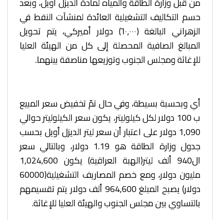
من قبل وزارة الطاقة والمياه لمادة الديزل أويل، وبعد
حسم التكاليف التشغيلية العائدة لمنشآت النفط في
الزهراني البالغة (٦٠,٠٠٠) دولار أميركي، يتم تحويل
المبالغ الصافية المحصلة إلى كل من الهيئة العليا
للإغاثة ومجلس الجنوب وتوزيعها مناصفة بينهما.
أي وبحسبة بسيطة، وفي حال تمّ تخفيض سعر المبيع
ب 100 دولار لكل كيلوليتر، يكون سعر الكيلوليتر حوالي
1,090 دولار على اعتبار أن سعر ليتر الديزل أويل بحسب
جدول وزارة الطاقة هو 1.19 دولار، وبالتالي سعر
ال940 ألف ليتر(الهبة العراقية) يكون 1,024,600
مليون دولار، ومع خصم المصاريف التشغيلية(60000
دولار) يصبح المبلغ 964,600 ألف دولار يتم تقسيمهم
بالتساوي بين مجلس الجنوب والهيئة العليا للإغاثة.