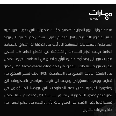
منصة مهارات نيوز الاخبارية تحتضنها مؤسسة مهارات التي تعنى بتعزيز حرية
التعبير وتطوير الاعلام في لبنان والعالم العربي. تسعى مهارات نيوز إلى تزويد
المواطنين بالمعلومات المستندة الى أدلة في القضايا التي تتعلق بالمصلحة
العامة بهدف تعزيز المساءلة والشفافية في القطاع العام. كما تسعى
مهارات نيوز الى رصد أوضاع حرية الرأي والتعبير في المنطقة العربية. تتضمن
مهارات نيوز قسما خاصا بالتحقق من المعلومات fact-o-meter، وهي عضو
في الشبكة الدولية للتحقق من المعلومات IFCN. وهو قسم للتحقق من
تصاريح ووعود المسؤولين ويهدف الى تزويد المواطنين بالمعلومات التي
يحتاجونها لمراقبة مدى دقة المعلومات التي يوردها المسؤولون في
تصريحاتهم ومدى التزامهم في تطبيق السياسات التي وعدوا بها. كما تتضمن
قسما خاصا يلقي الضوء على اوضاع حرية الرأي والتعبير في العالم العربي من
خلال مهارات ماغازين.